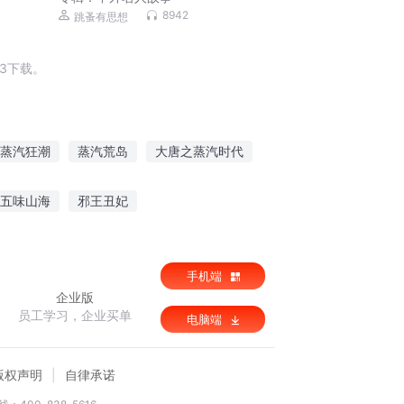
8942
跳蚤有思想
3下载。
蒸汽狂潮
蒸汽荒岛
大唐之蒸汽时代
蒸汽时代的魔法师
蒸汽世界里的魔法师
五味山海
邪王丑妃
乡野狂兵
手机端
企业版
员工学习，企业买单
电脑端
版权声明
自律承诺