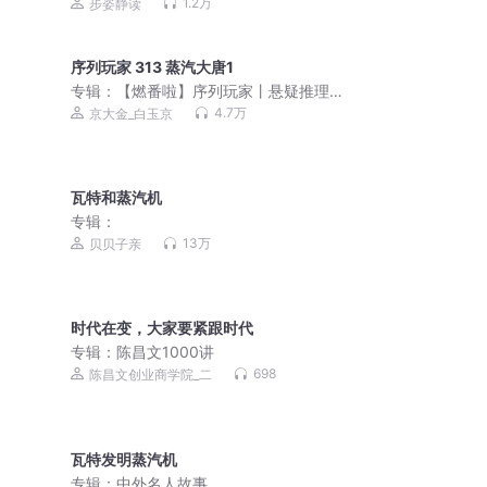
1.2万
步姿静读
序列玩家 313 蒸汽大唐1
专辑：
【燃番啦】序列玩家丨悬疑推理
丨无限流丨轻松热血丨多人有声剧
4.7万
京大金_白玉京
瓦特和蒸汽机
专辑：
13万
贝贝子亲
时代在变，大家要紧跟时代
专辑：
陈昌文1000讲
698
陈昌文创业商学院_二
瓦特发明蒸汽机
专辑：
中外名人故事