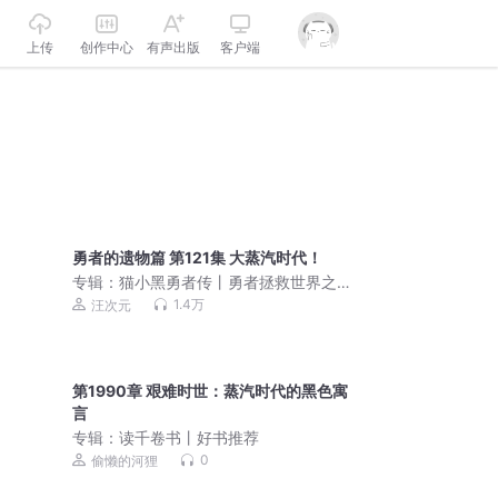
上传
创作中心
有声出版
客户端
勇者的遗物篇 第121集 大蒸汽时代！
专辑：
猫小黑勇者传丨勇者拯救世界之
旅丨奇喵宇宙
1.4万
汪次元
第1990章 艰难时世：蒸汽时代的黑色寓
言
专辑：
读千卷书丨好书推荐
0
偷懒的河狸