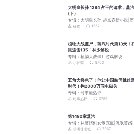
大明皇长孙 1284 占王的请求，蒸
(下）
专辑：
大明皇长孙|起点霸榜小说|历
硕昀
1652
硕昀
植物大战僵尸，蒸汽时代第13天！
鼠连击135！林少解说
专辑：
植物大战僵尸游戏解说
8703
小梦辉
五角大楼急了！他让中国航母跳过
时代！掏2000万闯电磁关
专辑：
时事最热评
3756
时事热评
第1480章蒸汽
专辑：
从赘婿到女帝宠臣|流氓赘婿
脑洞|多人精品
7067
玥明珠书社