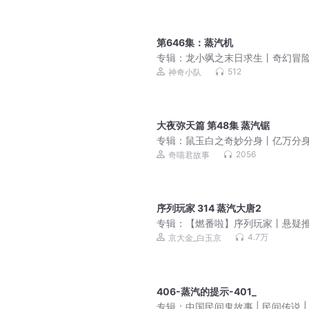
第646集：蒸汽机
专辑：
龙小飒之末日求生丨奇幻冒
避难所升级
512
神奇小队
大夜弥天篇 第48集 蒸汽锯
专辑：
鼠玉白之奇妙分身丨亿万分
妙无穷丨奇喵宇宙
2056
奇喵君故事
序列玩家 314 蒸汽大唐2
专辑：
【燃番啦】序列玩家丨悬疑
丨无限流丨轻松热血丨多人有声剧
4.7万
京大金_白玉京
406-蒸汽的提示-401_
专辑：
中国民间鬼故事 | 民间传说 |