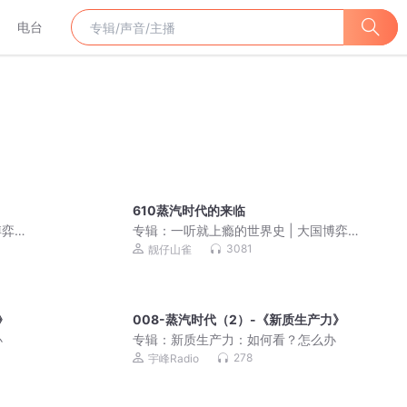
电台
610蒸汽时代的来临
博弈
专辑：
一听就上瘾的世界史 | 大国博弈
年 |
地缘政治 | 一口气听懂全球上下五千年 |
3081
靓仔山雀
美国、欧盟、中东、朝鲜半岛局势
》
008-蒸汽时代（2）-《新质生产力》
办
专辑：
新质生产力：如何看？怎么办
278
宇峰Radio