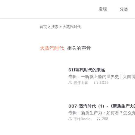
发现
分类
>
>
首页
搜索
大蒸汽时代
大蒸汽时代
相关的声音
611蒸汽时代的来临
专辑：
一听就上瘾的世界史 | 大国
地缘政治 | 一口气听懂全球上下五千
3025
靓仔山雀
美国、欧盟、中东、朝鲜半岛局势
007-蒸汽时代（1）-《新质生产力
专辑：
新质生产力：如何看？怎么
298
宇峰Radio