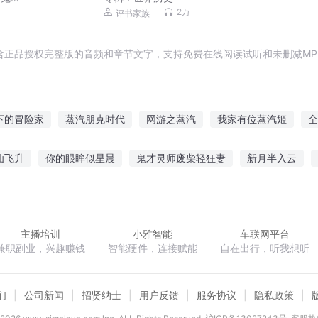
2万
评书家族
含正品授权完整版的音频和章节文字，支持免费在线阅读试听和未删减MP
下的冒险家
蒸汽朋克时代
网游之蒸汽
我家有位蒸汽姬
全
蒸汽奇兵
蒸汽幻想
蒸汽朋克
蒸汽战记
蒸汽牛仔
仙飞升
你的眼眸似星晨
鬼才灵师废柴轻狂妻
新月半入云
歌春
武圣崛起
花开花谢在江湖
天衍邪帝
玄明大魔神
主播培训
小雅智能
车联网平台
兼职副业，兴趣赚钱
智能硬件，连接赋能
自在出行，听我想听
们
公司新闻
招贤纳士
用户反馈
服务协议
隐私政策