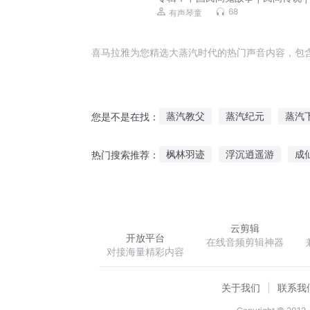
事
68
有声琴童
喜马拉雅为您精选大蒸汽时代的热门声音内容，包
蒸汽教父
蒸汽纪元
蒸汽
您是不是在找：
蒸汽帝国
蒸汽时代的道士
枫林羽迹
浮沉逍遥游
成
热门搜索推荐：
蒸汽帝国的余晖
蒸汽神探
网游三国之大汉征程
悲鸣之
云剪辑
开放平台
在线音频剪辑神器
对接海量精彩内容
关于我们
联系我