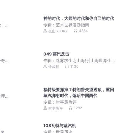
有声剧|赵家继承人风云父亲唯一秦朝
神的时代，大师的时代和你自己的时代
险丨
专辑：
艺术世界漫游指南
4864
孤山STORY
049 蒸汽反击
身奇
专辑：
迷雾求生之山海行|山海世界生存
解谜|锋叔叔
1130
锋叔叔
福特级要撤掉？特朗普失望透顶，重回
蒸汽弹射时代，落后中国两代
推理
专辑：
时事最热评
1282
时事热评
108瓦特与蒸汽机
 鬼故
专辑：
世界历史