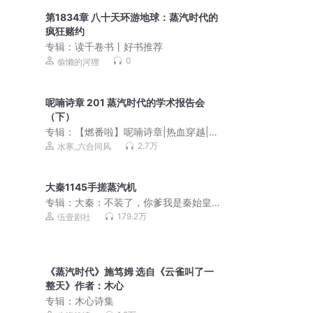
第1834章 八十天环游地球：蒸汽时代的
疯狂赌约
专辑：
读千卷书丨好书推荐
0
偷懒的河狸
呢喃诗章 201 蒸汽时代的学术报告会
（下）
专辑：
【燃番啦】呢喃诗章|热血穿越|克
苏鲁|诡秘世界|多人有声剧
2.7万
水寒_六合同风
大秦1145手搓蒸汽机
专辑：
大秦：不装了，你爹我是秦始皇
丨全本免费丨爆笑穿越丨伍壹剧社多人
179.2万
伍壹剧社
有声剧|赵家继承人风云父亲唯一秦朝
《蒸汽时代》施笃姆 选自《云雀叫了一
整天》作者：木心
专辑：
木心诗集