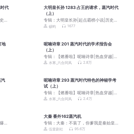
汽时代
大明皇长孙 1283 占王的请求，蒸汽时代
（上）
史|
专辑：
大明皇长孙|起点霸榜小说|历史|
硕昀
1677
硕昀
打地
呢喃诗章 201 蒸汽时代的学术报告会
（上）
专辑：
【燃番啦】呢喃诗章|热血穿越|克
苏鲁|诡秘世界|多人有声剧
2.8万
水寒_六合同风
蒸汽
呢喃诗章 293 蒸汽时代特色的神秘学考
试（上）
专辑：
【燃番啦】呢喃诗章|热血穿越|克
苏鲁|诡秘世界|多人有声剧
2.4万
水寒_六合同风
大秦 番外162蒸汽机
|爆笑
专辑：
大秦：不装了，你爹我是秦始皇
丨全本免费丨爆笑穿越丨伍壹剧社多人
95.6万
伍壹剧社