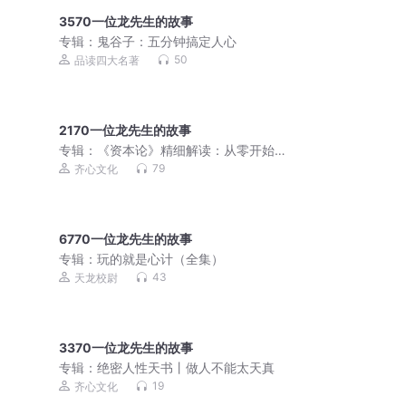
3570一位龙先生的故事
专辑：
鬼谷子：五分钟搞定人心
50
品读四大名著
2170一位龙先生的故事
专辑：
《资本论》精细解读：从零开始
读懂经济学
79
齐心文化
6770一位龙先生的故事
专辑：
玩的就是心计（全集）
43
天龙校尉
3370一位龙先生的故事
专辑：
绝密人性天书丨做人不能太天真
19
齐心文化