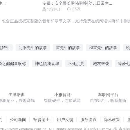
生活
专辑：
安全警长啦咘啦哆|幼儿日常生活
安全科普|宝宝巴士
35万
宝宝巴士
，包含正品授权完整版的音频和章节文字，支持免费在线阅读试听和未删减
熊转生
阴阳先生的故事
霍先生的故事
和霍先生的故事
说
一切
重生之熊猫修仙记
穿越之我的熊
十年如故裴先生你火了
婚之偏偏喜欢你
神也惧我袁华
不死洪荒
炮灰来袭
等爱七
事
机器人和大熊猫的故事
穿越我的熊
林先生的爱情故事
与白日光
师士无双
豪门帝少别烦我
师王的日常生活
机战
主播培训
小雅智能
车联网平台
兼职副业，兴趣赚钱
智能硬件，连接赋能
自在出行，听我想听
们
公司新闻
招贤纳士
用户反馈
服务协议
隐私政策
2026
www.ximalaya.com lnc. ALL Rights Reserved
沪ICP备13027243号
客服热线