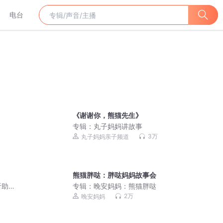
电台
《谢谢你，熊猫先生》
专辑：
丸子妈妈讲故事
3万
丸子妈妈亲子频道
熊猫胖哒：胖哒妈妈故事会
听助
专辑：
晚安妈妈：熊猫胖哒
2万
晚安妈妈