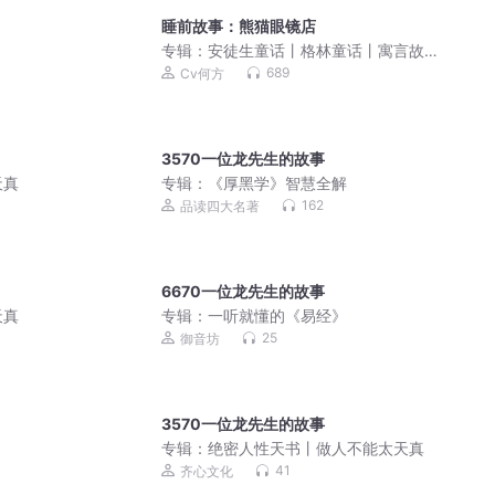
睡前故事：熊猫眼镜店
专辑：
安徒生童话丨格林童话丨寓言故
事丨神话故事丨成语故事
689
Cv何方
3570一位龙先生的故事
天真
专辑：
《厚黑学》智慧全解
162
品读四大名著
6670一位龙先生的故事
天真
专辑：
一听就懂的《易经》
25
御音坊
3570一位龙先生的故事
专辑：
绝密人性天书丨做人不能太天真
41
齐心文化