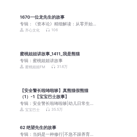
1670一位龙先生的故事
专辑：
《资本论》精细解读：从零开始
读懂经济学
106
齐心文化
蜜桃姐姐讲故事_1411_我是熊猫
专辑：
蜜桃姐姐讲故事
31.6万
蜜桃姐姐FM
【安全警长啦咘啦哆】真熊猫假熊猫
（1）-1【宝宝巴士故事】
专辑：
安全警长啦咘啦哆|幼儿日常生活
安全科普|宝宝巴士
35.5万
宝宝巴士
62 绝望先生的故事
专辑：
当妈是一种修行|不急不躁养育男