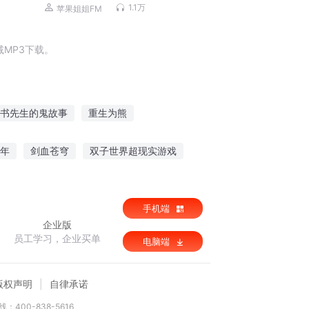
孩女孩|正面管教
1.1万
苹果姐姐FM
MP3下载。
书先生的鬼故事
重生为熊
有个熊在路上
神奇的熊猫
年
剑血苍穹
双子世界超现实游戏
之帝
手机端
企业版
员工学习，企业买单
电脑端
版权声明
自律承诺
：400-838-5616