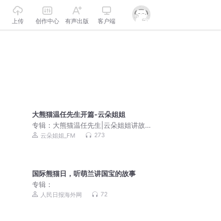
上传
创作中心
有声出版
客户端
大熊猫温任先生开篇-云朵姐姐
专辑：
大熊猫温任先生|云朵姐姐讲故事|
儿童故事|趣味童话|知识科普|国宝大熊
273
云朵姐姐_FM
猫
国际熊猫日，听萌兰讲国宝的故事
专辑：
72
人民日报海外网