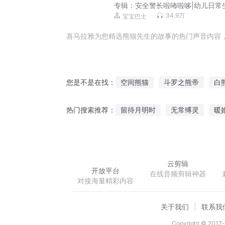
专辑：
安全警长啦咘啦哆|幼儿日常
安全科普|宝宝巴士
34.9万
宝宝巴士
喜马拉雅为您精选熊猫先生的故事的热门声音内容
空间熊猫
斗罗之熊帝
白
您是不是在找：
我的真命小熊
关于熊先生的
留待月明时
无常缚灵
暖
热门搜索推荐：
我是一只大熊猫
夏先生的故
斗罗大陆之十八连城
白无常
云剪辑
开放平台
在线音频剪辑神器
对接海量精彩内容
关于我们
联系我
Copyright © 2012-