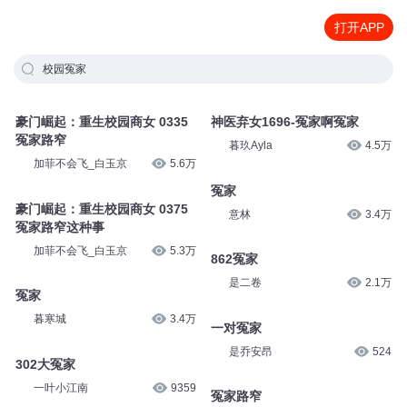
打开APP
校园冤家
豪门崛起：重生校园商女 0335
神医弃女1696-冤家啊冤家
冤家路窄
暮玖Ayla
4.5万
加菲不会飞_白玉京
5.6万
冤家
豪门崛起：重生校园商女 0375
意林
3.4万
冤家路窄这种事
加菲不会飞_白玉京
5.3万
862冤家
是二卷
2.1万
冤家
暮寒城
3.4万
一对冤家
是乔安昂
524
302大冤家
一叶小江南
9359
冤家路窄