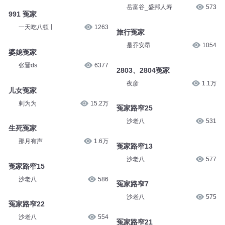
岳富谷_盛邦人寿
573
991 冤家
一天吃八顿丨
1263
旅行冤家
是乔安昂
1054
婆媳冤家
张晋ds
6377
2803、2804冤家
夜彦
1.1万
儿女冤家
剌为为
15.2万
冤家路窄25
沙老八
531
生死冤家
那月有声
1.6万
冤家路窄13
沙老八
577
冤家路窄15
沙老八
586
冤家路窄7
沙老八
575
冤家路窄22
沙老八
554
冤家路窄21