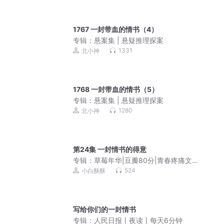
1767 一封带血的情书（4）
专辑：
悬案集 | 悬疑推理探案
1331
北小神
1768 一封带血的情书（5）
专辑：
悬案集 | 悬疑推理探案
1280
北小神
第24集 一封情书的得意
专辑：
草莓年华|豆瓣80分|青春疼痛文|
初恋|青涩|多角恋
524
小白酥酥
写给你们的一封情书
专辑：
人民日报丨夜读丨每天6分钟