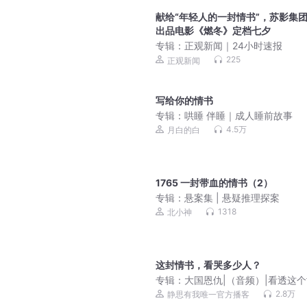
献给“年轻人的一封情书”，苏影集
出品电影《燃冬》定档七夕
专辑：
正观新闻｜24小时速报
225
正观新闻
写给你的情书
专辑：
哄睡 伴睡｜成人睡前故事
4.5万
月白的白
1765 一封带血的情书（2）
专辑：
悬案集 | 悬疑推理探案
1318
北小神
这封情书，看哭多少人？
专辑：
大国恩仇|（音频）|看透这
的底牌|静思有我
2.8万
静思有我唯一官方播客