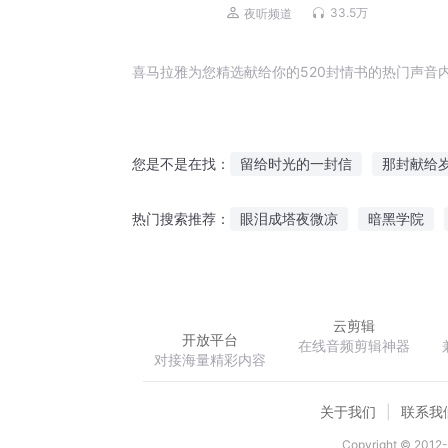
33.5万
夜听频道
喜马拉雅为您精选献给你的520封情书的热门声音
留给时光的一封信
那封献给
您是不是在找：
献给尼金斯基
献给你的静默
眼泪成塔夜微凉
暗黑学院
热门搜索推荐：
我把灵气复苏献给了国家
献
别动找到你了
神瞳鉴宝
给未来的你的一封信
云剪辑
开放平台
在线音频剪辑神器
对接海量精彩内容
关于我们
联系我
Copyright © 2012-