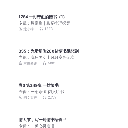
1764 一封带血的情书（1）
专辑：
悬案集 | 悬疑推理探案
1373
北小神
335：为爱复仇200封情书酿悲剧
专辑：
疯狂男女丨风月案件纪实
5881
主播暮霭
卷3 第349集 一封情书
专辑：
一念永恒|阅文听书
2.7万
阅文有声
情人节，写一封情书给自己
专辑：
一禅心灵庙语