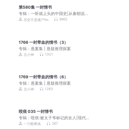
第580集 一封情书
专辑：
一听就上头的中国史|从秦朝说
起，到清朝结束|完整版
9962
历史不是僵尸fm
1766 一封带血的情书（3）
专辑：
悬案集 | 悬疑推理探案
1301
北小神
1769 一封带血的情书（6）
专辑：
悬案集 | 悬疑推理探案
1283
北小神
咬痕 035 一封情书
专辑：
咬痕:被太子爷标记的女人|现代言
情|真人多播|都市虐恋|校园|职场|追妻火
287
一只酷飒兔
葬场