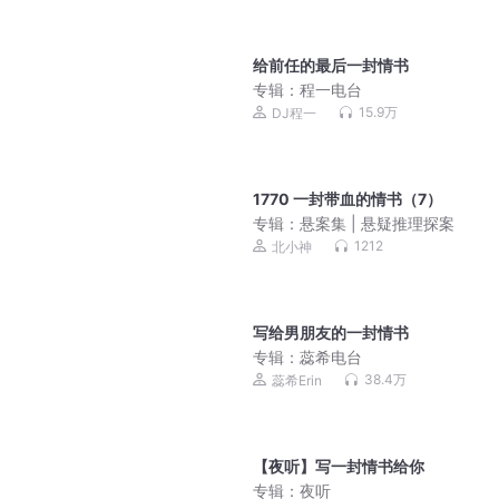
给前任的最后一封情书
专辑：
程一电台
15.9万
DJ程一
1770 一封带血的情书（7）
专辑：
悬案集 | 悬疑推理探案
1212
北小神
写给男朋友的一封情书
专辑：
蕊希电台
38.4万
蕊希Erin
【夜听】写一封情书给你
专辑：
夜听