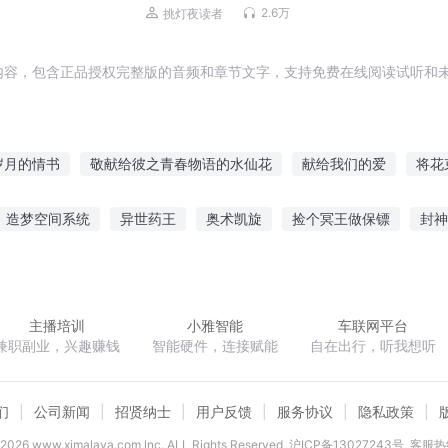
2.6万
挑灯夜读者
内容，包含正品授权完整版的音频和章节文字，支持免费在线阅读试听和未
岁月的情书
敬献给彼之青春物语的水仙花
献给我们的爱
将花
无声
献给曾经的梦幻时光
给龙族世界献上打铁
献给台北的情
造梦空间系统
异世药王
奥术凯旋
捡个冥王做保镖
封神
给你我所有的时光
给异界的王女献上祝福
给从前的我一封信
戮天之宰
狼主不乖财迷十三妾
亚特兰蒂斯降临
我为武尊
主播培训
小雅智能
车联网平台
兼职副业，兴趣赚钱
智能硬件，连接赋能
自在出行，听我想听
们
公司新闻
招贤纳士
用户反馈
服务协议
隐私政策
2026
www.ximalaya.com lnc. ALL Rights Reserved
沪ICP备13027243号
客服热线