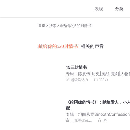
发现
分类
>
>
首页
搜索
献给你的520封情书
献给你的520封情书
相关的声音
15三封情书
专辑：
陈赓传|历史|抗战|亮剑|人物
11.1万
超级马达力
《给阿嬷的情书》：献给爱人，小
配
专辑：
坦白从宽SmoothConfession
35
灬花香弥留灬