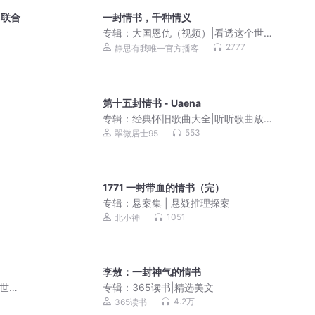
团联合
一封情书，千种情义
专辑：
大国恩仇（视频）|看透这个世界
的底牌|静思有我
2777
静思有我唯一官方播客
第十五封情书 - Uaena
专辑：
经典怀旧歌曲大全|听听歌曲放松
一下吧
553
翠微居士95
1771 一封带血的情书（完）
专辑：
悬案集 | 悬疑推理探案
1051
北小神
李敖：一封神气的情书
个世界
专辑：
365读书|精选美文
4.2万
365读书