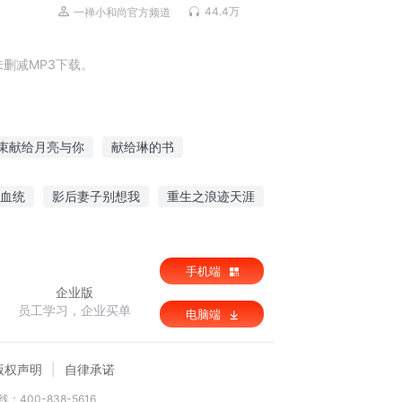
44.4万
一禅小和尚官方频道
删减MP3下载。
束献给月亮与你
献给琳的书
书
给时间的一封信
献给远在天堂的他们
血统
影后妻子别想我
重生之浪迹天涯
献给我深深迷恋的你
献给魔王的礼赞
手机端
企业版
员工学习，企业买单
电脑端
版权声明
自律承诺
：400-838-5616