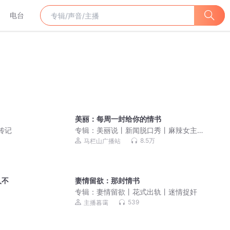
电台
美丽：每周一封给你的情书
传记
专辑：
美丽说丨新闻脱口秀丨麻辣女主
播
8.5万
马栏山广播站
人不
妻情留欲：那封情书
专辑：
妻情留欲丨花式出轨丨迷情捉奸
539
主播暮霭