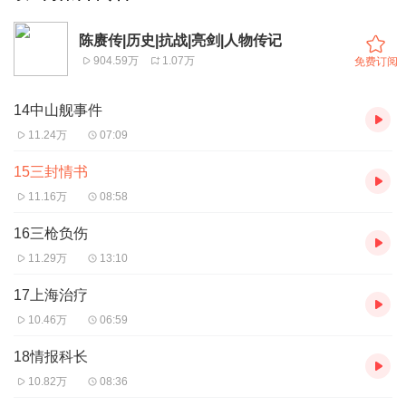
陈赓传|历史|抗战|亮剑|人物传记
904.59万
1.07万
免费订阅
14中山舰事件
11.24万
07:09
15三封情书
11.16万
08:58
16三枪负伤
11.29万
13:10
17上海治疗
10.46万
06:59
18情报科长
10.82万
08:36