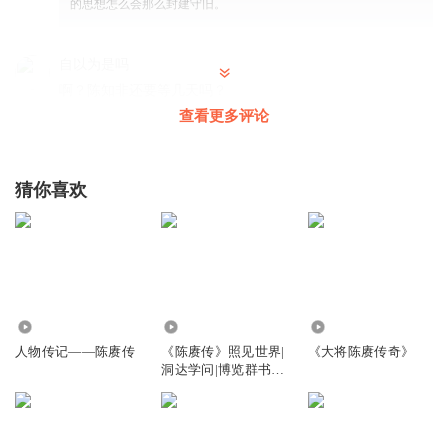
的思想怎么会那么封建守旧。
自以为是吗
啊？陈知非还要等几天吗？
查看更多评论
回复
2024-09-28
3
1356102lwtn
猜你喜欢
不如野史，纯属瞎编。不咸不淡的，无聊
回复
2024-08-09
2
SXH_ca
把情书贴在外墙上公开?不太可能吧，作者想想的吧
回复
2023-08-21
4608
1.15万
7.57万
2
人物传记——陈赓传
《陈赓传》照见世界|
《大将陈赓传奇》
沉默是金chop
回复 @
SXH_ca
:
百分之百都是野史传说
洞达学问|博览群书
819
1356102lwtn