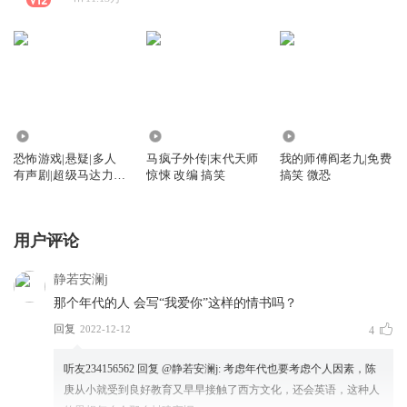
2.41万
1491.73万
3568.63万
恐怖游戏|悬疑|多人
马疯子外传|末代天师
我的师傅阎老九|免费
有声剧|超级马达力演
惊悚 改编 搞笑
搞笑 微恐
播|会员免费
用户评论
静若安澜j
那个年代的人 会写“我爱你”这样的情书吗？
回复
2022-12-12
4
听友234156562
回复 @
静若安澜j
:
考虑年代也要考虑个人因素，陈
庚从小就受到良好教育又早早接触了西方文化，还会英语，这种人