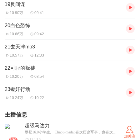
19反间谍
10.90万
09:41
20白色恐怖
10.66万
09:42
21去天津mp3
10.57万
12:33
22可耻的叛徒
10.20万
08:54
23锄奸行动
10.24万
10:22
主播信息
超级马达力
攀登16.0小学生。 Chaoji-madali喜欢历史军事，也喜欢“枪爷”的恐怖漫画 听书锁屏也可以“点赞”哦！ 感谢打赏的朋友+XiMi团的帅哥美女们… 有声作品：【我的师傅阎老九】 【马疯子外传】 【粟裕传】 【陈赓传】 【CF之重回亮剑】
加关注
11.13万