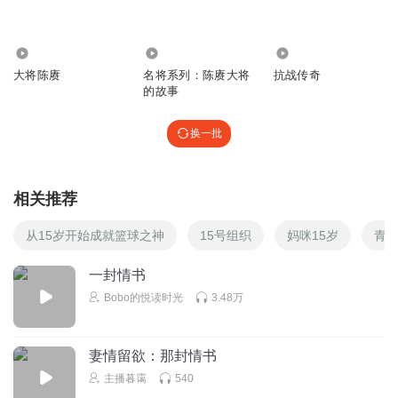
主播声音是很好听的👍👍👍
回复
2024-08-09
0
6495
38.88万
2652.47万
大将陈赓
名将系列：陈赓大将
抗战传奇
的故事
换一批
相关推荐
从15岁开始成就篮球之神
15号组织
妈咪15岁
青春
一封情书
Bobo的悦读时光
3.48万
妻情留欲：那封情书
主播暮霭
540