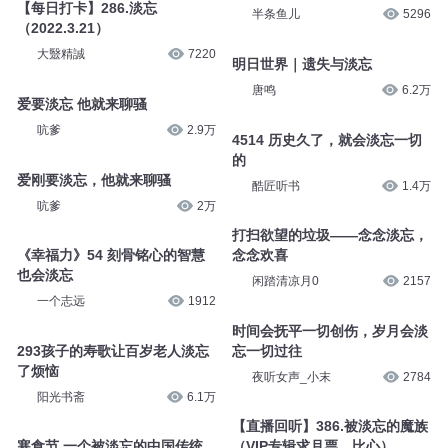
【每日打卡】286.淡忘
半条鱼儿
5296
（2022.3.21）
大毉精誠
7220
明日世界｜遗失与淡忘
唐鸣
6.2万
爱要淡忘 他就来聊骚
吭爹
2.9万
4514 历史久了，就会淡忘一切
的
爱刚要淡忘，他就来聊骚
酷匠听书
1.4万
吭爹
2万
打扫欲望的垃圾——念念淡忘，
《幸福力》54 刻骨铭心的智慧
念念欢喜
也会淡忘
闲踏清凉月0
2157
一个志远
1912
时间会抚平一切创伤，岁月会淡
293孩子的寿歌让百岁老人淡忘
忘一切过往
了烦恼
夜听女声_小末
2784
阳光书斋
6.1万
【直播回听】386.被淡忘的魔族
寒食节 一个被淡忘的中国传统
（VIP专辑求月票，比心）