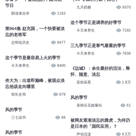
节日
九月奶糖
9370
朗读者吉米
1183
这个季节正是调养的好季节
第964集 赵充国，一个快要被淡
今天来养生
7192
忘的老将军
志明侃历史
8477
三九季节正是寒气最重的季节
今天来养生
7836
这个季节是最容易上火的季节
今天来养生
8400
《边城》：余生最好的活法，释
怀、随意、淡忘
佟大为：出道即巅峰，被观众淡
若焰辰星
1.8万
忘他该走向哪里
馆长史局
679
风的季节
喜闻乐见能量站
61
风的季节
三七说书
68
被网友逐渐淡忘的雅虎，为何仍
是日本的「国民应用」？
风的季节
声动活泼
6.5万