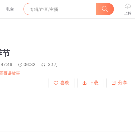
电台
上传
季节
:47:46
06:32
3.1万
哥哥讲故事
喜欢
下载
分享