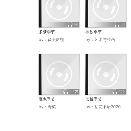
56
50
多梦季节
插秧季节
by：
多美影视
by：
艺术与绘画
3.5万
572
魔鬼季节
蓝莓季节
by：
野菜
by：
拈花不语2020