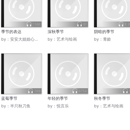
1386
61
6.
季节的表达
深秋季节
阴暗的季节
by：
安安大姐姐心灵疗愈
by：
艺术与绘画
by：
青龄
399
6754
蓝莓季节
年轻的季节
秋冬季节
by：
半只秋刀鱼
by：
悦言乐
by：
艺术与绘画