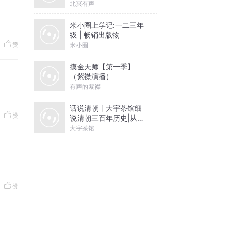
北冥有声
米小圈上学记:一二三年
级 | 畅销出版物
赞
米小圈
摸金天师【第一季】
（紫襟演播）
有声的紫襟
话说清朝丨大宇茶馆细
赞
说清朝三百年历史|从努
尔哈赤到末代皇帝溥仪|
大宇茶馆
康熙雍正乾隆
赞