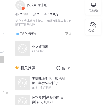
西瓜哥哥讲睡前故事
电脑版
2233
2
10.8万
简介：
少儿节目主持人，好听的睡前故事，伴
随宝宝快乐入睡
公众号
TA的专辑
更多
小英雄雨来
14.8万
论
相关推荐
换一批
李哪吒上学记｜稀里糊
涂一年级&神神气气二年
级
东海小学广播站
赞
神秘复苏|悬疑惊悚|灵
异|多人有声剧