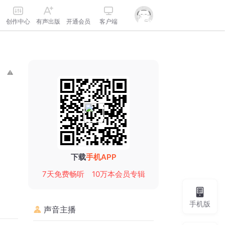
创作中心
有声出版
开通会员
客户端
下载
手机APP
7天免费畅听
10万本会员专辑
手机版
声音主播