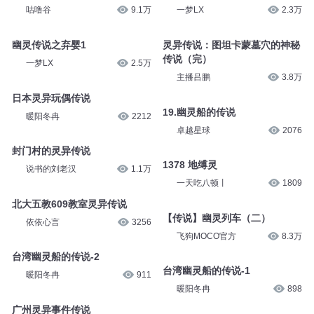
咕噜谷
9.1万
一梦LX
2.3万
幽灵传说之弃婴1
灵异传说：图坦卡蒙墓穴的神秘
传说（完）
一梦LX
2.5万
主播吕鹏
3.8万
日本灵异玩偶传说
19.幽灵船的传说
暖阳冬冉
2212
卓越星球
2076
封门村的灵异传说
1378 地缚灵
说书的刘老汉
1.1万
一天吃八顿丨
1809
北大五教609教室灵异传说
【传说】幽灵列车（二）
依依心言
3256
飞狗MOCO官方
8.3万
台湾幽灵船的传说-2
台湾幽灵船的传说-1
暖阳冬冉
911
暖阳冬冉
898
广州灵异事件传说