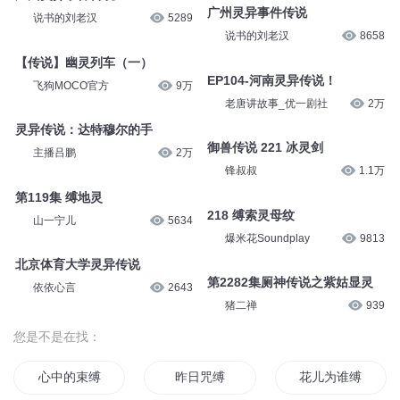
广州灵异事件传说
说书的刘老汉
5289
说书的刘老汉
8658
【传说】幽灵列车（一）
EP104-河南灵异传说！
飞狗MOCO官方
9万
老唐讲故事_优一剧社
2万
灵异传说：达特穆尔的手
御兽传说 221 冰灵剑
主播吕鹏
2万
锋叔叔
1.1万
第119集 缚地灵
218 缚索灵母纹
山一宁儿
5634
爆米花Soundplay
9813
北京体育大学灵异传说
第2282集厕神传说之紫姑显灵
依依心言
2643
猪二禅
939
您是不是在找：
心中的束缚
昨日咒缚
花儿为谁缚