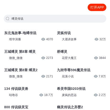
打开APP
缚灵传说
东北鬼故事-地缚传说
灵狐传说
维华演播
4070
大晟讲故事
32万
王城缚灵 第8章 缚灵
桥缚灵
微微_微微
2273
花臂大魔王
3844
王城缚灵 第8章 缚灵2
九转帝尊596魔灵传说
微微_微微
2171
花溪小说
7.8万
134 传说级灵兽
希灵帝国0203传说
咕噜谷
18.7万
麦疯的思远
2.2万
800 传说级灵宝
幽灵传说之弃婴2