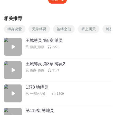
相关推荐
缚身说爱
无常缚灵
被缚之仙
桥上明天
缚影
王城缚灵 第8章 缚灵
微微_微微
2273
王城缚灵 第8章 缚灵2
微微_微微
2171
1378 地缚灵
一天吃八顿丨
1809
第119集 缚地灵