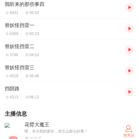
我听来的那些事四
4431
05:42
替妖怪挡雷一
4369
05:23
替妖怪挡雷二
3746
04:52
替妖怪挡雷三
4529
06:46
挡阴路
4313
06:12
主播信息
花臂大魔王
喂，关注我的家伙，你怎么那么好看！
加关注
16.45万