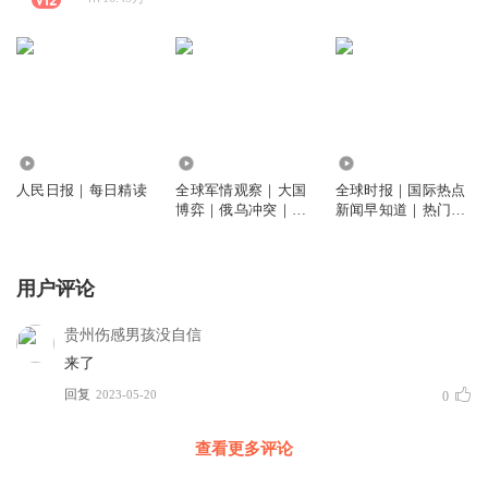
380.69万
212.07万
225.23万
人民日报｜每日精读
全球军情观察｜大国
全球时报｜国际热点
博弈｜俄乌冲突｜中
新闻早知道｜热门话
东印巴
题大集结
用户评论
贵州伤感男孩没自信
来了
回复
2023-05-20
0
查看更多评论