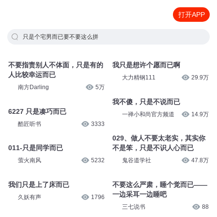
打开APP
只是个宅男而已要不要这么拼
不要指责别人不体面，只是有的
我只是想许个愿而已啊
人比较幸运而已
大力精钢111
29.9万
南方Darling
5万
我不傻，只是不说而已
6227 只是凑巧而已
一禅小和尚官方频道
14.9万
酷匠听书
3333
029、做人不要太老实，其实你
011-只是同学而已
不是笨，只是不识人心而已
萤火南风
5232
鬼谷道学社
47.8万
我们只是上了床而已
不要这么严肃，睡个觉而已——
一边采耳一边睡吧
久妖有声
1796
三七说书
88