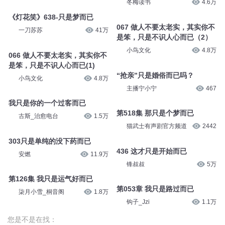
冬梅读书
4.6万
《灯花笑》638-只是梦而已
067 做人不要太老实，其实你不
一刀苏苏
41万
是笨，只是不识人心而已（2）
小鸟文化
4.8万
066 做人不要太老实，其实你不
是笨，只是不识人心而已(1)
“抢亲”只是婚俗而已吗？
小鸟文化
4.8万
主播宁小宁
467
我只是你的一个过客而已
第518集 那只是个梦而已
古斯_治愈电台
1.5万
猫武士有声剧官方频道
2442
303只是单纯的没下药而已
436 这才只是开始而已
安燃
11.9万
锋叔叔
5万
第126集 我只是运气好而已
第053章 我只是路过而已
柒月小雪_桐音阁
1.8万
钩子_Jzi
1.1万
您是不是在找：