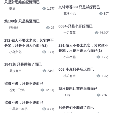
只是對思維的記憶而已
九转帝尊661只是试探而已
聽焉
1.2万
花溪小说
8万
第108章 只是装逼而已
0084-只是个开始而已
呼晓噜
25
一刀苏苏
36.9万
292 做人不要太老实，其实你不
是笨，只是不识人心而已(2)
291 做人不要太老实，其实你不
是笨，只是不识人心而已(1)
小鸟文化
1.7万
小鸟文化
1.7万
1843集 只是睡着了而已
003 小叔只是玩玩而已
凤娱有声
2343
桃乐有声
1.3万
谁都不傻，只是不说而已
我只是想让前任后悔而已
苍海一飞鸿
12.8万
DJ程一
7261
谁都不傻，只是不说而已
只是你们不顺路了而已
一星期一本书
4.7万