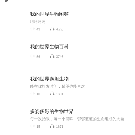
越
我的世界生物图鉴
呵呵呵呵
43
4.7万
我的世界生物百科
56
3746
我的世界泰坦生物
能帮你打发时间，希望你能喜欢
10
1391
多姿多彩的生物世界
每一次抬眼，每一个回眸，郁郁葱葱的生命组成的大自然从来都不会让热爱生活的人失望。娇羞的嫩芽，树叶下的斑驳，飘落的枫叶，吐蕊的蜡梅，四季被大自然用自己独特的语言深情演绎出一个个轮回，等待着你用眼睛，用耳朵，用心去发现。
15
1671