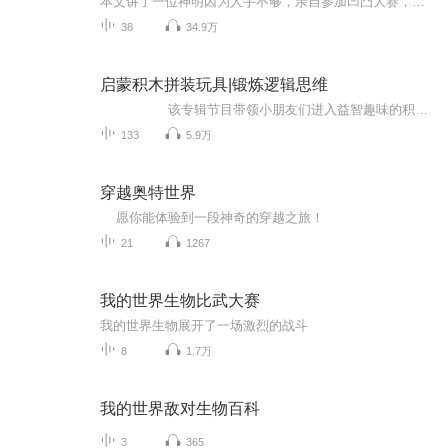
本文讲了一位神明因为人手不够，亲自参加凹凸大赛，并成了嘉德罗斯的妹妹，还加入了金小队如何比赛的故事，来听听吧~
38
34.9万
启蒙积木拼装玩具|锻炼逻辑思维
该专辑节目带领小朋友们进入益智趣味的积木世界，让小朋友们感受拼装玩具的魅力所在，乐趣无穷的积木玩具分享，让小朋友们锻炼逻辑思维，动手动脑共同健康成长。
133
5.9万
穿越奥特世界
愿你能体验到一段神奇的穿越之旅！
21
1267
我的世界生物比武大赛
我的世界生物展开了一场激烈的战斗
8
1.7万
我的世界敌对生物百科
3
365