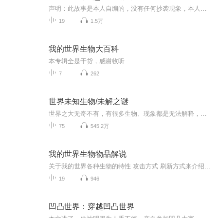
声明：此故事是本人自编的，没有任何抄袭现象，本人是蒙心编的不好请见谅。雷冉想变无忧的100种方式。本文讲述了本人受够了现实生活中的感情隔离而选择穿越进凹凸世界，穿越成雷王星是公主雷狮的妹妹雷冉。帮助原主实现愿望，不断经历感情事件，表面冷酷无...
19
1.5万
我的世界生物大百科
本专辑全是干货，感谢收听
7
262
世界未知生物/未解之谜
世界之大无奇不有，有很多生物、现象都是无法解释，甚至不能确定是否真的存在，我们一起来探索一下这些未解之谜！
75
545.2万
我的世界生物物品解说
关于我的世界各种生物的特性 攻击方式 刷新方式来介绍，点个订阅吧，本专辑不会晚更，随着MC的更新，它只要更新了怪物，我们就会进行介绍
19
946
凹凸世界：穿越凹凸世界