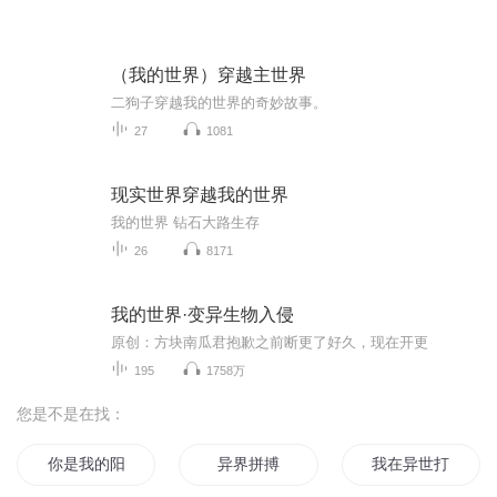
（我的世界）穿越主世界
二狗子穿越我的世界的奇妙故事。
27
1081
现实世界穿越我的世界
我的世界 钻石大路生存
26
8171
我的世界·变异生物入侵
原创：方块南瓜君抱歉之前断更了好久，现在开更
195
1758万
您是不是在找：
你是我的阳光拼爹时代
异界拼搏
我在异世打拼