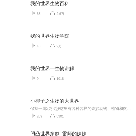
我的世界生物百科
65
2.6万
我的世界生物学院
16
2万
我的世界—生物讲解
9
1018
小椰子之生物的大世界
保持一周3更 ୧⍢⃝୨这里有各种各样的奇妙动物、植物和微生物，以及很多的生物等你来探索(=^^=)。探秘生物世界 尽览奇闻趣事 畅听动物故事 破解重重谜团走进生物。，了解自然，探索生命奥义，领略生命奇迹。带你探索神奇的大自然，一起走进奇妙的动物世界。
209
5301
凹凸世界穿越_雷师的妹妹