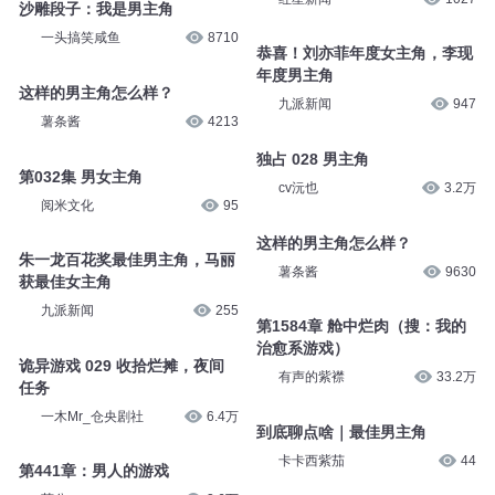
沙雕段子：我是男主角
一头搞笑咸鱼
8710
恭喜！刘亦菲年度女主角，李现
年度男主角
这样的男主角怎么样？
九派新闻
947
薯条酱
4213
独占 028 男主角
第032集 男女主角
cv沅也
3.2万
阅米文化
95
这样的男主角怎么样？
朱一龙百花奖最佳男主角，马丽
薯条酱
9630
获最佳女主角
九派新闻
255
第1584章 舱中烂肉（搜：我的
治愈系游戏）
诡异游戏 029 收拾烂摊，夜间
有声的紫襟
33.2万
任务
一木Mr_仓央剧社
6.4万
到底聊点啥｜最佳男主角
卡卡西紫茄
44
第441章：男人的游戏