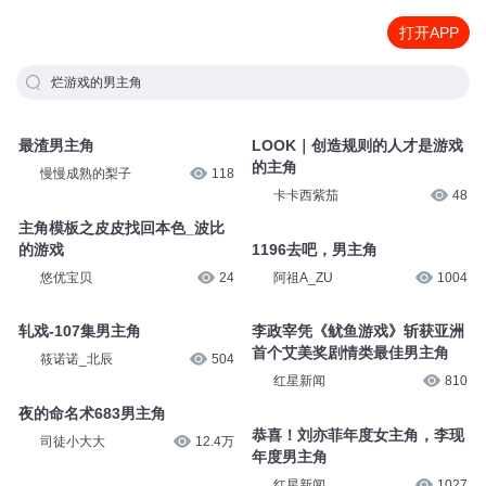
打开APP
烂游戏的男主角
最渣男主角
LOOK｜创造规则的人才是游戏
的主角
慢慢成熟的梨子
118
卡卡西紫茄
48
主角模板之皮皮找回本色_波比
的游戏
1196去吧，男主角
悠优宝贝
24
阿祖A_ZU
1004
轧戏-107集男主角
李政宰凭《鱿鱼游戏》斩获亚洲
首个艾美奖剧情类最佳男主角
筱诺诺_北辰
504
红星新闻
810
夜的命名术683男主角
恭喜！刘亦菲年度女主角，李现
司徒小大大
12.4万
年度男主角
红星新闻
1027