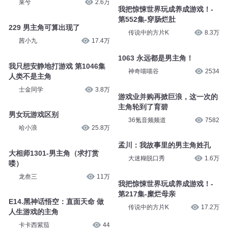
莱兮
2.6万
我把惊悚世界玩成养成游戏！-
第552集-穿肠烂肚
229 男主角可算出现了
传说中的方片K
8.3万
茜小九
17.4万
1063 永远都是男主角！
我只想安静地打游戏 第1046集
神奇喵喵谷
2534
人类不是主角
士金同学
3.8万
游戏业并购再掀巨浪，这一次的
主角轮到了育碧
男女玩游戏区别
36氪音频频道
7582
哈小浪
25.8万
孟川：我故事里的男主角姓孔
大相师1301-男主角（求打赏
大迷糊脱口秀
1.6万
喽）
龙叁三
11万
我把惊悚世界玩成养成游戏！-
第217集-糜烂母亲
E14.黑神话悟空：直面天命 做
传说中的方片K
17.2万
人生游戏的主角
卡卡西紫茄
44