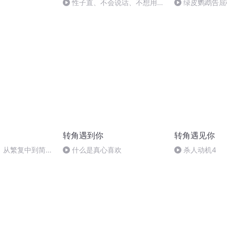
性子直、不会说话、不想用心
绿皮鹦鹉告屈
是一回事吗？
转角遇到你
转角遇见你
】从繁复中到简单
什么是真心喜欢
杀人动机4