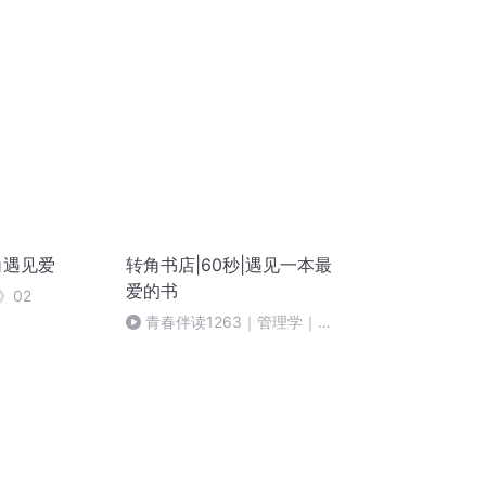
角遇见爱
转角书店|60秒|遇见一本最
爱的书
》02
青春伴读1263｜管理学｜乐
高工作法 让交付变得高效