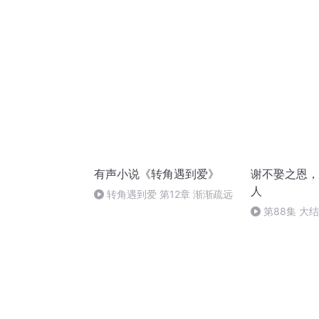
事件
有声小说《转角遇到爱》
谢不娶之恩，
人
转角遇到爱 第12章 渐渐疏远
第88集 大