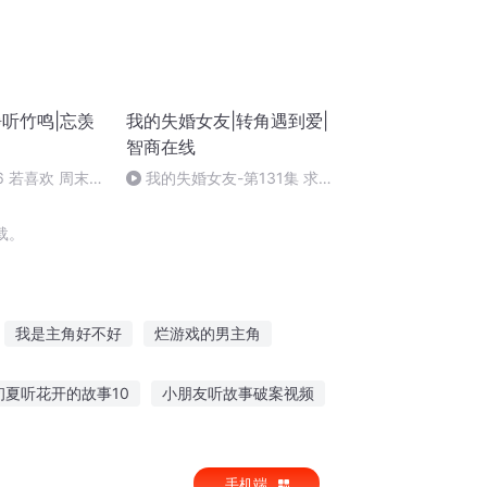
静听竹鸣|忘羡
我的失婚女友|转角遇到爱|
智商在线
6 若喜欢 周末可
我的失婚女友-第131集 求婚
（完）
载。
我是主角好不好
烂游戏的男主角
我不是主角
主角不在
游戏人物视角
初夏听花开的故事10
小朋友听故事破案视频
儿听故事插画素材场景
手机端