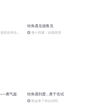
转角遇见德鲁克
欢迎您在评论区
第十四课：自我管理
、分享哦！
——勇气篇
转角遇到爱…勇于尝试
机会来了你认识吗