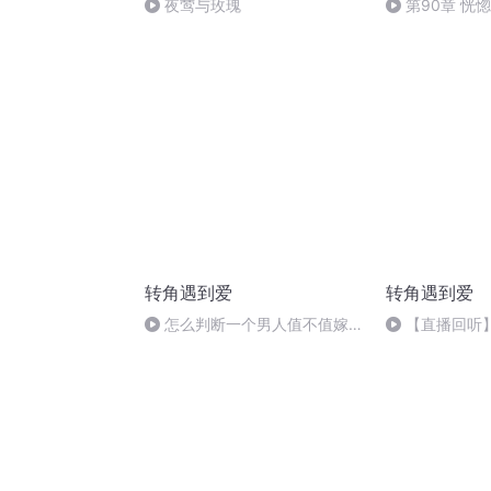
夜莺与玫瑰
第90章 恍惚
转角遇到爱
转角遇到爱
怎么判断一个男人值不值嫁
【直播回听
呢？看这2个细节，一目了然
快乐