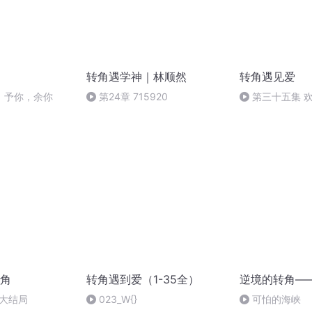
转角遇学神｜林顺然
转角遇见爱
，予你，余你
第24章 715920
第三十五集 
留言！记得订阅
角
转角遇到爱（1-35全）
逆境的转角—
-大结局
023_W{}
可怕的海峡