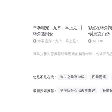
幸孕霸宠：九爷，早上见！|
彩虹在转角|
转角遇到爱
你|辰凌,白汐
幸孕霸宠：九爷，早上见！
A1090
第0681集 番外之人生旅行2
喜马拉雅为您推荐转角游戏的精选专辑，包含正品
末世之角逐游戏
四角游戏
您是不是在找：
我想成为主角
这是个角色扮
早孕听什么胎教故事好
番茄
最新搜索推荐：
青春独角戏
主角游戏
游
小城森林故事在线听
兔子听