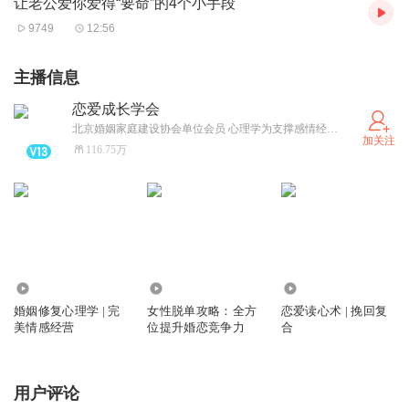
让老公爱你爱得“要命”的4个小手段
9749
12:56
主播信息
恋爱成长学会
北京婚姻家庭建设协会单位会员 心理学为支撑感情经营、沟通技巧等内容干货分享；机构2018年接受CCTV2《第一时间》采访、多次接受北京交通广播采访；用专业知识陪你持续成长！著有情感畅销书《排忧解男》、、《完美关系的攻略》、《所谓高情商就是会说话》、《拜拜恋爱脑》、《恋爱读心术》等。
加关注
116.75万
1044.18万
628.96万
2628.13万
婚姻修复心理学 | 完
女性脱单攻略：全方
恋爱读心术 | 挽回复
美情感经营
位提升婚恋竞争力
合
用户评论