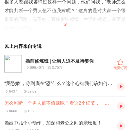
很多人都跟我咨询过这样一个问题，他们问我，“老师怎么
才能判断一个男人值不值我嫁呢？” 这真的是对大家一个很
重要的问题，选不好，直接影响感情、生活的稳定，甚至是
后半生的幸福。
那该如何判断和识别呢？
正在脱单，以及想要结婚的人，也许本期音频，会给你些不
以上内容来自专辑
一样的答案。
婚前修炼班 | 让男人迫不及待娶你
如果你不知道如何判断，你可以添加我的小助理微信：
696.40万
3.75万
免费订阅
lianaichengzhang009
“我恐婚”，你到底在“恐”什么？这个心结我们该如何解开？
6437
09:09
怎么判断一个男人值不值嫁呢？看这2个细节，一目了然
8660
10:23
婚姻中几个小动作，加深和老公之间的亲密度！