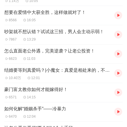
1.14万
10:05
想要在爱情中大获全胜，这样做就对了！
8566
16:05
吵架就不想认错？试试这三招，男人会主动示弱！
7867
13:29
怎么直面老公外遇，完美逆袭？让老公投资！
6623
11:03
结婚要等到真爱吗？|小魔女：真爱是相处来的，不是等来的
10.40万
12:01
豪门富太教你如何才能嫁得好！
6571
14:15
如何化解“婚姻杀手”——冷暴力
6470
12:04