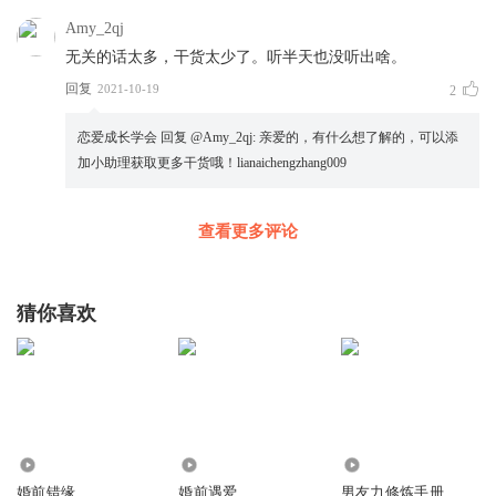
Amy_2qj
无关的话太多，干货太少了。听半天也没听出啥。
回复
2021-10-19
2
恋爱成长学会
回复 @
Amy_2qj
:
亲爱的，有什么想了解的，可以添
加小助理获取更多干货哦！lianaichengzhang009
查看更多评论
猜你喜欢
2669
97.14万
7.55万
婚前错缘
婚前遇爱
男友力修炼手册