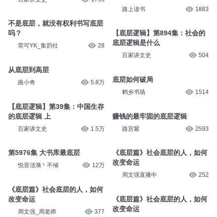
【底层逻辑】第559集：人变强
《平面国》4：平面国有“社会底
的一个底层逻辑
层基因”，底层世世代代都是底
层
百家讲文史
1795
路上读书
1883
不是底层，就没有权利书写底层
吗？
【底层逻辑】第894集：社会的
底层逻辑是什么
奕可YK_集韵社
28
百家讲文史
504
从底层到高层
底层如何破局
曲小奇
5.8万
鹤乡书场
1514
【底层逻辑】第39集：中国生存
的底层逻辑 上
赚钱的最牢固的底层逻辑
百家讲文史
1.5万
路宫紫
2593
第5976集 大书库最底层
《底层篇》社会底层的人，如何