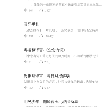
于曼曼的一生顺利的简直不像是在现实世界里发生的一样，就像是童话世界的王子公主那样，那么的幸福美好。不过。也不知道是不是于曼曼在世的时候太过幸福了，在死后，于曼曼并没有去转世投胎，而是在死后的那一刹那，被一股不知名的力量给包裹住...
504
1.8万
灵异手札
【强烈推荐】一片荒地，一所简易房，他们能否坚持到天亮?死亡在他们讲述的过程中正一点点的向他们逼近……由雅韵飞为您倾声《灵异手札》，共257集。【内容简介】一群来自五湖四海的建筑工人，在一次酒桌上相互讲述自己亲身经历的一些诡异事件，白天不说人...
257
128.4万
粤语翻译官-《念念有词》
《念念有词》通过每天的碎片时间，不间断的用模仿法跟读粤语发音，能够迅速的强化粤语发音的准确度，提升听力的敏感度，并且快速的积累粤语单词量，是粤语基础入门速成的必修课程之一。
11
2.2万
财报翻译官｜每日财报解读
财报是上市公司的语言，让我来做你的翻译，告诉你这些公司都说了些什么。
654
6.1万
明见少年：翻译官Holly的音标课