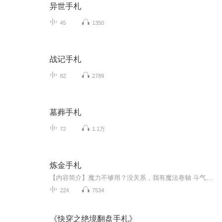
异世手札
45
1350
战记手札
82
2789
墓葬手札
72
1.1万
炼金手札
【内容简介】魔力不够用？没关系，我有魔法卷轴 斗气不给力？没关系，我有炼金器具 魔兽不服气？没关系，我有傀儡玩偶 一技在手，天下我有～【作者/主播简介】作者：宅在家里的猫，网络小说作家。主播：恋恋有声工作室。【购买须知】1、本作品为付费有声书...
224
7534
《快穿之绝境翻盘手札》