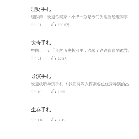
理财手札
理财师，欢迎你回家：小泽一刻是专门为理财经理同事们打造的分享家园，关心中国理财师们的职业发展、职业尊严与心理疏导。理财师们照亮行业未来。微信公众号：小泽一刻，（xiaozeyike）
21
109.5万
惊奇手札
中国上下五千年的历史长河里，流传了许许多多的诡异故事，这些故事或妖或狐，或神或鬼，记载于正史野史，诗歌典籍，或是民间口口传说里，这些流传构成了中国历史诡异独特的一面，而现在，在百姓的生活里还在发生流传着一些亦真亦假恐怖的诡异事件和故事。
51
10.2万
导演手札
欢迎收听导演手札 ！我们将深入探索各位优秀导演的杰出作品和创作风格，从经典到创作背后的故事，一窥导演艺术的奥秘。从电影之神库布里克，电影天皇黑泽明，再到鬼才昆汀姜文，以及新晋的诺兰和维伦纽瓦，韦斯安德森，你能在这里认识各种风格的电影大师。...
10
1255
生存手札
116
3815