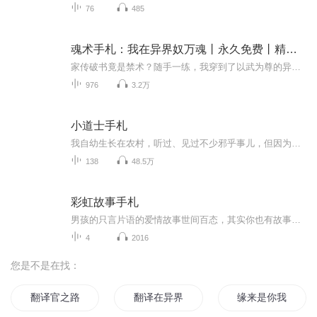
76
485
魂术手札：我在异界奴万魂丨永久免费丨精品多播
家传破书竟是禁术？随手一练，我穿到了以武为尊的异界！这里灵力称王，而我偏偏是个“修炼废柴”，受尽嘲讽。直到生死一线，我魂力爆发——驭万魂为剑，控敌意为盾！从此，我踏出一条无人敢想的至尊路：炼幽魂、筑魂域、镇天骄、屠魔神……你们修灵，我修...
976
3.2万
小道士手札
我自幼生长在农村，听过、见过不少邪乎事儿，但因为自小胆儿肥，自带作死体质，经历过的邪乎事儿经常险些要了我的小命。直到拜了师父，跟着几位师父经历了更多九死一生的灵异处理事件，才知道举头三尺有神明，不畏人知畏己知，这才写下自己的经历。。。。。。
138
48.5万
彩虹故事手札
男孩的只言片语的爱情故事世间百态，其实你也有故事，在评论区留下你的故事吧
4
2016
您是不是在找：
翻译官之路
翻译在异界
缘来是你我的民国