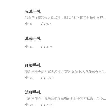
鬼墓手札
和血尸血拼和食人鸟战斗，逃脱棺材的围困被棺中女尸上身，经历了一系列的惊心动魄的故事，我差点命丧黄泉。在一处神秘山谷遭遇土著围困生命垂危，却听到陈八龙讲出惊天秘密，我就是业内被称为盗墓王子，我的家族却被世世代代诅咒，靠喝血为生。诅咒我们的确是神秘的玉簪，一把来自秦始皇墓穴的玉簪。这把玉簪不仅是诅咒家族的罪魁祸首还藏着一个秘密，一个影响中华民族的秘密。
6
977
墓葬手札
69
3074
红颜手札
萌新主播香飘万家为您播讲“婉约派”古风人气作家吾玉“红颜手札”系列无删减版首发单行本，新增番外2万余字，精品升级独家贩售。12篇短篇小说，12款古风小妹，主打“小妹”概念与“红颜白骨，至死不渝”的纯古风爱情。她能算天机，算国运，算皇朝兴替，算...
20
1266
法师手札
【内容简介】魔法师们在高塔的阴影中窃窃私语，至今已经少有人能够听到他们微风一般的低吟。新历二十二年我故地重游，法师塔隐没于梧桐与橡叶的树荫当中。那是一个时代的终结，是一个新世界的开始。那也是一个神话的终结，是更多传说的发端。两个世界的碰...
277
2.8万