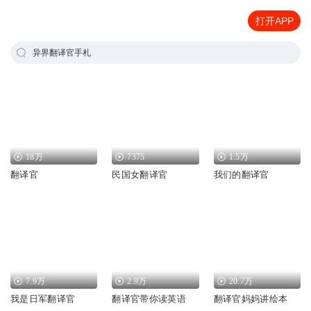
打开APP
异界翻译官手札
18万
7375
1.5万
翻译官
民国女翻译官
我们的翻译官
7.9万
2.9万
20.7万
我是日军翻译官
翻译官带你读英语
翻译官妈妈讲绘本