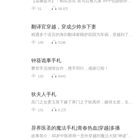
【温馨提示】：购买后在“喜马拉雅儿童”APP也能收听，新注册用户还能额外领取7天儿童会员哦。商务合作：王小雅15011055205（微信同号）你是否也经历过这样一段心路历程：第一步，死记单词第二步，硬背语法规则第三步，即使老师反复强调，背例句、背单词的...
51
58.9万
翻译官穿越，穿成少帅乡下妻
精通多个语言的海归翻译家顾舒窈因为车祸，穿越到了民国时期，成为了少帅乡下妻子。女主跑路出国，男主追妻路漫漫男主有缺点，因为社会与家庭缘故有大男子主义，这是自大直男癌少帅的改造之路~女主独立自强，不是渣男贱女文。讲的是新旧思想的对抗与碰撞
149
5196
钟葵诡事手札
攀登学员倾情合作，携手同行，感谢订阅！
120
6443
狄夫人手札
高门之女萧玉珠下嫁了寒门之子狄禹祥，嫁得太差，生活太难，夫君又太有野心，逼不得已只得一路斗，一路往上爬。男主对女主是个好男人（之所以这么说是因为他也就只对女主和他亲娘和他以后的闺女很好，眼睛里就这仨，平时可不是个会怜香惜玉的好男人），女主更是个会掌家的好女人，好夫君配好女人，没有夫妻不睦，男主是爱妻狂，是个守得住下半身管得住上半身，对家庭有担当的男人。 这篇是男耕田来女织布，男主官场奋斗，女主身后给他布铁桶的夫妻奋斗史。
131
6.2万
异界医圣的魔法手札|青春热血|穿越|多播
故事简介：40岁中医师周一意外穿越到魔法大陆“神迹”，附身于12岁孤儿周正初身上。他凭借中医知识与罕见的生命魔法天赋，在偏远小镇成为救死扶伤的医师。为探索更广阔的世界，他进入星辉魔法高中学习，并自创呼吸法与近战技巧，革新传统魔法修炼体系。在...