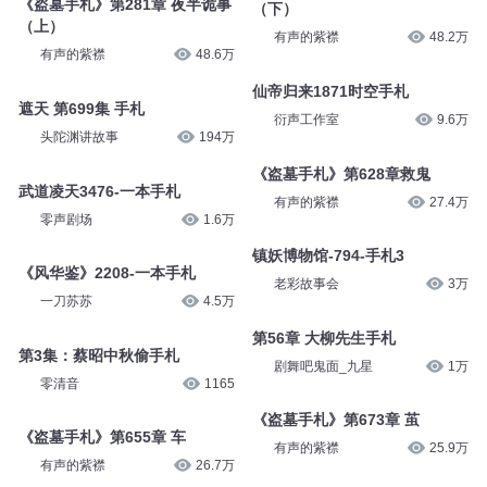
有声的紫襟
44.2万
说书人韩诺
1万
《盗墓手札》第281章 夜半诡事
《盗墓手札》第282章 夜半诡事
（上）
（下）
有声的紫襟
48.6万
有声的紫襟
48.2万
遮天 第699集 手札
仙帝归来1871时空手札
头陀渊讲故事
194万
衍声工作室
9.6万
武道凌天3476-一本手札
《盗墓手札》第628章救鬼
零声剧场
1.6万
有声的紫襟
27.4万
《风华鉴》2208-一本手札
镇妖博物馆-794-手札3
一刀苏苏
4.5万
老彩故事会
3万