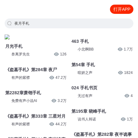
打开APP
夜月手札
月光手札
463 手札
兽离罗先生
126
小北啊BB
1.7万
《盗墓手札》第284章 夜尸
第54章 手札
有声的紫襟
47.2万
暄妍之声
1824
第2282章萧翎手札
024 手札书页
免费有声小说AI
3.2万
无过有声
4
《盗墓手札》第333章 三星对月
第195章 晓峰手札