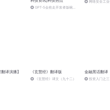
科技资讯|科技热点
网络安全工业
联动.mp3
GPT-5会抢走开发者饭碗
吗？|2025年5月18日
家翻译演播】
《玄慧经》翻译版
金融黑话翻译
《玄慧经》译文（九十二）
投资入门之三
力泡沫