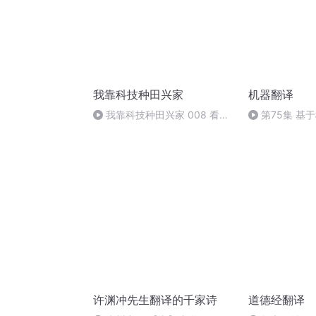
我靠科技种田兴家
机器翻译
我靠科技种田兴家 008 看上
第75集 基
你的吝啬
分析（八）
许渊冲先生翻译的千家诗
道德经翻译