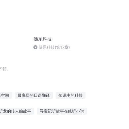
佛系科技
佛系科技(第17章)
下载。
译空间
最底层的日语翻译
传说中的科技
重生翻译官痞少让我宠
听龙的传人编故事
寻宝记听故事在线听小说
事网站链接教程
听阿饼讲故事在线听免费