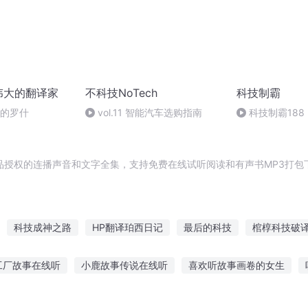
伟大的翻译家
不科技NoTech
科技制霸
恒的罗什
vol.11 智能汽车选购指南
科技制霸188
品授权的连播声音和文字全集，支持免费在线试听阅读和有声书MP3打包
科技成神之路
HP翻译珀西日记
最后的科技
棺椁科技破
全能科技系统
黑科技从文科生开始
大宋翻译官
翻译官之路
工厂故事在线听
小鹿故事传说在线听
喜欢听故事画卷的女生
科技
大天才的黑科技
异世界的黑科技校长
科技大帝
的历史故事
儿童电话手表怎样听故事
名人听故事的例子
听故