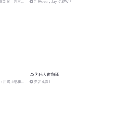
化对抗：需三方
科技everyday 免费WIFI
22为伟人做翻译
：用嘴加息和算
美梦成真1