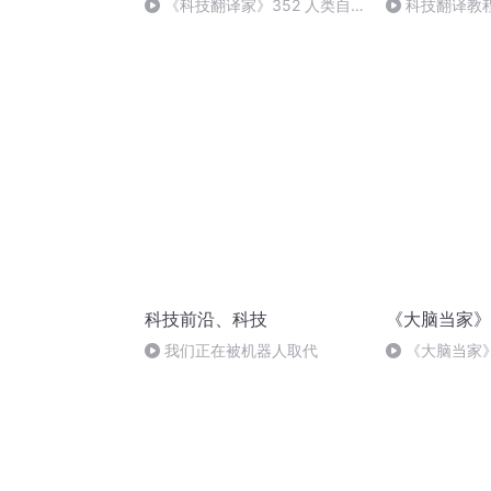
《科技翻译家》352 人类自
科技翻译教程 —
强不息【完】
大结局
科技前沿、科技
《大脑当家》
我们正在被机器人取代
《大脑当家》
不屈不挠的探