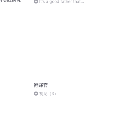
与实践研究
It's a good father that
knows his son. 知子莫若父？
翻译官
初见（3）