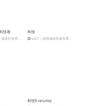
|科技卷
科技
案】微波炉使用小
wj57｜基因编辑和修复离我
们还有多远？
科技Everyday