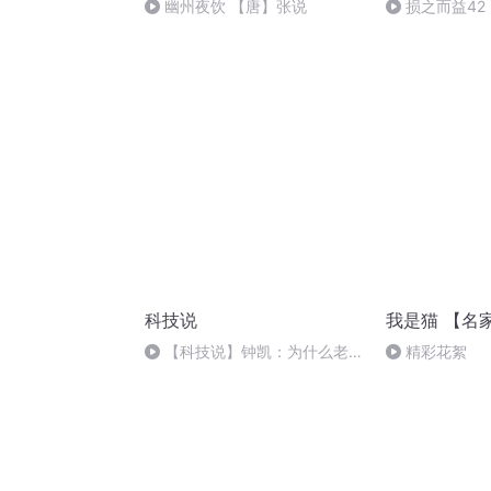
幽州夜饮 【唐】张说
损之而益42
科技说
我是猫 【名
【科技说】钟凯：为什么老年
精彩花絮
人容易轻信食品谣言