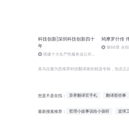
科技创新|深圳科技创新四十
鸠摩罗什传 
年
第66章 永
搭建十大生产性服务业公共服
务平台
喜马拉雅为您推荐科技翻译家的精选专辑，包含正
异界翻译官手札
翻译那些事
您是不是在找：
翻译在异界
爱情翻译家
哲理小故事说给小孩听
篮球
最新搜索推荐：
我的世界之科技新时代
时代
乔治故事在线听
大班孩子听