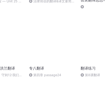
佐良翻译思想
 Unit 25 —
法律用语的翻译&译文要简
洁、生动
洪兰翻译
专八翻译
翻译练习
守则12:我们是
第四章 passage24
第8课翻译
索者