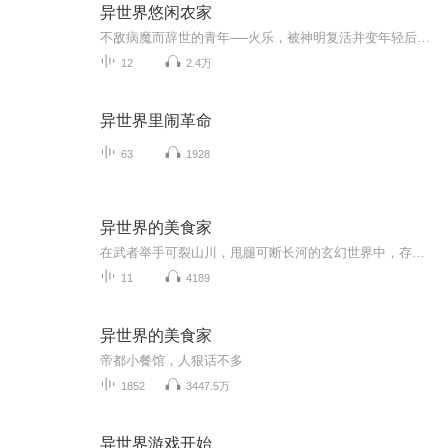
异世界悠闲农家
不敌病魔而辞世的青年──火乐，被神明复活并变年轻后转移到异世界，期待展开享受悠闲农业的第二人生！得到神明所授予的「万能农具」，火乐得以自由自在地在异世界拓荒耕种。过程中，不只是天使及吸血鬼，就连精灵与龙也接踵现身……转瞬间便发展成村落规...
12
2.4万
异世界里闹革命
63
1928
异世界的美食家
在武者举手可裂山川，甩腿可断长河的玄幻世界中，存在着这样一家小餐馆。 小餐馆不大，但却是无数顶尖强者趋之若鹜之地。 在那儿你可以品尝到用凤凰蛋和龙血米炒成的蛋炒饭，可以喝到生命之泉配朱果酿制的烈酒，可以吃到九阶圣兽肉配上黑胡椒的烤肉……什...
11
4189
异世界的美食家
帝都小餐馆，人狠话不多
1852
3447.5万
异世界游戏开始