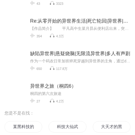
43
3323
Re:从零开始的异世界生活|死亡轮回|异世界|动漫
【作品简介】 平凡高中生菜月昴从便利店出来，突然被召唤到异世界。人生地不熟的他遭遇危机，幸得神秘少女爱蜜莉雅与灵猫帕克相救。为报恩，昴与她同行，却意外惨死——然而，当他再次睁眼，竟回到了故事最开始的地方。他发现自己拥有“死亡回归...
354
4.3万
缺陷异世界|悬疑烧脑|无限流异世界|多人有声剧
作为一个码农日常加班猝死穿越到异世界的主角，通过debug系统发现这个世界充满漏洞。男主（孟飞）被卷入一个又一个案件中，在发现案件漏洞的过程中，解除了异能者、行刑者乃至于神侍和神灵，虽然神灵缄口不言，但是穿越、系统、案件都被暗中操纵…… 这是...
650
117.8万
异世界之旅（桐四6）
桐四的第六次旅途
27
4.2万
您是不是在找：
某黑科技的主神
科技大仙武
大天才的黑科技