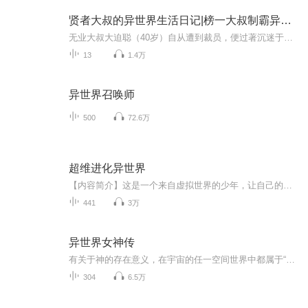
贤者大叔的异世界生活日记|榜一大叔制霸异世界
无业大叔大迫聪（40岁）自从遭到裁员，便过著沉迷于游戏中的日子。名副其实爬到顶尖玩家的他，因为登入中发生的事故，人生于是落下帷幕。回过神来，那里便是不曾见过的大深绿地带。据女神所言，他似乎继承了游戏能力，但周围却有一堆危险魔物……
13
1.4万
异世界召唤师
500
72.6万
超维进化异世界
【内容简介】这是一个来自虚拟世界的少年，让自己的世界升维成现实世界的故事。死了才开始折腾，通关了忘川河才可以还阳，先是北欧神话，然后是小小日常世界、恐怖小说世界还有高科技后末世时代和一个恐怖游戏世界。但是回到了人间之后，男主角陈霆之才一...
441
3万
异世界女神传
有关于神的存在意义，在宇宙的任一空间世界中都属于“人”这种智慧生命们津津乐道的争论话题，无论神的所作所为如何、给世界所造成的影响是好是坏，至少有点认识是共同的，就是神对世界的支配是平凡生命无法动摇的基本权利，平凡者可以选择自己的信仰，但是不能否定神的存在。 正因为如此，在有着“人”这种平凡生命的世界里，神的存在似乎是人类种群生命力延续的基本条件之一，而在神所创造的所有物种中间，人类也企图强制性的将神对生命世界的关注全部吸引在自己身上，独享神的眷顾并引以为荣，哪怕神未必真的恩厚于己，也乐此不疲。
304
6.5万