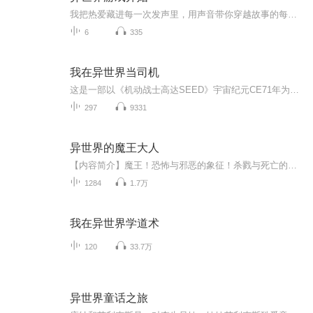
我把热爱藏进每一次发声里，用声音带你穿越故事的每一个角落。从清晨到深夜，只要麦克风亮起，我就会用最真诚的演播，让你听见文字的温度。
6
335
我在异世界当司机
这是一部以《机动战士高达SEED》宇宙纪元CE71年为背景的穿越题材小说。主角意外穿越至石油资源枯竭、环境污染严重、全球经济封锁导致第三次世界大战爆发的动荡年代，成为奥布联合首长国名为菲斯特的测试驾驶员。因基因检测显示其具备"潜在调整者"特质，他...
297
9331
异世界的魔王大人
【内容简介】魔王！恐怖与邪恶的象征！杀戮与死亡的代名词！可真魔国却迎来了一个史上最不像魔王的魔王！“魔王陛下，这份文件请您签署，但请注意不要把手放在不该放的地方。”“亚林大人，人类军队来袭，不过我会用我的生命守护你！”“讨厌！别过来！你...
1284
1.7万
我在异世界学道术
120
33.7万
异世界童话之旅