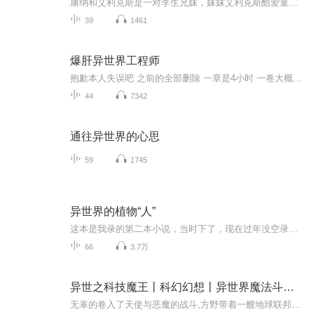
康纳和艾利克斯是一对李生兄妹，妹妹艾利克斯酷爱童话，充满灵气，哥哥康纳顽皮好动，满脑子奇思妙想。在他们十二岁生日那天，收到了来自祖母的生日礼物——一本古老的童话书。兄妹俩跌入童话书中，穿越到了童话王国，一个童话故事还在继续的世界。为了回...
39
1461
爆肝异世界工程师
抱歉本人失误吧 之前的全部删除 一章是4小时 一卷大概是8个小时 这样就·可以大概 知晓之前听的是几卷了，如果全忘记 我也没办法 找不回来了 1-26卷 全卷 含外传
44
7342
通往异世界的心思
59
1745
异世界的植物“人”
这本是我录的第二本小说，当时下了，现在过年没空录音，把这个上传看看？ 穿越到不一样的远古异世界，看主人公如何生存上学顺便成个家的吧！双男主：不一样的兽世界！
66
3.7万
异世之科技魔王丨科幻幻想丨异世界魔法斗气与未来科技
无辜的卷入了天使与恶魔的战斗,方野带着一艘地球联邦最尖端科技的飞船穿越了,来到了一个魔法文明的世界,成为了一个小家族的废物少爷。 你们有魔法,我有科技!你们有战气,我有真气!你们有战士,我有机士!你们有毁灭禁咒,我有破灭核弹!这是一条在异世界的超级...