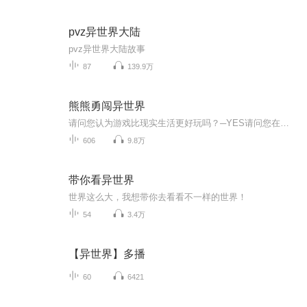
pvz异世界大陆
pvz异世界大陆故事
87
139.9万
熊熊勇闯异世界
请问您认为游戏比现实生活更好玩吗？─YES请问您在现实世界有重要的人吗？──NO……我，优奈在线上游戏中回答问卷，没想到却被送到了异世界（大概吧）。我是家里蹲资历有三年的老练游戏玩家。一开始穿在我身上的装备竟然是「熊熊套装」……这什么鬼啊──...
606
9.8万
带你看异世界
世界这么大，我想带你去看看不一样的世界！
54
3.4万
【异世界】多播
60
6421