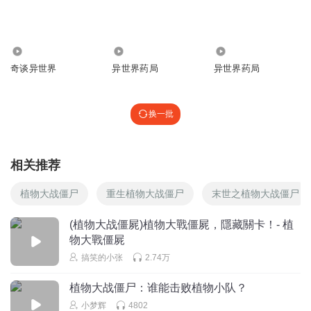
77777777777777777777777888888888888888888888888888888
88899999999999999999999999999999999999999999999999999
99999999999999900000000000000000000000000000000000000
4282
666
1.18万
0000000011111111111111111111111111111111111222222222222222
奇谈异世界
异世界药局
异世界药局
222223333333333333333333444444
回复
2023-05-07
1
换一批
宝宝豆豆的妈妈
3
相关推荐
回复
2025-08-22
0
植物大战僵尸
重生植物大战僵尸
末世之植物大战僵尸
听友525324182
3.1.2.
(植物大战僵屍)植物大戰僵屍，隱藏關卡！- 植
回复
2025-03-09
0
物大戰僵屍
搞笑的小张
2.74万
只因懒得取名
植物大战僵尸：谁能击败植物小队？
你
小梦辉
4802
回复
2024-07-11
0