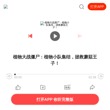
打开APP
植物大战僵尸：植物小队集结，拯救蘑菇王
子！
00:00
02:36
打开APP 收听完整版