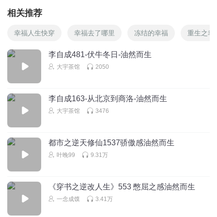
相关推荐
幸福人生快穿
幸福去了哪里
冻结的幸福
重生之幸
李自成481-伏牛冬日-油然而生
大宇茶馆
2050
李自成163-从北京到商洛-油然而生
大宇茶馆
3476
都市之逆天修仙1537骄傲感油然而生
叶晚99
9.31万
《穿书之逆改人生》553 憋屈之感油然而生
一念成馍
3.41万