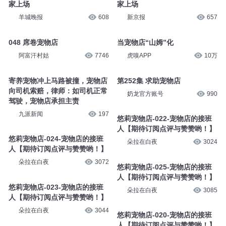
异人众
1万
大有叔叔
1.9万
给宠物定制“假期” 宠物酒店管
给宠物定制“假期” 宠物酒店管
家上场
家上场
羊城晚报
608
新京报
657
048 席卷宠物店
当宠物店“山姆”化
阿富汗村姑
7746
虎嗅APP
10万
寄养宠物冲上马路被撞，宠物店
第252集 求助宠物店
向司机索赔，律师：如司机正常
奶龙官方账号
990
驾驶，宠物店承担主责
九派新闻
197
悠莉宠物店-022-宠物店的接班
人【期待订阅点评与赞赞哟！】
悠莉宠物店-024-宠物店的接班
朵拉在白夜
3024
人【期待订阅点评与赞赞哟！】