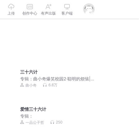
上传
创作中心
有声出版
客户端
三十六计
专辑：
曲小奇爆笑校园2·聪明的烦恼|小
学生笑话|上学记
6.8万
曲小奇
爱情三十六计
专辑：
250
一品公子哲