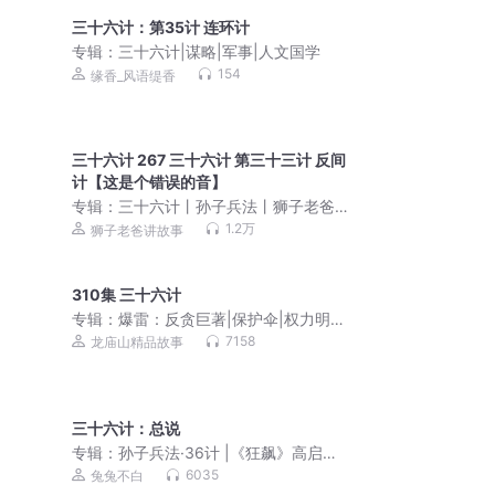
三十六计：第35计 连环计
专辑：
三十六计|谋略|军事|人文国学
154
缘香_风语缇香
三十六计 267 三十六计 第三十三计 反间
计【这是个错误的音】
专辑：
三十六计丨孙子兵法丨狮子老爸
给孩子讲名著丨亲子共听
1.2万
狮子老爸讲故事
310集 三十六计
专辑：
爆雷：反贪巨著|保护伞|权力明暗
较量|狂飙翻版
7158
龙庙山精品故事
三十六计：总说
专辑：
孙子兵法·36计 |《狂飙》高启强
同版（永久免费）
6035
兔兔不白