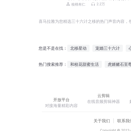
峰|权色|多女主|扫黑反腐|精品多播
2.2万
核桃有仁
喜马拉雅为您精选三十六计之移的热门声音内容，
北移星动
宠婚三十六计
您是不是在找：
斗转星移天
龙转星移
恋
和校花甜蜜生活
虎婿赌石至
热门搜索推荐：
斗转仙移
星际之赏金佣兵团
刹王魅妃
云剪辑
开放平台
在线音频剪辑神器
对接海量精彩内容
关于我们
联系我
Copyright © 2012-