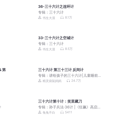
36-三十六计之连环计
专辑：
三十六计
8.1万
书生大漠
33-三十六计之空城计
专辑：
三十六计
8.5万
书生大漠
 第
三十六计 第三十三计 反间计
专辑：
讲给孩子的三十六计|儿童睡前故
事
24.7万
精灵袋鼠妈妈
三十六计第十计：笑里藏刀
学
专辑：
孙子兵法·36计 |《狂飙》高启强
同版（永久免费）
5411
兔兔不白