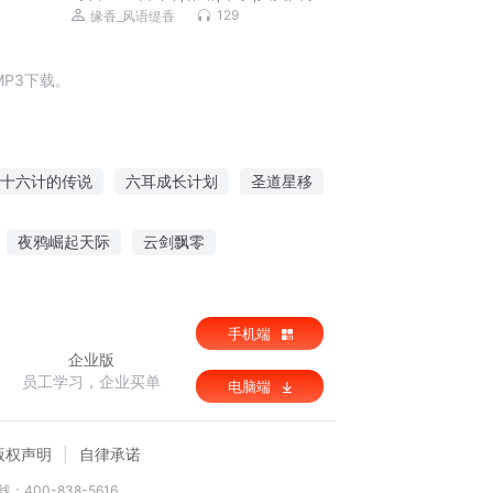
129
缘香_风语缇香
P3下载。
十六计的传说
六耳成长计划
圣道星移
逃学三十六计
时移世异
移城别恋
夜鸦崛起天际
云剑飘零
手机端
企业版
员工学习，企业买单
电脑端
版权声明
自律承诺
：400-838-5616