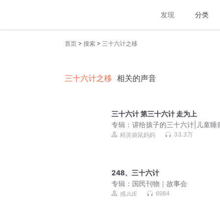
发现
分类
>
>
首页
搜索
三十六计之移
三十六计之移
相关的声音
三十六计 第三十六计 走为上
专辑：
讲给孩子的三十六计|儿童睡
事
33.3万
精灵袋鼠妈妈
248、三十六计
专辑：
国民刊物｜故事会
6984
感JUE