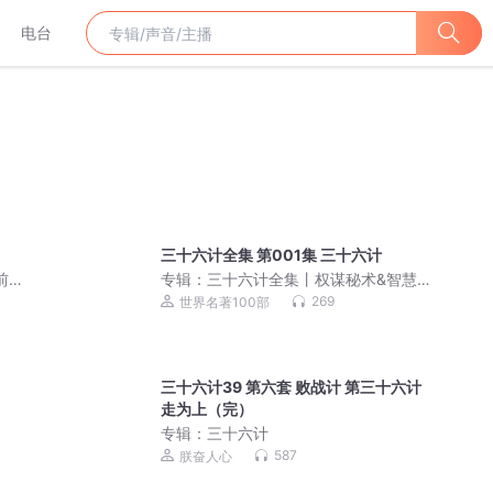
电台
三十六计全集 第001集 三十六计
前故
专辑：
三十六计全集丨权谋秘术&智慧谋
略丨狂飙高启强
269
世界名著100部
三十六计39 第六套 败战计 第三十六计
走为上（完）
专辑：
三十六计
587
朕奋人心