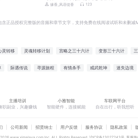
123
缘香_风语缇香
包含正品授权完整版的音频和章节文字，支持免费在线阅读试听和未删减M
心灵转移
灵魂转移计划
宫略之三十六计
变形三十六计
三
爱转移
一剑移山
撩妻三十六计
移界之后
修神三十六计
尊
际遇传说
寻源旅程
有情杀手
戒武乾坤
迷失边境
念符破道
亚特兰蒂斯降临
命运之运气
生命桎梏
主播培训
小雅智能
车联网平台
兼职副业，兴趣赚钱
智能硬件，连接赋能
自在出行，听我想听
们
公司新闻
招贤纳士
用户反馈
服务协议
隐私政策
2026
www.ximalaya.com lnc. ALL Rights Reserved
沪ICP备13027243号
客服热线