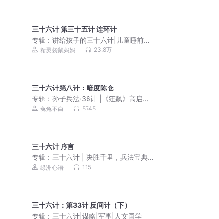
三十六计 第三十五计 连环计
专辑：
讲给孩子的三十六计|儿童睡前故
事
23.8万
精灵袋鼠妈妈
三十六计第八计：暗度陈仓
专辑：
孙子兵法·36计 |《狂飙》高启强
同版（永久免费）
5745
兔兔不白
三十六计 序言
专辑：
三十六计 | 决胜千里，兵法宝典 |
智谋、兵法、历史、生活、职场、商战
115
绿洲心语
三十六计：第33计 反间计（下）
专辑：
三十六计|谋略|军事|人文国学