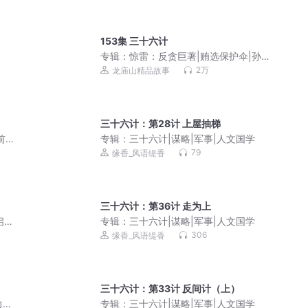
153集 三十六计
专辑：
惊雷：反贪巨著|贿选保护伞|孙浩
经典官场文学
2万
龙庙山精品故事
三十六计：第28计 上屋抽梯
前故
专辑：
三十六计|谋略|军事|人文国学
79
缘香_风语缇香
三十六计：第36计 走为上
启强
专辑：
三十六计|谋略|军事|人文国学
306
缘香_风语缇香
三十六计：第33计 反间计（上）
力巅
专辑：
三十六计|谋略|军事|人文国学