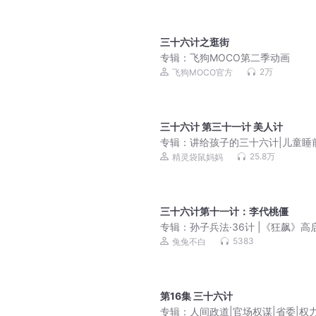
三十六计之逛街
专辑：
飞狗MOCO第二季动画
2万
飞狗MOCO官方
三十六计 第三十一计 美人计
专辑：
讲给孩子的三十六计|儿童睡
事
25.8万
精灵袋鼠妈妈
三十六计第十一计：李代桃僵
专辑：
孙子兵法·36计 |《狂飙》高
同版（永久免费）
5383
兔兔不白
第16集 三十六计
专辑：
人间政道|官场权谋|省委|权