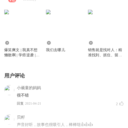
7.26万
752
1.05万
爆笑爽文 | 我真不想
我们去哪儿
销售就是找对人：精
懒散啊 | 学癌逆袭 |
准找到、抓住、留住
系统崩坏
目标客户
用户评论
小顽童的妈妈
很不错
回复
2021-04-21
2
贝籽
声音好听，故事也很吸引人，棒棒哒👍👍👍