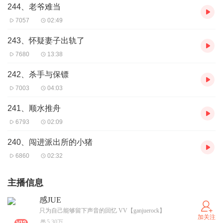
244、老爷难当
7057
02:49
243、怀疑妻子出轨了
7680
13:38
242、杀手与保镖
7003
04:03
241、顺水推舟
6793
02:09
240、闯进派出所的小猪
6860
02:32
主播信息
感JUE
只为自己能够留下声音的回忆 VV【ganjuerock】
加关注
5.30万