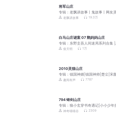
将军山庄
专辑：
老飘讲故事丨鬼故事丨网友
经历
19.3万
老飘讲故事
白马山庄谜案 07 鹅妈妈山庄
专辑：
东野圭吾人间迷局系列合集 
推理刑侦 |白马山庄谜案无凶之夜|
1万
俊天明
子算俊天明
2010灵猫山庄
专辑：
镇国神婿|镇国神帅|楚尘|宋颜
天傻婿超级弃婿
7787
趣阅有声
794 铸剑山庄
专辑：
狼小玄穿书奇遇记|小小少年
乾坤|穿越
2309
神奇喵喵谷