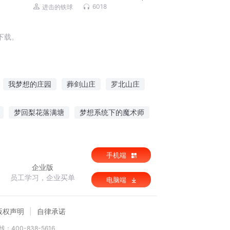
灵异|风水秘术|轻悬疑|民间故事|多人有
6018
进击的铁球
声剧
下载。
我梦想的庄园
葬剑山庄
罗北山庄
九道山庄
神龙山庄
庄子里的怪事
梦回梨花落满塘
梦想系统下的魔术师
手机端
企业版
员工学习，企业买单
电脑端
版权声明
自律承诺
：400-838-5616