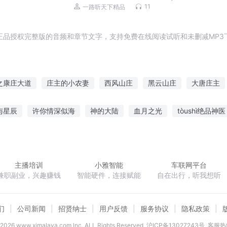
长|无血缘家庭|情感
11
一路听天下精品
正品授权完整版的音频和章节文字，支持免费在线阅读试听和未删减MP3
之康庄大道
庄主的小农妻
西风山庄
黑云山庄
大唐庄主
山庄
霸道庄主
重生之庄户人家
我的庄园
异世之神剑山庄
与星辰
许你情深似海
神的大陆
血月之光
tòushì绝品神医
之魔尊夫人不好追
剑斩风雷
修真之仙都极境
重生之林家宝儿
主播培训
小雅智能
车联网平台
兼职副业，兴趣赚钱
智能硬件，连接赋能
自在出行，听我想听
们
公司新闻
招贤纳士
用户反馈
服务协议
隐私政策
2026
www.ximalaya.com lnc. ALL Rights Reserved
沪ICP备13027243号
客服热线