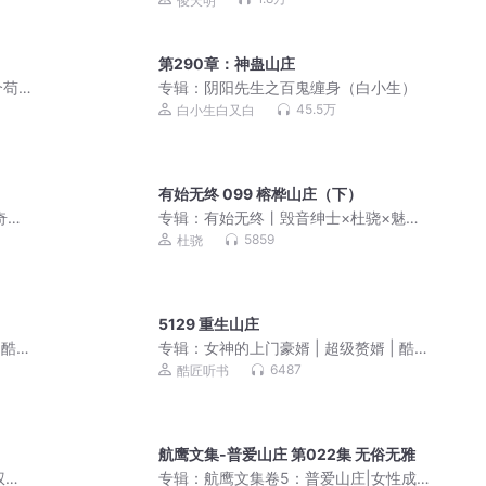
俊天明
子算俊天明
第290章：神蛊山庄
个苟
专辑：
阴阳先生之百鬼缠身（白小生）
｜精
45.5万
白小生白又白
有始无终 099 榕桦山庄（下）
奇喵
专辑：
有始无终丨毁音绅士×杜骁×魅影
之声丨无仪宁死 原著丨三男主BE美学
5859
杜骁
5129 重生山庄
 酷匠
专辑：
女神的上门豪婿 | 超级赘婿 | 酷匠
韦小鸨
6487
酷匠听书
航鹰文集-普爱山庄 第022集 无俗无雅
谋 |
专辑：
航鹰文集卷5：普爱山庄|女性成