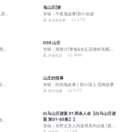
鬼山庄|壹
灵异
专辑：
午夜鬼故事|胆小勿进
2.7万
东叔讲故事
059 山庄
|悬疑
专辑：
画骨计|青兔&水丘溟领衔演播|古
焉拓
言悬疑|探案|复仇|穿越|权谋|多人有声剧
5485
丹斐悦音
山庄的怪事
|逆
专辑：
民间鬼故事 | 胆小误入 恐怖故事
5.2万
维华演播
白马山庄谜案 01 两条人命【白马山庄谜
案 第01-65集】】
扭转
专辑：
东野圭吾人间迷局系列合集 |悬疑
推理刑侦 |白马山庄谜案无凶之夜|焉拓
1.8万