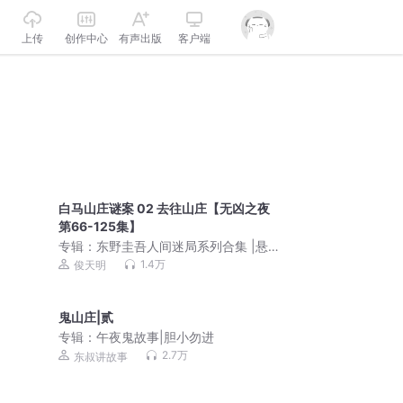
上传
创作中心
有声出版
客户端
白马山庄谜案 02 去往山庄【无凶之夜
第66-125集】
专辑：
东野圭吾人间迷局系列合集 |悬疑
推理刑侦 |白马山庄谜案无凶之夜|焉拓
1.4万
俊天明
子算俊天明
鬼山庄|贰
专辑：
午夜鬼故事|胆小勿进
2.7万
东叔讲故事