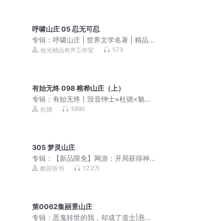
呼啸山庄 05 忍无可忍
专辑：
呼啸山庄 | 世界文学名著 | 精品多
播
573
拾光精品有声工作室
有始无终 098 榕桦山庄（上）
专辑：
有始无终丨毁音绅士×杜骁×魅影
之声丨无仪宁死 原著丨三男主BE美学
5990
杜骁
305 梦灵山庄
专辑：
【新品限免】网游：开局获得神
级天赋 | 未来元宇宙
12.2万
酷匠听书
第0062集丽景山庄
专辑：
恶鬼转世的我，却成了道士|悬疑