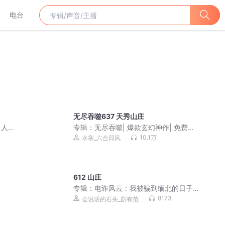
电台
无尽吞噬637 天秀山庄
多人
专辑：
无尽吞噬| 爆款玄幻神作| 免费多
人有声剧
10.1万
水寒_六合同风
612 山庄
专辑：
电诈风云：我被骗到缅北的日子|
孤注一掷|人间炼狱|真人真事儿|会员免
8173
会说话的石头_剧有范
费