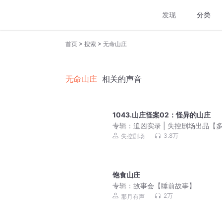
发现
分类
>
>
首页
搜索
无命山庄
无命山庄
相关的声音
1043.山庄怪案02：怪异的山庄
专辑：
追凶实录 | 失控剧场出品【
有声剧】
3.8万
失控剧场
饱食山庄
专辑：
故事会【睡前故事】
2万
那月有声