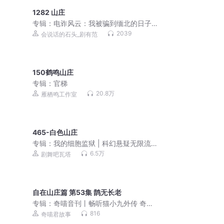
1282 山庄
专辑：
电诈风云：我被骗到缅北的日子|
血色缅北||真实缅北|会员免费
2039
会说话的石头_剧有范
150鹤鸣山庄
专辑：
官梯
20.8万
雁栖鸣工作室
465-白色山庄
专辑：
我的细胞监狱 | 科幻悬疑无限流 |
3D精品多人剧
6.5万
剧舞吧瓦塔
自在山庄篇 第53集 鹊无长老
专辑：
奇喵音刊丨畅听猫小九外传 奇喵
编辑部趣事 百科知识
816
奇喵君故事