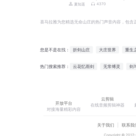
双强|多人
4370
夏知遥
喜马拉雅为您精选无命山庄的热门声音内容，包含
折剑山庄
大庄世界
重生
您是不是在找：
圣地山庄
白云山庄
我的
云花忆雨剑
无常缚灵
剑
热门搜索推荐：
我为武尊
轩辕隋唐
重生
云剪辑
开放平台
在线音频剪辑神器
对接海量精彩内容
关于我们
联系我
Copyright © 2012-