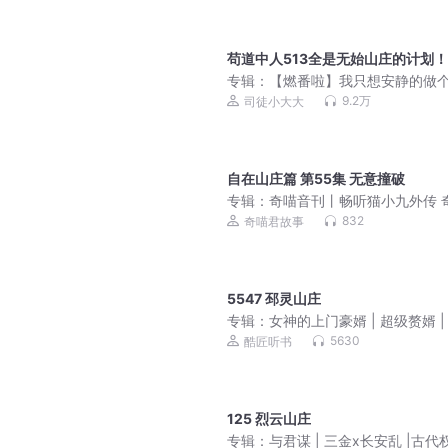
苟道中人513全是无始山庄的计划！
专辑：
【燃番啦】我只想安静的做
道中人｜爆笑&系统｜轻松魔道修仙
9.2万
司徒小大大
品多人有声剧 平分仙道
自在山庄篇 第55集 无意撞破
专辑：
奇喵音刊丨畅听猫小九外传 
编辑部趣事 百科知识
832
奇喵君故事
5547 邳灵山庄
专辑：
女神的上门豪婿 | 超级赘婿 |
韦小鸨
5630
酷匠听书
125 烈云山庄
专辑：
与君谋 | 三金x长安乱 |古代权