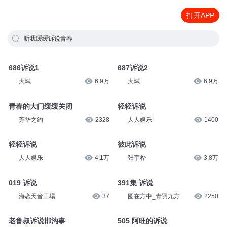
打开APP
听我缓缓诉说青春
686诉说1
687诉说2
大斌
6.9万
大斌
6.9万
青春的大门缓缓关闭
轻轻诉说
芳华之约
2328
人人娱乐
1400
轻轻诉说
彼此诉说
人人娱乐
4.1万
张宇桦
3.8万
019 诉说
391集 诉说
海恋天音工場
37
圆在方中_青羽九方
2250
老鲁叔诉说邯沟事
505 阿旺的诉说