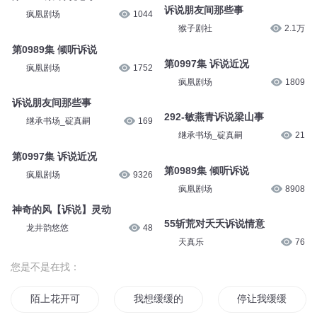
诉说朋友间那些事
疯凰剧场
1044
猴子剧社
2.1万
第0989集 倾听诉说
第0997集 诉说近况
疯凰剧场
1752
疯凰剧场
1809
诉说朋友间那些事
292-敏燕青诉说梁山事
继承书场_碇真嗣
169
继承书场_碇真嗣
21
第0997集 诉说近况
第0989集 倾听诉说
疯凰剧场
9326
疯凰剧场
8908
神奇的风【诉说】灵动
55斩荒对夭夭诉说情意
龙井韵悠悠
48
天真乐
76
您是不是在找：
陌上花开可缓缓归矣
我想缓缓的爱
停让我缓缓