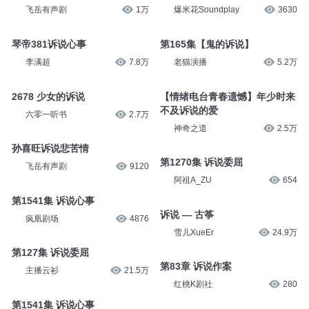
飞岳有声剧
1万
爆米花Soundplay
3630
琴帝381诉说心事
第165集【鬼的诉说】
李满超
7.8万
老猫演播
5.2万
2678 少女的诉说
【情绪电台青春遗憾】年少时来
不及诉说的爱
六零一听书
2.7万
神奇之道
2.5万
孙喜旺诉说悲苦情
第1270集 诉说委屈
飞岳有声剧
9120
阿祖A_ZU
654
第1541集 诉说心事
诉说 — 古筝
疯凰剧场
4876
雪儿XueEr
24.9万
第127集 诉说委屈
第83章 诉说作案
主播云衫
21.5万
红桃K剧社
280
第1541集 诉说心事