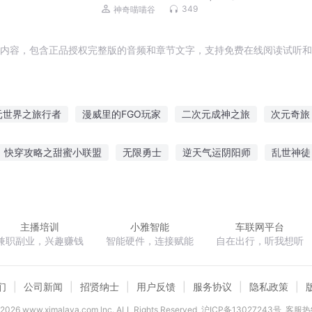
乾坤|穿越
349
神奇喵喵谷
音内容，包含正品授权完整版的音频和章节文字，支持免费在线阅读试听和
元世界之旅行者
漫威里的FGO玩家
二次元成神之旅
次元奇旅
之旅
某中二们的二次元之旅
二次元大玩家
某小凡的异次元旅
快穿攻略之甜蜜小联盟
无限勇士
逆天气运阴阳师
乱世神徒
次元间的旅者
超越的次元之旅
次元旅行者
二次元与三次元
者荣耀之三境
网游崛起
重生之林家宝儿
酒剑四方
不一样
主播培训
小雅智能
车联网平台
兼职副业，兴趣赚钱
智能硬件，连接赋能
自在出行，听我想听
们
公司新闻
招贤纳士
用户反馈
服务协议
隐私政策
2026
www.ximalaya.com lnc. ALL Rights Reserved
沪ICP备13027243号
客服热线