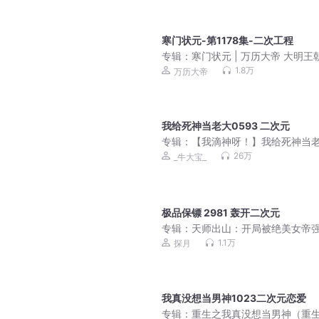
寒门状元-第1178集-二次工程
专辑：
寒门状元 | 万历大帝 大明王
袭罔替
1.8万
万历大帝
我给死神当老大0593 二次元
专辑：
【我滴神呀！】我给死神当
丨牛大宝爆笑演绎丨我给孟婆当小
26万
_牛大宝_
作丨有声剧
极品保镖 2981 轰开二次元
专辑：
天师出山：开局被绝美女帝
收徒丨极品透视保镖
1.1万
探月
我真没想当男神1023二次元恋爱
专辑：
重生之我真没想当男神（重