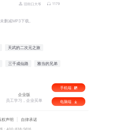
1179
旧街口大爷
未删减MP3下载。
天武的二次元之旅
行
在二次元之旅
三千成仙路
雅当的兄弟
的旅途
次世界旅行
无名的二次元之旅
的舰长大人
手机端
企业版
员工学习，企业买单
电脑端
版权声明
自律承诺
：400-838-5616