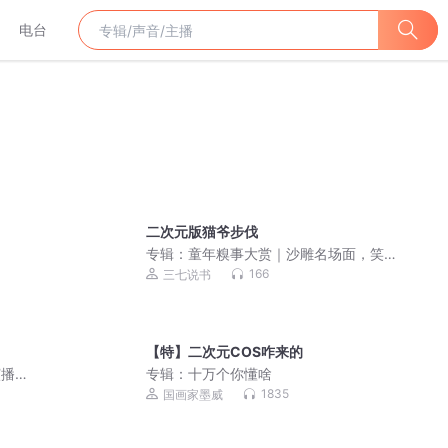
电台
二次元版猫爷步伐
专辑：
童年糗事大赏｜沙雕名场面，笑
到直不起腰
166
三七说书
【特】二次元COS咋来的
演播领
专辑：
十万个你懂啥
1835
国画家墨威