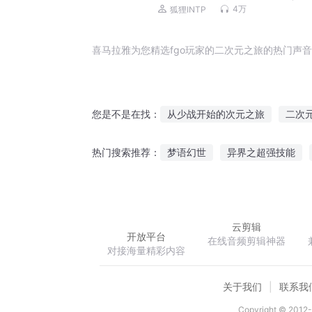
2010|精品有声剧）
4万
狐狸INTP
喜马拉雅为您精选fgo玩家的二次元之旅的热门声
从少战开始的次元之旅
二次
您是不是在找：
这个二次元世界超好玩
次元
梦语幻世
异界之超强技能
热门搜索推荐：
我和二次元美少女的末日之旅
超次元舰队
鬼差神医
王
小明的次元之旅
云剪辑
开放平台
在线音频剪辑神器
对接海量精彩内容
关于我们
联系我
Copyright © 2012-