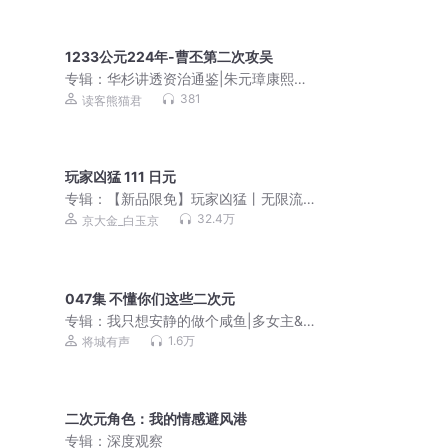
1233公元224年-曹丕第二次攻吴
专辑：
华杉讲透资治通鉴|朱元璋康熙，
古代皇帝的枕边书|领导者必读
381
读客熊猫君
玩家凶猛 111 日元
专辑：
【新品限免】玩家凶猛丨无限流
爆笑多人有声剧
32.4万
京大金_白玉京
047集 不懂你们这些二次元
专辑：
我只想安静的做个咸鱼|多女主&
神豪逆袭|系统开挂|多人有声剧
1.6万
将城有声
二次元角色：我的情感避风港
专辑：
深度观察