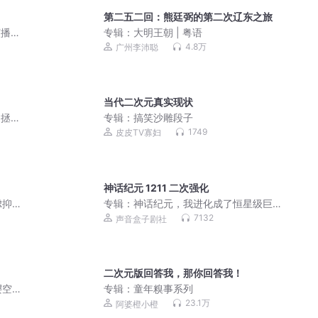
第二五二回：熊廷弼的第二次辽东之旅
演播领
专辑：
大明王朝 | 粤语
4.8万
广州李沛聪
当代二次元真实现状
 拯救
专辑：
搞笑沙雕段子
1749
皮皮TV寡妇
神话纪元 1211 二次强化
虑抑
专辑：
神话纪元，我进化成了恒星级巨
兽丨御兽丨高武丨起点十二天王丨真人 |
7132
声音盒子剧社
多人有声剧
二次元版回答我，那你回答我！
樱空
专辑：
童年糗事系列
23.1万
阿婆橙小橙