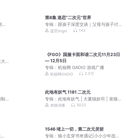
第8集 迷恋“二次元”世界
朝世
专辑：
跟孩子深度交谈｜父母与孩子讨
论的每一个问题，都会对孩子产生影响
143
霆霓tingni
｜用孩子的逻辑化解孩子的挑战性言
语、挑战性行为、情绪起伏不定、青春
期问题
《FGO》国服卡面和谐二次元11月23日
— 12月5日
老大
弟续
专辑：
机核网 GADIO 游戏广播
2.3万
机核网GADIO
此地有妖气 1181 二次元
强制
专辑：
此地有妖气 | 大夏镇妖司 | 老猫演
播领衔多人有声剧
5023
老猫演播
1546 堵上一切，第二次元灵斩
生
专辑：
狼小玄穿书奇遇记|小小少年扭转