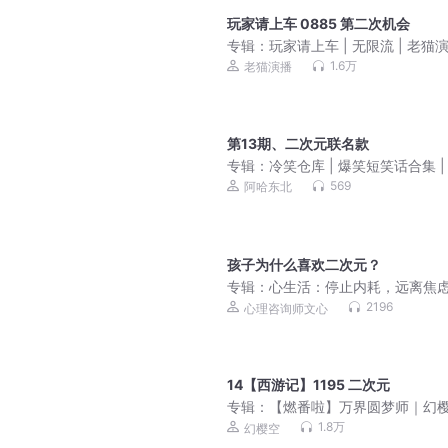
玩家请上车 0885 第二次机会
专辑：
玩家请上车 | 无限流 | 老猫
衔多人有声剧
1.6万
老猫演播
第13期、二次元联名款
专辑：
冷笑仓库 | 爆笑短笑话合集 |
不开心
569
阿哈东北
孩子为什么喜欢二次元？
专辑：
心生活：停止内耗，远离焦
郁 | 心理学 | 心灵疗愈
2196
心理咨询师文心
14【西游记】1195 二次元
专辑：
【燃番啦】万界圆梦师｜幻
爆笑领衔多人有声剧
1.8万
幻樱空