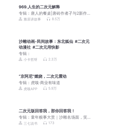
969.人生的二次元解释
专辑：
唐人的餐桌|唐砖作者孑与2新作|
历史榜一|穿越重生|VIP免费多人
8.5万
雅居讲故事
沙雕动画-民间故事：东北狐仙 #二次元
动漫社 #二次元用快影
专辑：
2.3万
小卡哲呀
“京阿尼”燃烧，二次元震动
专辑：
虎嗅·商业有味道
5.9万
虎嗅APP
二次元版回答我，那你回答我！
专辑：
童年糗事大赏｜沙雕名场面，笑
到直不起腰
173
三七说书