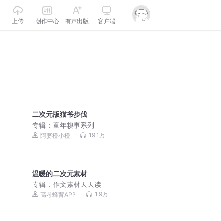
上传
创作中心
有声出版
客户端
二次元版猫爷步伐
专辑：
童年糗事系列
19.1万
阿婆橙小橙
温暖的二次元素材
专辑：
作文素材天天读
1.9万
高考蜂背APP