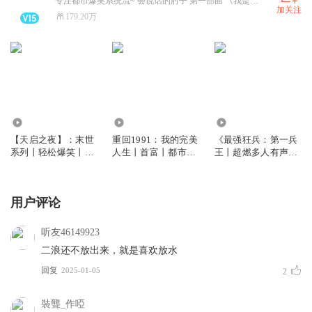
专注都市爆笑系统流~ 会说话的肘子 第一部曲 《我是大玩家》火热上架中！
加关注
179.20万
947.40万
882.59万
2505.03万
【天启之夜】：末世
重回1991：我的完美
《最强狂兵：第一兵
系列丨轻松爆笑丨末
人生丨首富丨都市热
王丨超燃多人有声剧
日丨热血丨爽文丨 多
血商战爽文丨
丨都市逆袭｜热血爽
人有声剧
文丨烈焰滔滔丨探
月》
用户评论
听友46149923
二浪还不放出来，就是喜欢放水
回复
2025-01-05
2
裝聾_作啞