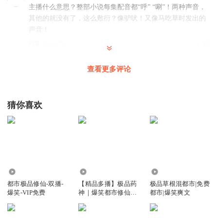
主播什么意思？整部小说每集配音都“呼” “唰”！两种声音，
其他的就没有了，这么敷衍？像驴吠！又像马吃草时发出的
声音！
回复
2025-07-12
0
加个米饭qaq
查看更多评论
还不完结？
回复
2024-08-06
0
猜你喜欢
910.84万
207.25万
21.51万
都市极品修仙-双播-
【精品多播】极品药
极品草根混都市|免费
爆笑-VIP免费
神｜爆笑都市修仙｜
都市|爆笑爽文
精品多人有声剧