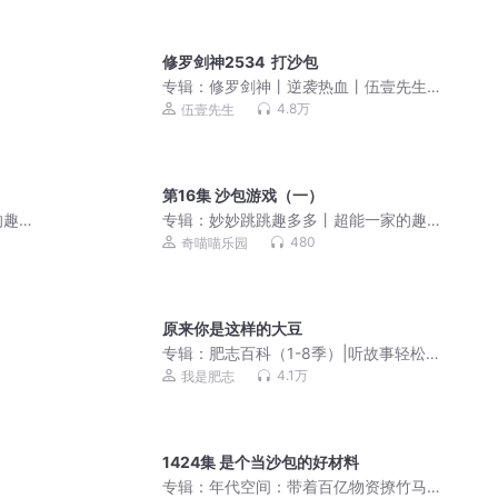
修罗剑神2534 打沙包
专辑：
修罗剑神丨逆袭热血丨伍壹先生
领衔多人有声剧|戮神修罗
4.8万
伍壹先生
第16集 沙包游戏（一）
的趣
专辑：
妙妙跳跳趣多多丨超能一家的趣
味日常丨奇喵宇宙
480
奇喵喵乐园
原来你是这样的大豆
专辑：
肥志百科（1-8季）|听故事轻松
涨知识
4.1万
我是肥志
1424集 是个当沙包的好材料
专辑：
年代空间：带着百亿物资撩竹马|