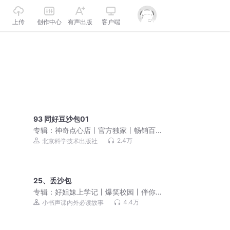
上传
创作中心
有声出版
客户端
93 同好豆沙包01
专辑：
神奇点心店丨官方独家丨畅销百
万的奇幻童书
2.4万
北京科学技术出版社
25、丢沙包
专辑：
好姐妹上学记丨爆笑校园丨伴你
成长
4.4万
小书声课内外必读故事