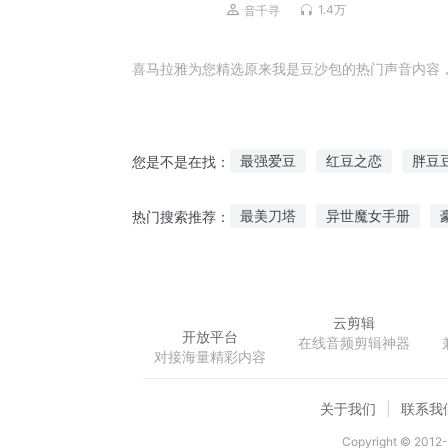
1.4万
音千寻
喜马拉雅为您精选原来我是豆沙包的热门声音内容
最强爱豆
红豆之恋
胖豆
您是不是在找：
胡豆豆相亲记
豆豆飘香
最美刀塔
异世魔女手册
热门搜索推荐：
红豆生南国
红豆南国
欺爱冷情教父的契约妻
蒋家
云剪辑
开放平台
在线音频剪辑神器
对接海量精彩内容
关于我们
联系我
Copyright © 2012-