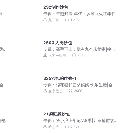
292制作沙包
演播/
专辑：
穿越知青|年代下乡插队火红年代
3.4万
是二卷
2503 人肉沙包
堂游
专辑：
高手下山：我有九个未婚妻|桃运
志
爽文|美女如云|偷香
2.8万
六零一听书
325沙包的疗效-1
|全网
专辑：
棉花糖和云朵妈妈 快乐生活|全网
热播|儿童睡前故事
2698
森宇股份
21.疯狂躲沙包
团宠
专辑：
哈小浪上学记第6季|儿童睡前故
一刀苏
事|校园故事|爆笑
6.4万
哈小浪