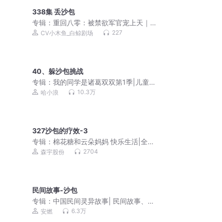
338集 丢沙包
专辑：
重回八零：被禁欲军官宠上天｜
倔强的小红&小木鱼｜军婚｜精品多人有
227
CV小木鱼_白鲸剧场
声剧
40、躲沙包挑战
专辑：
我的同学是诸葛双双第1季|儿童睡
前故事|校园故事
10.3万
哈小浪
327沙包的疗效-3
专辑：
棉花糖和云朵妈妈 快乐生活|全网
热播|儿童睡前故事
2704
森宇股份
民间故事-沙包
专辑：
中国民间灵异故事| 民间故事、安
燃免费悬疑恐怖鬼故事
6.3万
安燃