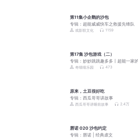
第11集小企鹅的沙包
专辑：
超能威威快车之救援先锋队
1159
戏影联文化
第17集 沙包游戏（二）
专辑：
妙妙跳跳趣多多丨超能一家
味日常丨奇喵宇宙
473
奇喵喵乐园
原来，土豆很好吃
专辑：
西瓜哥哥讲故事
2.4万
西瓜哥哥讲睡前故事
唇诺 020 沙包约定
专辑：
唇诺 | 经典虐文