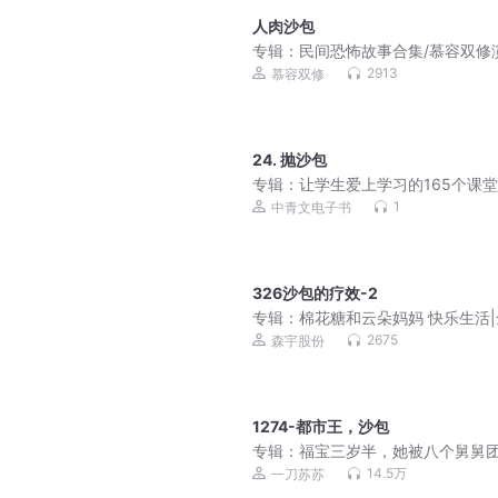
人肉沙包
专辑：
民间恐怖故事合集/慕容双修
每晚哄你入睡
2913
慕容双修
24. 抛沙包
专辑：
让学生爱上学习的165个课
戏|精品|【美】卢安·约翰逊|经管励
1
中青文电子书
326沙包的疗效-2
专辑：
棉花糖和云朵妈妈 快乐生活
热播|儿童睡前故事
2675
森宇股份
1274-都市王，沙包
专辑：
福宝三岁半，她被八个舅舅
了 | 爆笑都市悬疑风水文丨粟宝 | 
14.5万
一刀苏苏
苏多人有声剧 | VIP免费