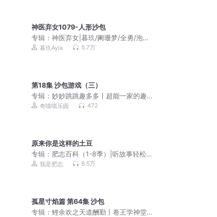
神医弃女1079-人形沙包
专辑：
神医弃女|暮玖/阑珊梦/全勇/泡芙
先生（废柴重生多人剧）
5.7万
暮玖Ayla
第18集 沙包游戏（三）
专辑：
妙妙跳跳趣多多丨超能一家的趣
味日常丨奇喵宇宙
472
奇喵喵乐园
原来你是这样的土豆
专辑：
肥志百科（1-8季）|听故事轻松
涨知识
6.5万
我是肥志
孤星寸焰篇 第64集 沙包
专辑：
鲤余欢之天道酬勤丨卷王学神堂