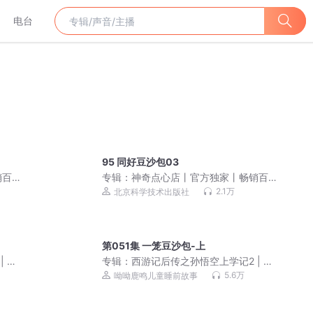
电台
95 同好豆沙包03
销百
专辑：
神奇点心店丨官方独家丨畅销百
万的奇幻童书
2.1万
北京科学技术出版社
第051集 一笼豆沙包-上
| 大
专辑：
西游记后传之孙悟空上学记2 | 大
战机甲兵团
5.6万
呦呦鹿鸣儿童睡前故事