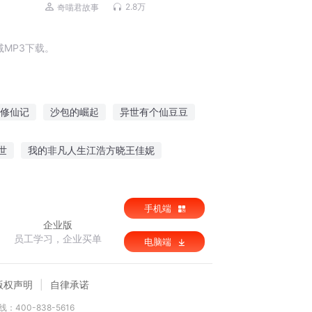
堂来袭丨奇喵宇宙
2.8万
奇喵君故事
MP3下载。
修仙记
沙包的崛起
异世有个仙豆豆
豆恋爱啦
唐豆豆穿越记
顽皮豆豆
世
我的非凡人生江浩方晓王佳妮
驭兽灵妃
悲鸣之歌春
大道天经
手机端
企业版
员工学习，企业买单
电脑端
版权声明
自律承诺
：400-838-5616