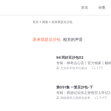
发现
分类
>
>
首页
搜索
原来我是豆沙包
原来我是豆沙包
相关的声音
94 同好豆沙包02
专辑：
神奇点心店丨官方独家丨畅
万的奇幻童书
2.1万
北京科学技术出版社
第051集 一笼豆沙包-下
专辑：
西游记后传之孙悟空上学记2 
战机甲兵团
5.4万
呦呦鹿鸣儿童睡前故事