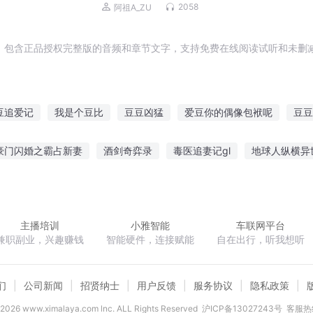
穿越七零|爆笑欢脱甜宠种田文|真人多人
2058
阿祖A_ZU
剧
，包含正品授权完整版的音频和章节文字，支持免费在线阅读试听和未删减
豆追爱记
我是个豆比
豆豆凶猛
爱豆你的偶像包袱呢
豆豆
沙海战记
你们的爱豆是我的
我叫豆仙
豆行天下
所以和爱
豪门闪婚之霸占新妻
酒剑奇弈录
毒医追妻记gl
地球人纵横异
千金之执拗小姐
武道乾坤录
我只是想做回自己
求退人间界
主播培训
小雅智能
车联网平台
兼职副业，兴趣赚钱
智能硬件，连接赋能
自在出行，听我想听
们
公司新闻
招贤纳士
用户反馈
服务协议
隐私政策
2026
www.ximalaya.com lnc. ALL Rights Reserved
沪ICP备13027243号
客服热线