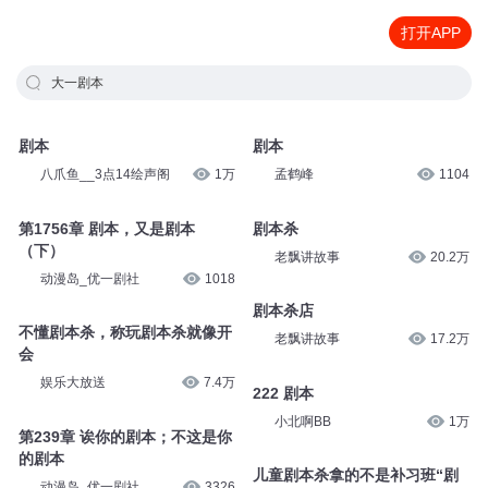
打开APP
大一剧本
剧本
剧本
八爪鱼__3点14绘声阁
1万
孟鹤峰
1104
第1756章 剧本，又是剧本
剧本杀
（下）
老飘讲故事
20.2万
动漫岛_优一剧社
1018
剧本杀店
不懂剧本杀，称玩剧本杀就像开
老飘讲故事
17.2万
会
娱乐大放送
7.4万
222 剧本
小北啊BB
1万
第239章 诶你的剧本；不这是你
的剧本
儿童剧本杀拿的不是补习班“剧
动漫岛_优一剧社
3326