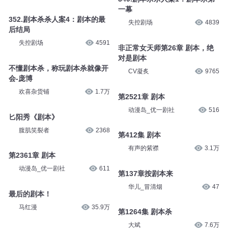
一幕
352.剧本杀杀人案4：剧本的最
失控剧场
4839
后结局
失控剧场
4591
非正常女天师第26章 剧本，绝
对是剧本
不懂剧本杀，称玩剧本杀就像开
CV凝炙
9765
会-庞博
欢喜杂货铺
1.7万
第2521章 剧本
动漫岛_优一剧社
516
匕阳秀《剧本》
腹肌笑裂者
2368
第412集 剧本
有声的紫襟
3.1万
第2361章 剧本
动漫岛_优一剧社
611
第137章按剧本来
华儿_冒清烟
47
最后的剧本！
马红漫
35.9万
第1264集 剧本杀
大斌
7.6万