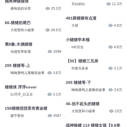
抽男神猪猪侠
月白的白
11.3万
奏响岚的乐章
25.3万
481薛猪猪有点渣
66-猪猪的尾巴
大斌
4.8万
大智慧和小硕果
28.6万
小猪猪学本领
第8集:木偶猪猪
mfc百合
6.8万
动漫世界影视
2099
【50】猪猪三兄弟
205 猪猪哥-上
作家乐多多
3.1万
呦呦鹿鸣儿童睡前故事
3.6万
205 猪猪哥-下
猪猪侠 浮浮cover
呦呦鹿鸣儿童睡前故事
3.6万
白浮浮_白玉京
3.1万
40-抬不起头的猪猪
156猪猪捏捏里有黄金猪
大智慧和小硕果
23万
森宇股份
4587
战神狼婿 114 猪猪女孩【9.6幸