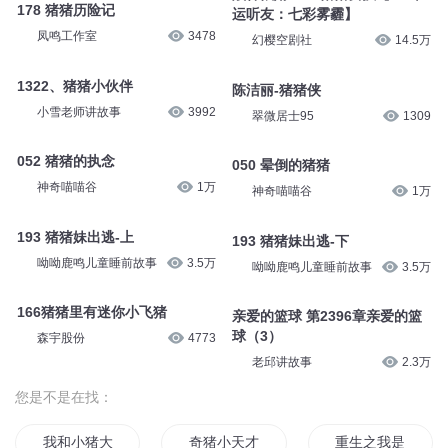
178 猪猪历险记
运听友：七彩雾霾】
凤鸣工作室
3478
幻樱空剧社
14.5万
1322、猪猪小伙伴
陈洁丽-猪猪侠
小雪老师讲故事
3992
翠微居士95
1309
052 猪猪的执念
050 晕倒的猪猪
神奇喵喵谷
1万
神奇喵喵谷
1万
193 猪猪妹出逃-上
193 猪猪妹出逃-下
呦呦鹿鸣儿童睡前故事
3.5万
呦呦鹿鸣儿童睡前故事
3.5万
166猪猪里有迷你小飞猪
亲爱的篮球 第2396章亲爱的篮
球（3）
森宇股份
4773
老邱讲故事
2.3万
您是不是在找：
我和小猪大王的日常
奇猪小天才
重生之我是只猪