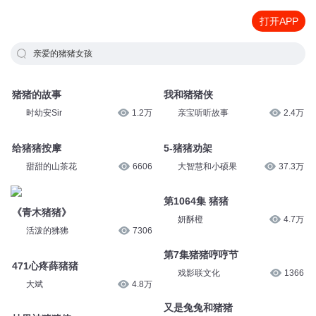
打开APP
亲爱的猪猪女孩
猪猪的故事
我和猪猪侠
时幼安Sir
1.2万
亲宝听听故事
2.4万
给猪猪按摩
5-猪猪劝架
甜甜的山茶花
6606
大智慧和小硕果
37.3万
第1064集 猪猪
《青木猪猪》
妍酥橙
4.7万
活泼的狒狒
7306
第7集猪猪哼哼节
471心疼薛猪猪
戏影联文化
1366
大斌
4.8万
又是兔兔和猪猪