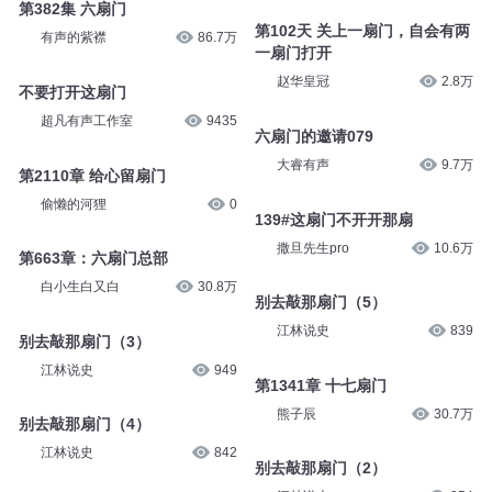
第382集 六扇门
第102天 关上一扇门，自会有两
有声的紫襟
86.7万
一扇门打开
赵华皇冠
2.8万
不要打开这扇门
超凡有声工作室
9435
六扇门的邀请079
大睿有声
9.7万
第2110章 给心留扇门
偷懒的河狸
0
139#这扇门不开开那扇
撒旦先生pro
10.6万
第663章：六扇门总部
白小生白又白
30.8万
别去敲那扇门（5）
江林说史
839
别去敲那扇门（3）
江林说史
949
第1341章 十七扇门
熊子辰
30.7万
别去敲那扇门（4）
江林说史
842
别去敲那扇门（2）