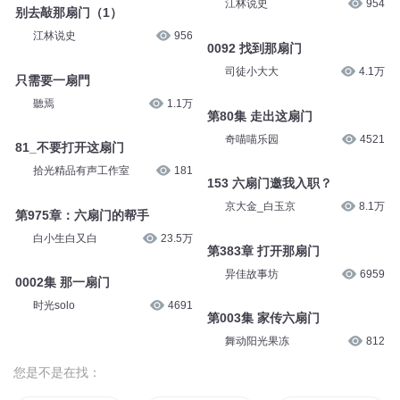
江林说史
954
别去敲那扇门（1）
江林说史
956
0092 找到那扇门
司徒小大大
4.1万
只需要一扇門
聽焉
1.1万
第80集 走出这扇门
奇喵喵乐园
4521
81_不要打开这扇门
拾光精品有声工作室
181
153 六扇门邀我入职？
京大金_白玉京
8.1万
第975章：六扇门的帮手
白小生白又白
23.5万
第383章 打开那扇门
异佳故事坊
6959
0002集 那一扇门
时光solo
4691
第003集 家传六扇门
舞动阳光果冻
812
您是不是在找：