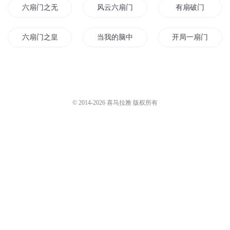
六扇门之无影神捕
风云六扇门
有扇破门
六扇门之皇都鬼龙
当我的脑中多扇门后
开局一扇门
有扇通往地下城的门
海贼王之六扇门
打通那扇门
我有一扇任意门
我有一扇传送门
六扇天门
© 2014-
2026
喜马拉雅 版权所有
道一有扇众妙门
我的左手有扇时空之门
天孤神扇1
我有一扇洪荒门
超级六扇门
如果世界有扇门
我有一扇穿梭门
那扇门后