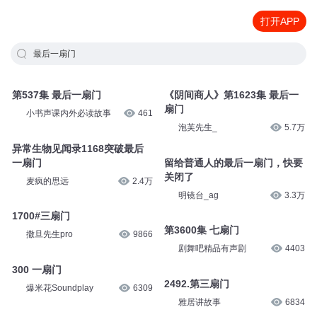
打开APP
最后一扇门
第537集 最后一扇门
《阴间商人》第1623集 最后一
扇门
小书声课内外必读故事
461
泡芙先生_
5.7万
异常生物见闻录1168突破最后
一扇门
留给普通人的最后一扇门，快要
关闭了
麦疯的思远
2.4万
明镜台_ag
3.3万
1700#三扇门
第3600集 七扇门
撒旦先生pro
9866
剧舞吧精品有声剧
4403
300 一扇门
2492.第三扇门
爆米花Soundplay
6309
雅居讲故事
6834