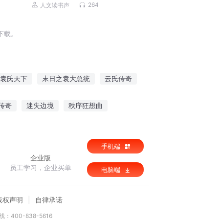
和事
264
人文读书声
下载。
袁氏天下
末日之袁大总统
云氏传奇
是无名氏
袁术天下
华氏三国
传奇
迷失边境
秩序狂想曲
光灵行传
手机端
企业版
员工学习，企业买单
电脑端
版权声明
自律承诺
：400-838-5616