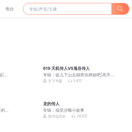
电台
619 天机传人VS鬼谷传人
疑|免
专辑：
徒儿下山去祸害你师姐吧|高手下
山，我有九个无敌师父
5.8万
天下书盟
龙的传人
听的
专辑：
搞笑沙雕小故事
28.6万
莫洋说历史