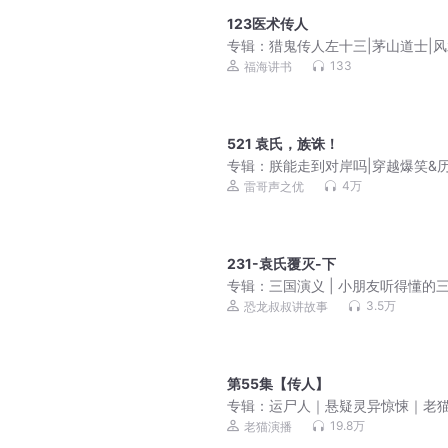
123医术传人
专辑：
猎鬼传人左十三|茅山道士|
异|
133
福海讲书
521 袁氏，族诛！
专辑：
朕能走到对岸吗|穿越爆笑&
权谋|vip有声小说《真假天子》
4万
雷哥声之优
231-袁氏覆灭-下
专辑：
三国演义 | 小朋友听得懂的三
儿童睡前故事
3.5万
恐龙叔叔讲故事
第55集【传人】
专辑：
运尸人｜悬疑灵异惊悚｜老
播
19.8万
老猫演播