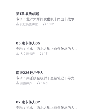
第1章 袁氏崛起
专辑：
北洋大军阀袁世凯丨民国丨战争
1662
庆欣历史讲堂
05.唐卡传人05
专辑：
执念丨西北大地上非遗传承的人
和事
181
人文读书声
南派226赶尸传人
专辑：
南派摸金校尉｜盗墓笔记｜寻龙
秘诀｜鬼吹灯迷航昆仑墟
1.5万
演播神齐
02.唐卡传人02
专辑：
执念丨西北大地上非遗传承的人