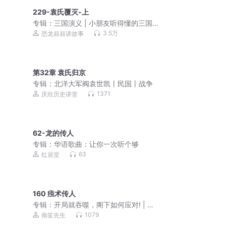
229-袁氏覆灭-上
专辑：
三国演义 | 小朋友听得懂的三国 |
儿童睡前故事
3.5万
恐龙叔叔讲故事
第32章 袁氏归京
专辑：
北洋大军阀袁世凯丨民国丨战争
1371
庆欣历史讲堂
62-龙的传人
专辑：
华语歌曲：让你一次听个够
63
红居堂
160 痋术传人
专辑：
开局就吞噬，阁下如何应对! | 妖
冢禁忌 | 山海秘藏 | 悬疑 | 爽文
1079
南笙先生