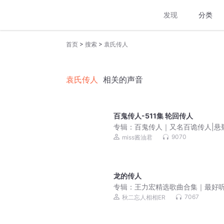
发现
分类
>
>
首页
搜索
袁氏传人
袁氏传人
相关的声音
百鬼传人-511集 轮回传人
专辑：
百鬼传人｜又名百诡传人|悬
费
9070
miss酱油君
龙的传人
专辑：
王力宏精选歌曲合集｜最好
歌曲｜超高音质
7067
秋二忘人相相ER