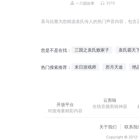
｜诸子百家传人
3210
一只圆故事
喜马拉雅为您精选袁氏传人的热门声音内容，包含
三国之袁氏败家子
袁氏霸天
您是不是在找：
重生之三国袁基
明氏传奇
末日游戏师
邪月天途
绝
热门搜索推荐：
三国重生我为袁绍
三国之我
末世龙神领主
进击在名侦探
云剪辑
开放平台
在线音频剪辑神器
对接海量精彩内容
关于我们
联系我
Copyright © 2012-