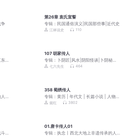
第26章 袁氏宣誓
战争
专辑：
民国通俗演义|民国那些事|近代史
110
江林说史
107 胡家传人
江东
专辑：
卜阴匠|风水|阴阳怪谈|卜阴秘法|
奇闻
464
七六先生
358 蜀绣传人
的人
专辑：
黄历 | 年代文 | 长篇小说 | 人物故
事 | 往昔岁月 | 家庭伦理 | 民间文学
3802
懿红
01.唐卡传人01
战斗
专辑：
执念丨西北大地上非遗传承的人