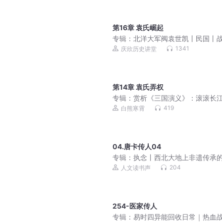
第16章 袁氏崛起
专辑：
北洋大军阀袁世凯丨民国丨
1341
庆欣历史讲堂
第14章 袁氏弄权
专辑：
赏析《三国演义》：滚滚长
逝水|乱世权谋三分天下
419
白熊寒霄
04.唐卡传人04
专辑：
执念丨西北大地上非遗传承
和事
204
人文读书声
254-医家传人
专辑：
易时四异能回收日常｜热血