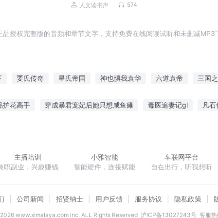
和事
574
人文读书声
正品授权完整版的音频和章节文字，支持免费在线阅读试听和未删减MP3
下
要氏传奇
星氏帝国
神也惧我袁华
六道袁帝
三国之
无名氏之神
三国之袁家庶子
现代三国之袁氏天下
三国之我
品护花高手
穿成暴君宠妃后她只想咸鱼瘫
毒医追妻记gl
凡石
是袁术
重生之袁二公子
柯南
麟火之荡
绝世之书生传奇
克莱恩之门
丹药修仙
主播培训
小雅智能
车联网平台
兼职副业，兴趣赚钱
智能硬件，连接赋能
自在出行，听我想听
们
公司新闻
招贤纳士
用户反馈
服务协议
隐私政策
2026
www.ximalaya.com lnc. ALL Rights Reserved
沪ICP备13027243号
客服热线