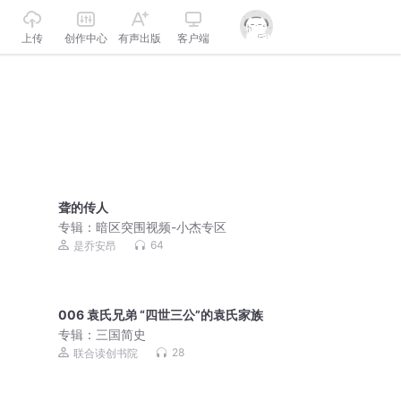
上传
创作中心
有声出版
客户端
聋的传人
专辑：
暗区突围视频-小杰专区
64
是乔安昂
006 袁氏兄弟 “四世三公”的袁氏家族
专辑：
三国简史
28
联合读创书院