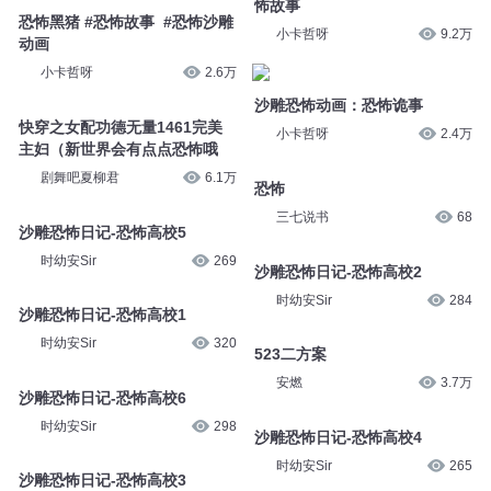
怖故事
恐怖黑猪 #恐怖故事 #恐怖沙雕
小卡哲呀
9.2万
动画
小卡哲呀
2.6万
沙雕恐怖动画：恐怖诡事
快穿之女配功德无量1461完美
小卡哲呀
2.4万
主妇（新世界会有点点恐怖哦
剧舞吧夏柳君
6.1万
恐怖
三七说书
68
沙雕恐怖日记-恐怖高校5
时幼安Sir
269
沙雕恐怖日记-恐怖高校2
时幼安Sir
284
沙雕恐怖日记-恐怖高校1
时幼安Sir
320
523二方案
安燃
3.7万
沙雕恐怖日记-恐怖高校6
时幼安Sir
298
沙雕恐怖日记-恐怖高校4
时幼安Sir
265
沙雕恐怖日记-恐怖高校3