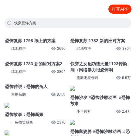
打开APP
快穿恐怖方案
恐怖复苏 1798 纸上的方案
恐怖复苏 1782 新的应对方案
瑶池有声
3690
瑶池有声
3704
恐怖复苏 1783 新的应对方案2
快穿之女配功德无量1123传染
病（网络暴力很恐怖啊
瑶池有声
3804
剧舞吧夏柳君
6.6万
恐怖传说：恐怖的兔人
主播吕鹏
8.4万
恐怖沙发 #恐怖沙雕动画 #恐怖
故事
小卡哲呀
2.4万
恐怖故事：恐怖新娘
一头搞笑咸鱼
2370
恐怖鼠婆婆 #恐怖沙雕动画 #恐