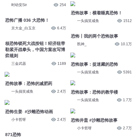
时幼安Sir
254
恐怖故事：横着睡真恐怖！
恐怖广播 036 大恐怖！
一头搞笑咸鱼
1512
京大金_白玉京
6.4万
恐怖丨我的两个恐怖故事
核恐怖锁死大战按钮！经济纽带
凯神_
10.1万
勒紧开战拳头，中国方案改写博
弈规则
三金武器
1189
恐怖故事：捉迷藏的恐怖
一头搞笑咸鱼
5391
恐怖故事：恐怖的减肥药
一头搞笑咸鱼
2.4万
恐怖故事：恐怖的教学楼
一头搞笑咸鱼
1.7万
恐怖生姜 #沙雕恐怖动画
小卡哲呀
2.4万
恐怖井盖 #沙雕恐怖故事
小卡哲呀
2.7万
871恐怖