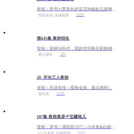
专辑：
穿书七零首长的宝贝孙媳妇儿能挣钱
| 年代种田| 系统 |爆笑爽文 |VIP免费
2.6万
雨念肖绒_沫涵剧团
第645集 夜校招生
专辑：
穿越50年代，我的空间每天刷新物资
丨家长里短＆怀旧年代＆金手指丨VIP免费
3万
蜀山御令
多人
20. 开办工人夜校
专辑：
毛泽东传（视角全新、观点犀利）
3.7万
張剑东
187集 夜校真是个宝藏地儿
专辑：
穿书：请回答1977｜小木鱼&白鲸剧
场｜种田年代 ｜重生致富
3313
CV小木鱼_白鲸剧场