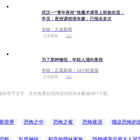
武汉一“青年夜校”推魔术课受上班族欢迎，
学员：夜校课程很有趣，已报名多次
专辑：
九派新闻
125
九派新闻
为了那种愉悦，年轻人涌向夜校
专辑：
正观新闻｜24小时速报
143
正观新闻
和章节文字，支持免费在线阅读试听和未删减MP3下载。
新世界
恐怖之中
恐怖之夜
恐怖夜语
哦这恐怖的
怖大世界
恐怖的爱
恐怖的异界
我的恐怖世界
大
启航
乱世神徒
初音的萌妹家族
隐婚盛宠总裁大人深