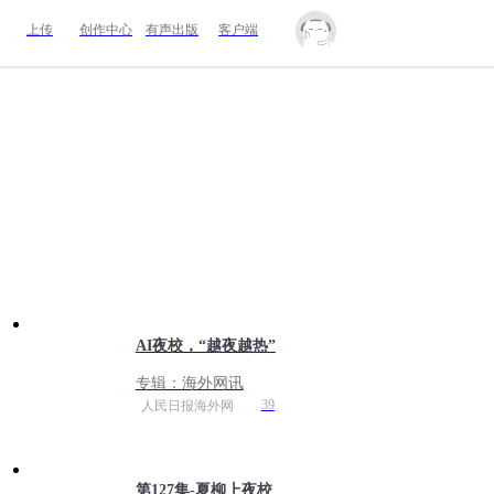
上传
创作中心
有声出版
客户端
AI夜校，“越夜越热”
专辑：
海外网讯
39
人民日报海外网
第127集-夏柳上夜校