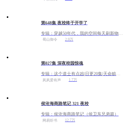
第648集 夜校终于开学了
专辑：
穿越50年代，我的空间每天刷新物资
丨家长里短＆怀旧年代＆金手指丨VIP免费
2.9万
蜀山御令
多人
第027集 深夜校园惊魂
专辑：
这个道士有点凶|日更20集|天命赊刀
人作者|都市恐悬爽文|人气巅峰打脸|风水捉
1.7万
夙夙爱有声
鬼
侯沧海商路笔记 321 夜校
专辑：
侯沧海商路笔记（侯卫东兄弟篇）
12.7万
网易听书