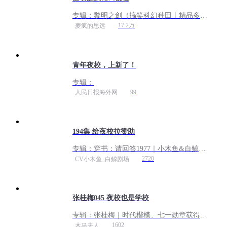
专辑：
黎明之剑（搞笑科幻种田丨精品多人
有声剧）丨VIP免费
17.2万
麦疯的思远
青年夜校，上新了！
专辑：
99
人民日报海外网
194集 给夜校拉赞助
专辑：
穿书：请回答1977｜小木鱼&白鲸剧
场｜种田年代 ｜重生致富
2720
CV小木鱼_白鲸剧场
张桂梅045 夜校也是学校
专辑：
张桂梅｜时代楷模、七一勋章获得者
张校长的人生传记｜至交好友14年跟拍采
1602
木马夫人