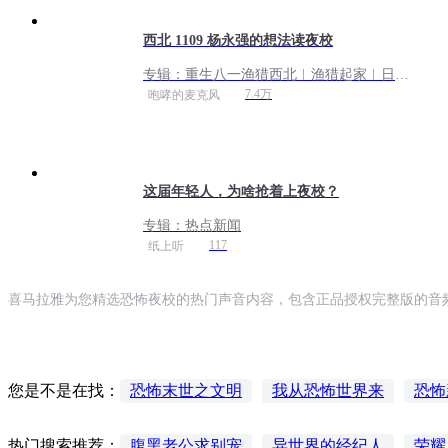
西北 1109 杨永强的想法读夜校
专辑：
重生八一渔猎西北︱渔猎起家︱日常
＆重生爽文︱起点爆品︱多人有声剧
7.4万
咆哮的麦克风
这届年轻人，为啥抢着上夜校？
专辑：
热点新闻
117
纸上听
喜马拉雅为您精选恐怖夜校的热门声音内容，包含正品授权完整版的音频
恐怖末世之文明
我从恐怖世界来
恐怖
您是不是在找：
最强恐怖系统
灵异夜语之恐怖歌声
恐
腹黑老公求别宠
异世界的经纪人
荣耀
热门搜索推荐：