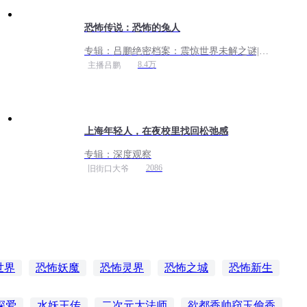
恐怖传说：恐怖的兔人
专辑：
吕鹏绝密档案：震惊世界未解之谜|大
案纪实2021
8.4万
主播吕鹏
上海年轻人，在夜校里找回松弛感
专辑：
深度观察
2086
旧街口大爷
世界
恐怖妖魔
恐怖灵界
恐怖之城
恐怖新生
恐怖空间
恐怖之主
恐怖无间
深爱
水妖王传
二次元大法师
欲都香帅窃玉偷香