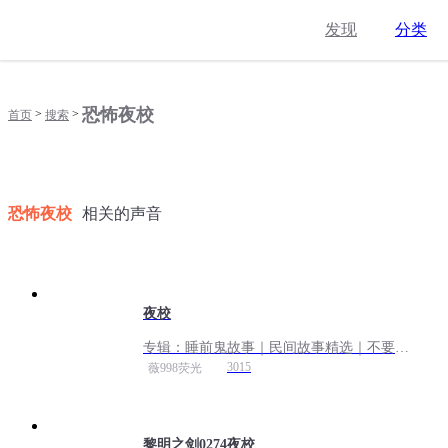
发现
分类
恐怖夜校
>
>
首页
搜索
恐怖夜校
相关的声音
夜校
专辑：
睡前鬼故事｜民间故事精选｜不要和
鬼怪讲道理
3015
薇998荧光
黎明之剑0274夜校