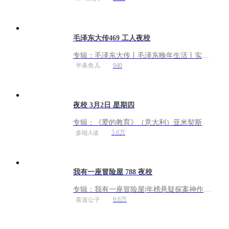
访，生命轨迹真实披露
毛泽东大传469 工人夜校
专辑：
毛泽东大传丨毛泽东晚年生活丨实录
毛泽东：1893到1976｜建党解放战争建国抗
940
半条鱼儿
美援朝文革
夜校 3月2日 星期四
专辑：
《爱的教育》（意大利）亚米契斯
5.6万
多啦A读
我有一座冒险屋 788 夜校
专辑：
我有一座冒险屋|年榜悬疑探案神作|
多人剧
9.6万
喜道公子