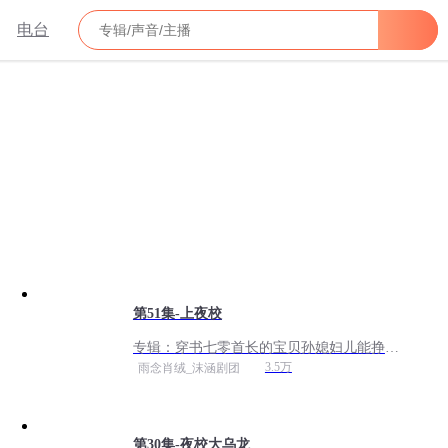
电台
第51集-上夜校
专辑：
穿书七零首长的宝贝孙媳妇儿能挣钱
| 年代种田| 系统 |爆笑爽文 |VIP免费
3.5万
雨念肖绒_沫涵剧团
第30集-夜校大乌龙