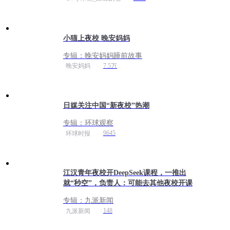
小猫上夜校 晚安妈妈
专辑：
晚安妈妈睡前故事
7.5万
晚安妈妈
日媒关注中国“新夜校”热潮
专辑：
环球观察
9645
环球时报
江汉青年夜校开DeepSeek课程，一推出
就“秒空”，负责人：可能去其他夜校开课
专辑：
九派新闻
148
九派新闻