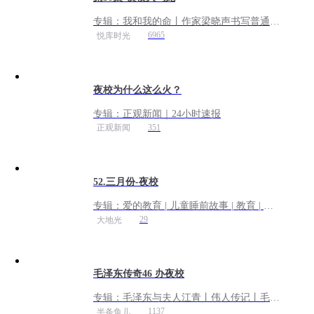
专辑：
我和我的命丨作家梁晓声书写普通人
的奋斗史
6965
悦库时光
夜校为什么这么火？
专辑：
正观新闻｜24小时速报
351
正观新闻
52.三月份-夜校
专辑：
爱的教育 | 儿童睡前故事 | 教育 | 成
长 | 文学 | 名著 | 知识 | 提升 | 积累
29
大地光
毛泽东传奇46 办夜校
专辑：
毛泽东与夫人江青丨伟人传记丨毛泽
东晚年生活
1137
半条鱼儿