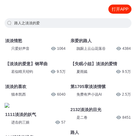
打开APP
路人之淡淡的爱
淡淡情愁
亲爱的路人
只爱好声音
1064
踟蹰上云山花落谷
4384
【淡淡的爱意】钢琴曲
【失眠小姐】淡淡的爱情
若似晴天绍钧
9.5万
夏雨嫣
9.5万
淡淡的喜欢
第1705章淡淡情愫
猫本凯西
6040
免费有声小说AI
2.5万
1111淡淡的妖气
2132淡淡的目光