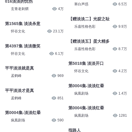
进击的三娘
57
是二卷
8451
016淡淡的忧伤
路人
玄青老刺猬
4万
寒白声惑
6.5万
第1565集 淡淡杀意
【赠淡淡二】光腚之耻
怀谷文化
23.1万
乐嘉性格色彩
9.9万
第4397集 淡淡微笑
【赠淡淡五】蛋大精多
怀谷文化
6.1万
乐嘉性格色彩
8.7万
平平淡淡就是真
第5018集 淡淡开口
孟鹤峰
969
怀谷文化
4.2万
平平淡淡才是真
第0004集-淡淡红晕