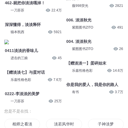
孟鹤峰
851
疯凰剧场
1.4万
第0004集-淡淡红晕
第0004集-淡淡红晕
疯凰剧场
590
疯凰剧场
1281
462-就把你淡淡嘎掉！
指路人
一刀苏苏
22.4万
薇998荧光
2821
深深懂得，淡淡释怀
006. 淡淡秋光
猫本凯西
5921
紫图图书ZITO
491
0411淡淡的香味儿
004. 淡淡秋光
进击的三娘
45
紫图图书ZITO
26
【赠淡淡七】与蛋对话
【赠淡淡一】蛋碎始末