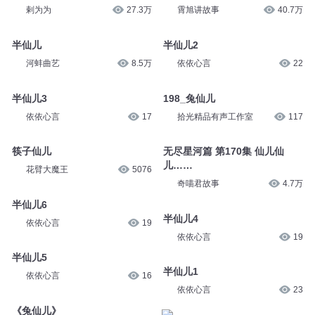
剌为为
27.3万
霄旭讲故事
40.7万
半仙儿
半仙儿2
河蚌曲艺
8.5万
依依心言
22
半仙儿3
198_兔仙儿
依依心言
17
拾光精品有声工作室
117
筷子仙儿
无尽星河篇 第170集 仙儿仙
儿……
花臂大魔王
5076
奇喵君故事
4.7万
半仙儿6
半仙儿4
依依心言
19
依依心言
19
半仙儿5
半仙儿1
依依心言
16
依依心言
23
《兔仙儿》