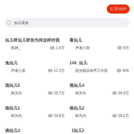
打开APP
仙儿淡淡
仙儿呀仙儿呀你为何这样对我
看仙儿
凯神_
1.4万
声者八壹
9万
兔仙儿
149_仙儿
声者八壹
11.3万
拾光精品有声工作室
606
诡仙儿5
诡仙儿4
剌为为
25.7万
剌为为
26.3万
诡仙儿1
诡仙儿2
剌为为
29.8万
剌为为
28.2万
诡仙儿3
《仙儿》