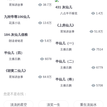
霄旭讲故事
38.7万
431 灰仙儿
八点半不睡觉
1.4万
九转帝尊106仙儿
花溪小说
13.6万
《上房仙儿》
霄旭讲故事
51.8万
184-灰仙儿借粮
朗读者铭君
5.8万
半仙儿（一）
主播吕鹏
7514
半仙儿（四）
主播吕鹏
6078
半仙儿（二）
主播吕鹏
6779
《胡黄二仙儿》
霄旭讲故事
64.9万
半仙儿（终）
主播吕鹏
5708
您是不是在找：
淡淡的星空
淡笑一生
重生淡如水