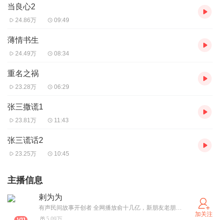
当良心2
24.86万
09:49
薄情书生
24.49万
08:34
重名之祸
23.28万
06:29
张三撒谎1
23.81万
11:43
张三谎话2
23.25万
10:45
主播信息
剌为为
有声民间故事开创者 全网播放俞十几亿，新朋友老朋友谢谢您的捧场
加关注
5.09万