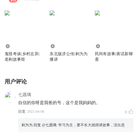
629.25万
7.92万
233.72万
鬼怪奇谈|乡村志异|
东北版济公传|剌为为
民间有故事|夜话新聊
老剌故事馆
播讲
斋
用户评论
七愿璃
自信的你呀是我爸的号，这个是我妈妈的。
回复
2022-04-06
0
剌为为
回复 @
七愿璃
:
学习为主，要不长大就得讲故事，没出息