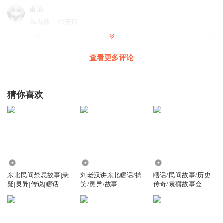
重治
為為爺，你安康
回复
2023-10-12
0
查看更多评论
剌为为
回复 @
重治
:
重爷吉祥
1660224wzmf
猜你喜欢
这个符合伦理！牛生麒麟，猪生象！
回复
2021-10-09
4
听友407460914
回复 @
1660224wzmf
:
怪不得我还以为我想错了呐，
我听见这个外貌第一时间就感觉是麒麟
21.70万
262.70万
67.67万
东北民间禁忌故事|悬
刘老汉讲东北瞎话/搞
瞎话/民间故事/历史
袁慶炜
疑|灵异|传说|瞎话
笑/灵异/故事
传奇/袁礴故事会
就是吃你点饺子馅，至于用铁锹拍吗？再说还是老鼠精化人
形，你拍它比杀人后果都严重！
回复
2022-01-17
2