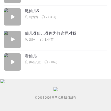
听友185835624
诡仙儿3
每次开头那个音乐是啥？
剌为为
27.38万
回复
2021-07-02
2
于朦胧911
回复 @
听友185835624
:
恭喜你发财
仙儿呀仙儿呀你为何这样对我
凯神_
1.44万
Aim蓝
看仙儿
回复
2023-08-23
2
声者八壹
9.06万
过眼云烟198828
🌻
回复
2021-05-23
1
© 2014-
2026
喜马拉雅 版权所有