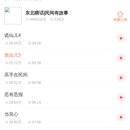
东北瞎话|民间有故事
4900.02万
3.66万
免费订阅
诡仙儿4
26.34万
09:56
诡仙儿5
25.71万
09:28
高手在民间
26.51万
08:58
恶有恶报
25.54万
06:14
当良心
24.92万
07:56