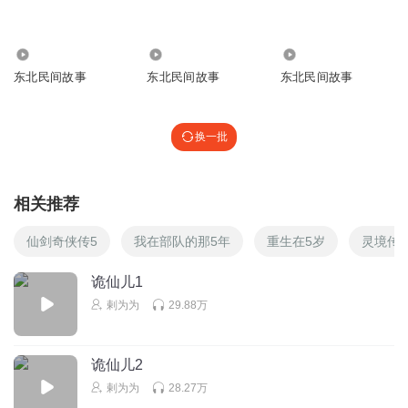
剌为为
回复 @
袁慶炜
:
哈哈
1.59万
198.38万
1676.27万
东北民间故事
东北民间故事
东北民间故事
七愿璃
恭喜你发财，恭喜你惊彩！！！
回复
2022-04-06
换一批
1
剌为为
回复 @
七愿璃
:
别耽误学习哈，要不长大只能讲故事啊
相关推荐
竟然有人与朕同名
仙剑奇侠传5
我在部队的那5年
重生在5岁
灵境传
所以本来就是偷人家东西被人打了错的本来就是老鼠精，它
还有理了
诡仙儿1
回复
2021-10-14
3
剌为为
29.88万
暴力野萝莉98
诡仙儿2
这个小故事好像一个小说
剌为为
28.27万
回复
2021-09-28
3