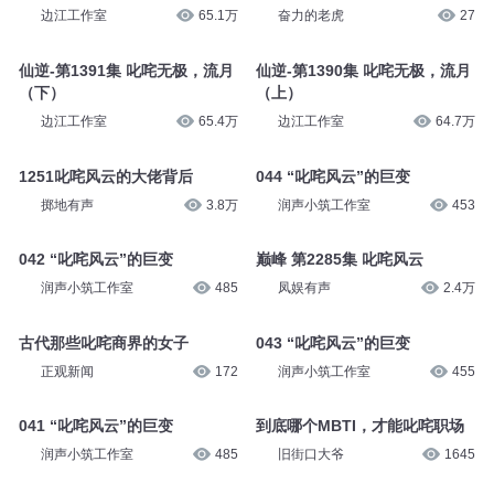
边江工作室
65.1万
奋力的老虎
27
仙逆-第1391集 叱咤无极，流月
仙逆-第1390集 叱咤无极，流月
（下）
（上）
边江工作室
65.4万
边江工作室
64.7万
1251叱咤风云的大佬背后
044 “叱咤风云”的巨变
掷地有声
3.8万
润声小筑工作室
453
042 “叱咤风云”的巨变
巅峰 第2285集 叱咤风云
润声小筑工作室
485
凤娱有声
2.4万
古代那些叱咤商界的女子
043 “叱咤风云”的巨变
正观新闻
172
润声小筑工作室
455
041 “叱咤风云”的巨变
到底哪个MBTI，才能叱咤职场
润声小筑工作室
485
旧街口大爷
1645