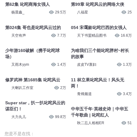
第62集 叱咤商海女强人
第99章 叱咤风云的网络大侠
杨晨鑫_
29.5万
八福星
25
第024集 哥也是叱咤风云过的
054 宋霭龄叱咤巴西的女强人
天空有声
7.7万
天下书盟精品图书
16.6万
少年游160破解（携手叱咤球
为啥我们三个能叱咤胖村~村长
场）
的故事
又雨木yym
1.4万
皮皮TV寡妇
1.3万
修罗武神 第1685集 叱咤风云
11 林立果叱咤风云！风头无
两！
大喇叭工作室
2万
青烽频道
3.4万
Super star，扒一扒叱咤风云的
谋臣们！
中华五千年·英雄史诗｜中华五
千年歌曲 | 叱咤红人
大力丸儿
99.8万
秋二忘人相相ER
51
您是不是在找：