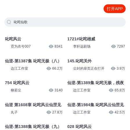
打开APP
叱咤仙歌
叱咤风云
1721#叱咤雄威
霓为衣兮007
8341
李轩远剧场
7297
仙逆-第1387集 叱咤无极（八）
145.叱咤关外
边江工作室
66.2万
尘封的扉页正在打开
3.9万
754 叱咤风云
仙逆-第1389集 叱咤无极，残夜
柳若尘
3140
边江工作室
65.8万
仙逆 第1608章 叱咤风云仙罡见
仙逆-第1984集 叱咤风云仙罡见
丸子
27.8万
边江工作室
42.5万
仙逆-第1388集 叱咤无极（九）
028 叱咤风云