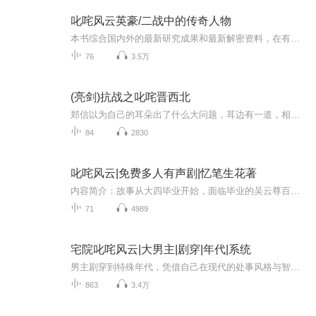
叱咤风云英豪/二战中的传奇人物
本书综合国内外的最新研究成果和最新解密资料，在有关专家和部门的指导下，以第二次世界大战的历史进程为线索，贯穿了大战的主要历史时期、主要战场战役和主要军政人物，全景式展现了第二次世界大战的恢宏画卷。本套丛书主要包括五大部分：第一部分为“战...
76
3.5万
(亮剑)抗战之叱咤晋西北
郑信以为自己的耳朵出了什么大问题，耳边有一道，相当愤慨的声音不断的吵着他不得安眠。“团长，你得凭良心说话，刚才鬼子攻过来的时候，那是你喊得最响的！”“柱子，把那把重机枪干掉！”“柱子，把那个扔炸弹的桶给我炸了！”
84
2830
叱咤风云|免费多人有声剧|忆笔生花著
内容简介：故事从大四毕业开始，面临毕业的吴云尊百感交集，在最后的时候对学校十分不舍，伴随着毕业离歌吴云尊带着对未来的期待和憧憬即将步入社会，书中对人情世故有了很深的描写，这些难忘的回忆始终在他的脑海里徘徊作者：忆笔生花主播：暖暖吧啦 懒懒...
71
4989
宅院叱咤风云|大男主|剧穿|年代|系统
男主剧穿到特殊年代，凭借自己在现代的处事风格与智慧，带着自身系统，在物资匮乏的年代里结交了一群兴趣相投的朋友，在那个特殊的年代，人与人的交往依然逃不开捧高踩低，他恩怨情仇、爱憎分明，对以前伤害过欺负过他的人开展报复，并且努力打拼出一番新...
863
3.4万