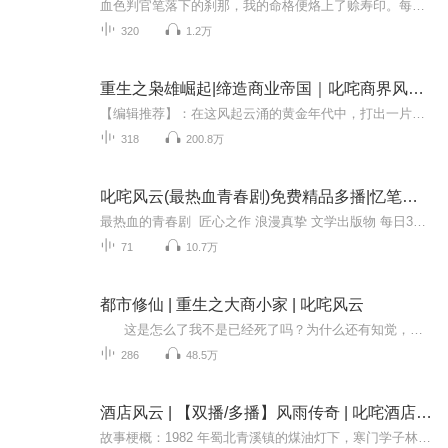
血色判官笔落下的刹那，我的命格便烙上了赊寿印。每次赊命都要押上全部魂魄作赌，在子夜与勾魂使对弈阴阳棋，用活人血浇灌孟婆亭的往生花。那些缠满符咒的密令总裹着尸油腥气，直到第七次拆开黄泉笺时，我摸到了棺材钉的锈味——原来阴司早在我生辰八字里...
320
1.2万
重生之枭雄崛起|缔造商业帝国｜叱咤商界风云爽文
【编辑推荐】：在这风起云涌的黄金年代中，打出一片自己的天下，创造一个属于自己的商业帝国！简介：【飞卢中文网独家签约作品】苏平南在20年后才明白自己不过是个遍体鳞伤的老混混，他在灯红酒绿的都市中苟延残喘的活着。卑微的如同街边流浪的老狗。老天...
318
200.8万
叱咤风云(最热血青春剧)免费精品多播|忆笔生花著
最热血的青春剧 匠心之作 浪漫真挚 文学出版物 每日3集更新，欢迎订阅分享五星好评 猫本凯西和她小伙伴们共同演播 内容简介 故事从大四毕业开始，面临毕业的吴云尊百感交集，在最后的时候对学校十分不舍，伴随着毕业离歌吴云尊带着对未来的期待和憧憬即...
71
10.7万
都市修仙 | 重生之大商小家 | 叱咤风云
这是怎么了我不是已经死了吗？为什么还有知觉，怎么还听到了妈妈和弟弟的声音，难道她重生了！ 重生福利一，空间，可是这是什么鬼空间，为什么书上写的人家的空间都是鸟语花香，空气清新，又是泉水又是木屋的，自己的什么都没有，就是一...
286
48.5万
酒店风云 | 【双播/多播】风雨传奇 | 叱咤酒店风云
故事梗概：1982 年蜀北青溪镇的煤油灯下，寒门学子林辰以笔为刃叩开高考大门，考入电子科技大学计算机系。谁曾想，这条看似通往科研殿堂的路，竟在毕业后拐向了全然陌生的酒店江湖 —— 从铂悦酒店实习程序员，到跨界当收银员，人生轨迹的陡转，让他一头扎...