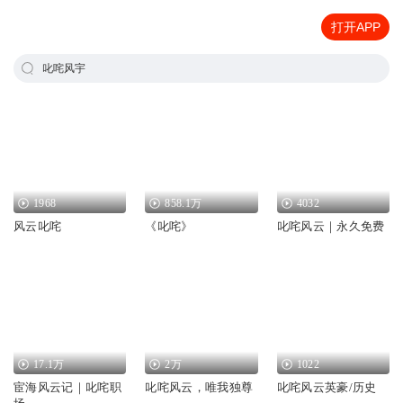
打开APP
叱咤风宇
1968
858.1万
4032
风云叱咤
《叱咤》
叱咤风云｜永久免费
17.1万
2万
1022
宦海风云记｜叱咤职
叱咤风云，唯我独尊
叱咤风云英豪/历史