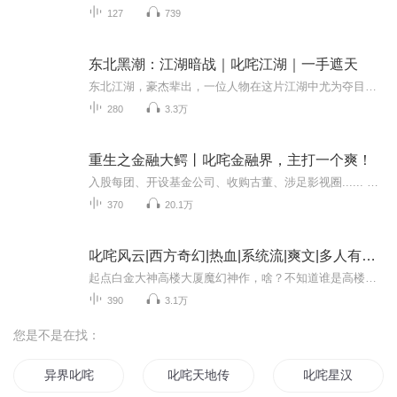
127
739
东北黑潮：江湖暗战｜叱咤江湖｜一手遮天
东北江湖，豪杰辈出，一位人物在这片江湖中尤为夺目。他于东北黑道多年摸爬滚打，凭借豪爽性格、过人胆识以及狠辣手段，构建起庞大势力，成为令人敬畏的一方大哥。其威名不仅源于武力，更因在江湖中积攒的威望与人脉。然而，一次与另一位江湖人物的意外冲...
280
3.3万
重生之金融大鳄丨叱咤金融界，主打一个爽！
入股每团、开设基金公司、收购古董、涉足影视圈...... 当历史重回2012年，陈枫知道自己的发财机会到了！ 投资、投资、投资，凭借重生者的优势，一步步走向世界首富。 关键字：重生、逆袭、金融、投资、爽文主播介绍： 慕溪园园喜马拉雅官方认证：广播剧月...
370
20.1万
叱咤风云|西方奇幻|热血|系统流|爽文|多人有声剧
起点白金大神高楼大厦魔幻神作，啥？不知道谁是高楼大厦？《太初》听过没，就是高楼大厦写滴！这本书是大神10年前60万订阅的神作！有声演播全网首发！！快来听！！剧情慢热，耐心听下去必有惊喜！！粉丝们第一周在首章点赞评论订阅，抽三张月卡！！日更10...
390
3.1万
您是不是在找：
异界叱咤
叱咤天地传
叱咤星汉