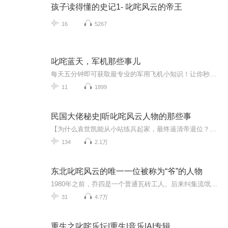
孩子读得懂的史记1- 叱咤风云的帝王
16
5267
叱咤蓝天，军机那些事儿
每天五分钟即可获取最专业的军用飞机小知识！让你秒变航空达人！新来的客官记得要点个关注订阅哟！
11
1899
民国大佬秘史|听叱咤风云人物的那些事
【为什么袁世凯能从小站练兵起家，最终逼清帝退位？】【为什么杨度一生四变，却被誉为"民国第一奇人"？】【北洋军阀混战11年，背后到底是什么逻辑？】《民国大佬秘史》不讲教科书式的年代数字，我们只讲人物、讲权谋、讲那些教科书不敢写的真相。✅ 袁世凯...
134
2.1万
东北叱咤风云的唯一一位被称为“爷”的人物
1980年之前，乔四是一个普通瓦砖工人。后来纠集流氓帮助政府和开发商用暴力处理拆迁。20世纪80年代初期，乔四开始承包了哈尔滨市内大量的拆迁工程，他发现政府的动迁、规划、基建等部门在城建中遇到不愿搬迁的"钉子户"十分头疼，乔四瞅准了这个"机遇"，招...
31
4.7万
重生之叱咤乐坛|重生|音乐|AI专辑