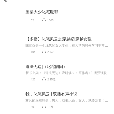
场
废柴大少叱咤魔都
52
1605
【多播】叱咤风云之穿越妃|穿越女强
陈冰仪是一个现代的女大学生，在大学的时候学习非常的好，并且有着过人的记忆能力。但是在毕业在广告公司工作了以后，因为太过优秀，总是被公司同事排挤，所以心情非常不好，而一次在公司的酒会上，大家故意把她灌多了，而在陈冰仪回家的路上不幸的出了车...
104
2352
道法无边|（叱咤阴阳）
新书上架：《道法无边》没听够？：原作者+主播强强联合《我玩凶宅的那些年》上线啦！限时免费！速速点击！喜马三老 悬疑界的黄金铁三角传说中的方片K：关注老k不迷路 老k带你去盗墓【不仅盗墓/要啥啥都有】老枪来了：雕虫小技竟敢班门弄斧，大威天龙！！...
428
2.15亿
我，叱咤风云 | 双播有声小说
林凡的座右铭是：男人，就要玩命；女人，就要宠着！谁说命运不能改变？热血少年横空出世，金麟岂是池中物，天生我材必化龙！由羽音文化、北极星剧社共同制作的都市热血有声小说《我，叱咤风云》，作者：云淡风轻，演播：欧文老先生、梅大盟
809
13万