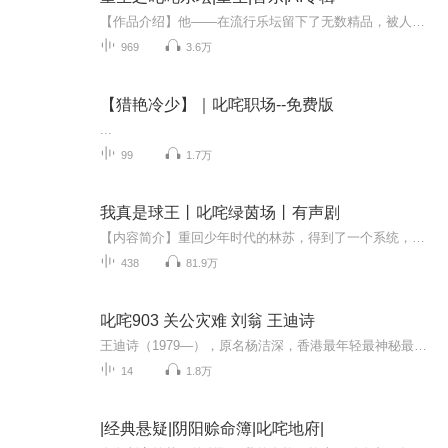
【作品介绍】他——在流行乐坛留下了无数精品，被人们永久的传唱！他——在古典乐坛被公认为两百年来最伟大的古典吉他演奏家！他——在声誉如日中天的时候突然离奇的消失，成为乐坛不解之谜！他——名叫叶梓！他——是一个重生者......【作者介绍】高音上...
969
3.6万
【猎艳冷少】｜叱咤职场--免费版
...
99
1.7万
我真是球王丨叱咤绿茵场丨有声剧
【内容简介】重回少年时代的林苏，得到了一个系统，走上曾经梦想已久的绿茵场，角逐球王的称号！【作者/主播】作者：余清 主播：仙儿浪【购买须知】1、本作品为付费有声书，前44集为免费试听，购买成功后，即可收听，可下载重复收听。2、版权归原作者所有...
438
81.9万
叱咤903 关公灾难 刘翁 王迪诗
王迪诗（1979—），原名杨洁深，香港最年轻最神秘最具话题性的专栏作家，跨媒体创作人，中西背景下成长的女轻女性，独立、追求高品质生活的新女性代言人，年轻一代的偶像。王迪诗毕业于香港中文大学新闻系。在多份香港报章杂志撰写专栏和商业电台主持节目...
14
1.8万
|经典悬疑|阴阳赊命簿|叱咤地府|