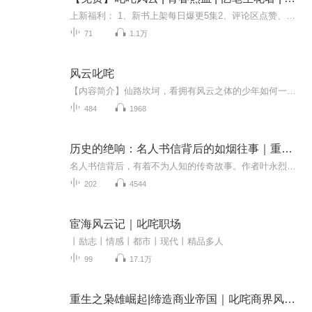
上新福利： 1、新书上架每日爆更5集2、评论区点赞、转发，凭完播截图可参与抽取VIP月卡 内容简介 故事从大四毕业开始，面临毕业的吴云尊百感交集，在最后的时候对学校十分不舍，伴随着毕业离歌吴云尊带着对未来的期待和憧憬即将步入社会，书中对人情世...
71
1.1万
风云叱咤
【内容简介】仙路坎坷，看拥有风云之体的少年如何一路傲世，卷动风云，叱咤在天地之间！东荒仙门，西原兽妖，南海魔族，极北洪荒……神秘恐怖的三界府邸，震古烁今的上古洞府，一切尽在风云叱咤。风卷天，云破空，风起云涌，震破苍穹！不一样的修炼之路…...
484
1968
历史的绝响：名人书信背后的如烟往事｜重现叱咤风云的政坛人物、艺术家、科学大家等的历史命运
名人书信背后，有着不为人知的传奇故事。作者叶永烈以自己交往、采访中的第一手名人书信为媒介，讲述这些书信的来龙去脉，以及背后不为人知的故事，每一个故事也都是一篇人物特写，揭示了大时代背景下个人的悲欢命运，重现了隐藏在书信里的时代风云，不仅...
202
4544
宦海风云记｜叱咤职场
丨励志丨情感丨都市丨现代丨精品多人
99
17.1万
重生之枭雄崛起|缔造商业帝国｜叱咤商界风云爽文