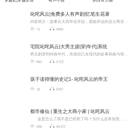
穿越妃|穿越女强
有声小说
的传奇人物
叱咤风云|免费多人有声剧|忆笔生花著
内容简介：故事从大四毕业开始，面临毕业的吴云尊百感交集，在最后的时候对学校十分不舍，伴随着毕业离歌吴云尊带着对未来的期待和憧憬即将步入社会，书中对人情世故有了很深的描写，这些难忘的回忆始终在他的脑海里徘徊作者：忆笔生花主播：暖暖吧啦 懒懒...
71
4989
宅院叱咤风云|大男主|剧穿|年代|系统
男主剧穿到特殊年代，凭借自己在现代的处事风格与智慧，带着自身系统，在物资匮乏的年代里结交了一群兴趣相投的朋友，在那个特殊的年代，人与人的交往依然逃不开捧高踩低，他恩怨情仇、爱憎分明，对以前伤害过欺负过他的人开展报复，并且努力打拼出一番新...
863
3.4万
孩子读得懂的史记1- 叱咤风云的帝王
16
5267
都市修仙 | 重生之大商小家 | 叱咤风云
这是怎么了我不是已经死了吗？为什么还有知觉，怎么还听到了妈妈和弟弟的声音，难道她重生了！ 重生福利一，空间，可是这是什么鬼空间，为什么书上写的人家的空间都是鸟语花香，空气清新，又是泉水又是木屋的，自己的什么都没有，就是一...
286
48.5万