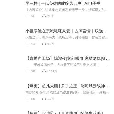
吴三桂 | 一代枭雄的叱咤风云史 | AI电子书
【内容简介】讲述集忠奸善恶智愚于一身，清军历史乱局中平西王吴三桂跌宕起伏的一生。 【作者介绍】 作者：周鹏飞 【主播介绍】 我是天下书盟小说的AI主播，更新稳定，为您播讲优质小说~欢迎关注留言
46
2417
小祖宗她在京城叱咤风云｜古风言情｜双强甜宠｜萌系统
大婚当日，毒杀亲夫；残疾王爷，身怀绝技，古装史密斯夫妇，开局即高能！ 天界灵兔，下凡历劫；神秘王爷，逆天改命双商在线二人组，在京城搅动风云！ 每日双更！喜欢请订阅点赞留言，不定期爆更哦！
416
6.2万
【喜播声工场】惊鸿变|玄幻嗜血|废材复仇|爽文|叱咤风云
穿越成病秧子，大杀天下终成王! 爽文必听！ 穿越之人，谁没个横行天下的心？叶惊鸿却穿成了病秧子，神医说他活不过20，他得罪谁了？身体里被埋了五道惊雷，敢修行，立马爆体而亡！修真大陆不让修行，这谁干的？三千年前落叶城大...
682
132.1万
【爆更】超凡大脑 | 杀手之王 | 叱咤风云战神 | 超感少年
内容简介 多年来残酷且高强度的训练，促使他有一身精湛的武艺。然而这个世界各方势力盛行，靠武艺生存下去变得困难，他的武艺跟不上别人强化了的脑袋和身体。在经过重重考验和磨炼后，他成功成为服用药丸的不二人选，却在服用之后发现这一切不过是个阴谋，...
583
1.9万
【免费】叱咤风云 | 青春热血 | 忆笔生花著 | 多人精品剧