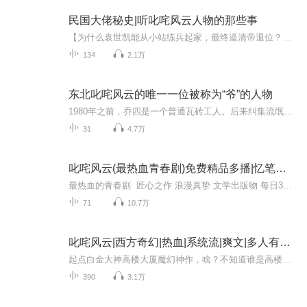
民国大佬秘史|听叱咤风云人物的那些事
【为什么袁世凯能从小站练兵起家，最终逼清帝退位？】【为什么杨度一生四变，却被誉为"民国第一奇人"？】【北洋军阀混战11年，背后到底是什么逻辑？】《民国大佬秘史》不讲教科书式的年代数字，我们只讲人物、讲权谋、讲那些教科书不敢写的真相。✅ 袁世凯...
134
2.1万
东北叱咤风云的唯一一位被称为“爷”的人物
1980年之前，乔四是一个普通瓦砖工人。后来纠集流氓帮助政府和开发商用暴力处理拆迁。20世纪80年代初期，乔四开始承包了哈尔滨市内大量的拆迁工程，他发现政府的动迁、规划、基建等部门在城建中遇到不愿搬迁的"钉子户"十分头疼，乔四瞅准了这个"机遇"，招...
31
4.7万
叱咤风云(最热血青春剧)免费精品多播|忆笔生花著
最热血的青春剧 匠心之作 浪漫真挚 文学出版物 每日3集更新，欢迎订阅分享五星好评 猫本凯西和她小伙伴们共同演播 内容简介 故事从大四毕业开始，面临毕业的吴云尊百感交集，在最后的时候对学校十分不舍，伴随着毕业离歌吴云尊带着对未来的期待和憧憬即...
71
10.7万
叱咤风云|西方奇幻|热血|系统流|爽文|多人有声剧
起点白金大神高楼大厦魔幻神作，啥？不知道谁是高楼大厦？《太初》听过没，就是高楼大厦写滴！这本书是大神10年前60万订阅的神作！有声演播全网首发！！快来听！！剧情慢热，耐心听下去必有惊喜！！粉丝们第一周在首章点赞评论订阅，抽三张月卡！！日更10...
390
3.1万