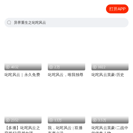
打开APP
异界重生之叱咤风云
4032
2万
1022
叱咤风云｜永久免费
叱咤风云，唯我独尊
叱咤风云英豪/历史
2352
13万
3.5万
【多播】叱咤风云之
我，叱咤风云 | 双播
叱咤风云英豪/二战中