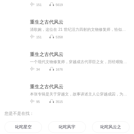
151
5619
重生之古代风云
清歌婉，这位在 21 世纪活力四射的文物修复师，恰似一只灵动的飞鸟，一头扎进了古代文化那片浩渺无垠的苍穹，尽情遨游，沉醉其中，难以自拔。她整日与古老的文物相伴，指尖轻触那些历经岁月洗礼的物件，仿佛能听见历史的低语，对每一段尘封的过往都满怀热...
151
5358
重生之古代风云
一个现代文物修复师，穿越成古代罪臣之女，历经艰险，不惧生死，为父昭雪沉冤的故事。
34
1676
重生之古代风云
本张专辑是关于穿越文，故事讲述主人公穿越成囚，为报灭门之仇，和男主历经艰难险阻，始终不离不弃，终得圆满，结为夫妻，并被百姓称之为"狭义夫妻"!
95
3515
您是不是在找：
叱咤星空
叱咤风宇
叱咤风云之异世界