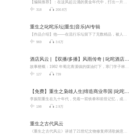
【编辑推荐】：在这风起云涌的黄金年代中，打出一片自己的天下，创造一个属于自己的商业帝国！简介：【飞卢中文网独家签约作品】苏平南在20年后才明白自己不过是个遍体鳞伤的老混混，他在灯红酒绿的都市中苟延残喘的活着。卑微的如同街边流浪的老狗。老天...
318
200.8万
重生之叱咤乐坛|重生|音乐|AI专辑
【作品介绍】他——在流行乐坛留下了无数精品，被人们永久的传唱！他——在古典乐坛被公认为两百年来最伟大的古典吉他演奏家！他——在声誉如日中天的时候突然离奇的消失，成为乐坛不解之谜！他——名叫叶梓！他——是一个重生者......【作者介绍】高音上...
969
3.6万
酒店风云 | 【双播/多播】风雨传奇 | 叱咤酒店风云
故事梗概：1982 年蜀北青溪镇的煤油灯下，寒门学子林辰以笔为刃叩开高考大门，考入电子科技大学计算机系。谁曾想，这条看似通往科研殿堂的路，竟在毕业后拐向了全然陌生的酒店江湖 —— 从铂悦酒店实习程序员，到跨界当收银员，人生轨迹的陡转，让他一头扎...
127
739
【免费】重生之枭雄人生|缔造商业帝国 |叱咤商界风云|AI多播
李振阳重生在九十年代，凭着一双铁拳和前世记忆，成为枭雄大哥，把各路恶霸打趴，收治全部恶势力，赚过百亿家财，让女儿的病完全治愈，让妻子过上幸福人生。
198
2.9万
重生之古代风云
《重生之古代风云》讲述了21世纪文物修复师清歌婉意外魂穿成罪臣之女苏妙龄，凭借神秘空间的助力，携手景行川等盟友，历经重重危机，揭露奸佞阴谋、挫败神秘组织与外族勾结的叛国计划，最终沉冤得雪、守护家国安宁，并开启江湖新征程的传奇故事。