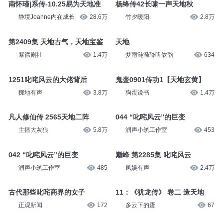
南怀瑾|系传-10.25易为天地准
杨绛传42长啸一声天地秋
静境Joanne内在成长
28.6万
竹夕暖阳
2.8万
第2409集 天地古气，天地宝鉴
天地
紫襟剧社
1.4万
梦雨涟漪聆听歆韵
634
1251叱咤风云的大佬背后
鬼壶0901传功1【天地玄黄】
掷地有声
3.8万
狗蛋说书
1.4万
凡人修仙传 2565天地二阵
044 “叱咤风云”的巨变
主播大灰狼
5.8万
润声小筑工作室
453
042 “叱咤风云”的巨变
巅峰 第2285集 叱咤风云
润声小筑工作室
485
凤娱有声
2.4万
古代那些叱咤商界的女子
11：《犹龙传》 卷二 造天地
正观新闻
172
多云下的蛋
67