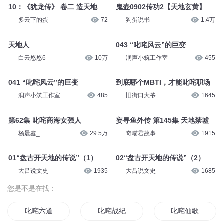
10：《犹龙传》 卷二 造天地
鬼壶0902传功2【天地玄黄】
多云下的蛋
72
狗蛋说书
1.4万
天地人
043 “叱咤风云”的巨变
白云悠悠6
10万
润声小筑工作室
455
041 “叱咤风云”的巨变
到底哪个MBTI，才能叱咤职场
润声小筑工作室
485
旧街口大爷
1645
第62集 叱咤商海女强人
妄寻鱼外传 第145集 天地禁墟
杨晨鑫_
29.5万
奇喵君故事
1915
01“盘古开天地的传说”（1）
02“盘古开天地的传说”（2）
大吕说文史
1935
大吕说文史
1685
您是不是在找：
叱咤六道
叱咤战纪
叱咤仙歌