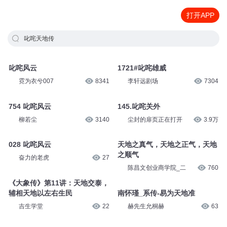
打开APP
叱咤天地传
叱咤风云
1721#叱咤雄威
霓为衣兮007
8341
李轩远剧场
7304
754 叱咤风云
145.叱咤关外
柳若尘
3140
尘封的扉页正在打开
3.9万
028 叱咤风云
天地之真气，天地之正气，天地
之顺气
奋力的老虎
27
陈昌文创业商学院_二
760
《大象传》第11讲：天地交泰，
辅相天地以左右生民
南怀瑾_系传-易为天地准
吉生学堂
22
赫先生允桐赫
63