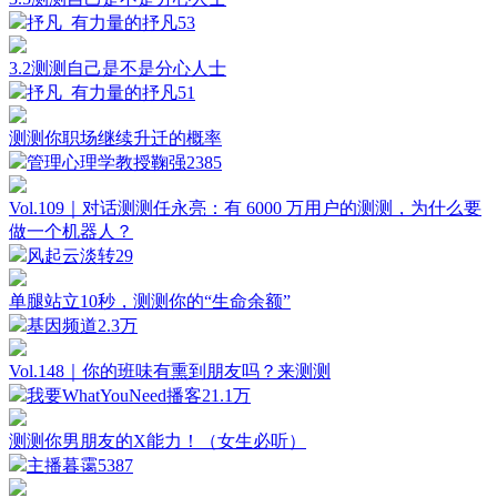
抒凡_有力量的抒凡
53
3.2测测自己是不是分心人士
抒凡_有力量的抒凡
51
测测你职场继续升迁的概率
管理心理学教授鞠强
2385
Vol.109｜对话测测任永亮：有 6000 万用户的测测，为什么要
做一个机器人？
风起云淡转
29
单腿站立10秒，测测你的“生命余额”
基因频道
2.3万
Vol.148｜你的班味有熏到朋友吗？来测测
我要WhatYouNeed播客
21.1万
测测你男朋友的X能力！（女生必听）
主播暮霭
5387