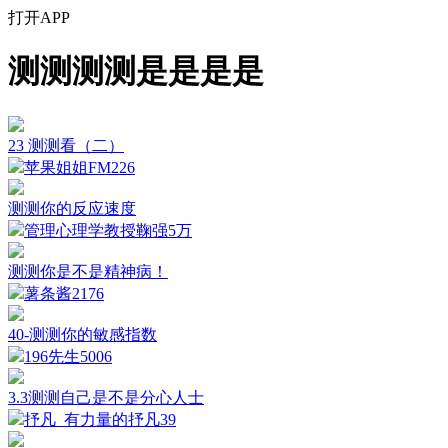
打开APP
测测测测是是是是
23 测测看（二）
苹果姐姐FM
226
测测你的反应速度
管理心理学教授鞠强
5万
测测你是不是精神病！
薯条酱
2176
40-测测你的敏感指数
196先生
5006
3.3测测自己是不是分心人士
抒凡_有力量的抒凡
39