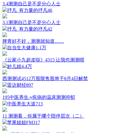
3.4测测自己是不是分心人士
抒凡_有力量的抒凡
46
3.1测测自己是不是分心人士
抒凡_有力量的抒凡
42
脾胃好不好，测测就知道……
自当生大健康
1.1万
《云家小九超皮哒》4315 让我也测测呗
妙儿姐
4.4万
西测测试4512万股限售股将于8月4日解禁
雷达财经
897
195中医养生-y疾病的温床测测抑郁
中医养生大道
713
11 测测看，你属于哪个陪伴层次（二）
苹果姐姐FM
317