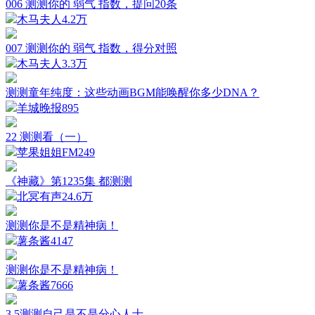
006 测测你的 弱气 指数，提问20条
木马夫人
4.2万
007 测测你的 弱气 指数，得分对照
木马夫人
3.3万
测测童年纯度：这些动画BGM能唤醒你多少DNA？
羊城晚报
895
22 测测看（一）
苹果姐姐FM
249
《神藏》第1235集 都测测
北冥有声
24.6万
测测你是不是精神病！
薯条酱
4147
测测你是不是精神病！
薯条酱
7666
3.5测测自己是不是分心人士