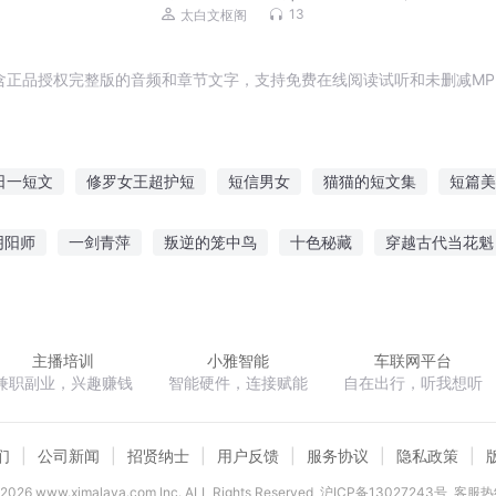
曼、方北辰、于涛等）
13
太白文枢阁
含正品授权完整版的音频和章节文字，支持免费在线阅读试听和未删减MP
日一短文
修罗女王超护短
短信男女
猫猫的短文集
短篇美
语短评书
余生很短爱你天长
短文诗集
只是短暂一年
短时
阴阳师
一剑青萍
叛逆的笼中鸟
十色秘藏
穿越古代当花魁
的家长里短
都市灵缘
芷若传之落芷为书
龙珠之最强武者
百炼龙成尊
主播培训
小雅智能
车联网平台
兼职副业，兴趣赚钱
智能硬件，连接赋能
自在出行，听我想听
们
公司新闻
招贤纳士
用户反馈
服务协议
隐私政策
2026
www.ximalaya.com lnc. ALL Rights Reserved
沪ICP备13027243号
客服热线