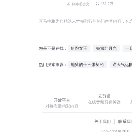
152.2万
婷婷唱古文
喜马拉雅为您精选末世短歌行的热门声音内容，包
短跑女王
短篇红月光
一
您是不是在找：
心长焰短
我的短裙
飞剑
地狱的十三张契约
逆天气运
热门搜索推荐：
时光很暖不短不长
古代农家
完胜契约
海贼挖宝时代
云剪辑
开放平台
在线音频剪辑神器
对接海量精彩内容
关于我们
联系我
Copyright © 2012-