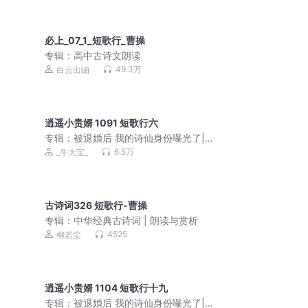
必上_07_1_短歌行_曹操
专辑：
高中古诗文朗读
49.3万
白云出岫
逍遥小贵婿 1091 短歌行六
专辑：
被退婚后 我的诗仙身份曝光了|逍
遥小贵婿|穿越架空逆袭
6.5万
_牛大宝_
古诗词326 短歌行-曹操
专辑：
中华经典古诗词 | 朗读与赏析
4525
柳若尘
逍遥小贵婿 1104 短歌行十九
专辑：
被退婚后 我的诗仙身份曝光了|逍