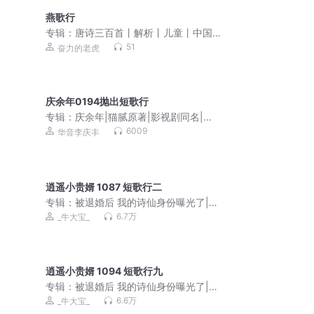
燕歌行
专辑：
唐诗三百首丨解析丨儿童丨中国
古诗
51
奋力的老虎
庆余年0194抛出短歌行
专辑：
庆余年|猫腻原著|影视剧同名|张
若昀、陈道明|李庆丰文化评书
6009
华音李庆丰
逍遥小贵婿 1087 短歌行二
专辑：
被退婚后 我的诗仙身份曝光了|逍
遥小贵婿|穿越架空逆袭
6.7万
_牛大宝_
逍遥小贵婿 1094 短歌行九
专辑：
被退婚后 我的诗仙身份曝光了|逍
遥小贵婿|穿越架空逆袭
6.6万
_牛大宝_