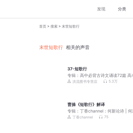
发现
分类
>
>
首页
搜索
末世短歌行
末世短歌行
相关的声音
37-短歌行
专辑：
高中必背古诗文诵读72篇 高
文文言文背诵
5.3万
洪流图书专营店
曹操《短歌行》解译
专辑：
丁香channel：何新论诗 | 何
75
丁香channel