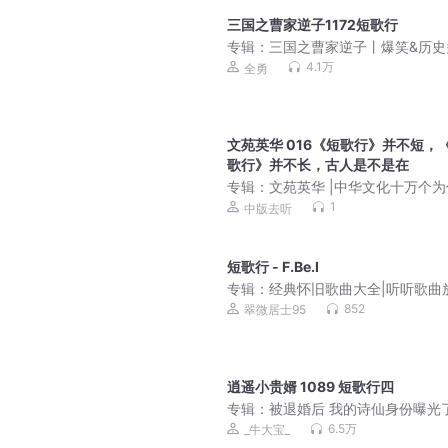
三国之曹家逆子1172短歌行
专辑：
三国之曹家逆子丨爆笑&历史
有声剧亿万点击神作丨VIP免费
4.1万
全勇
文苑英华 016《短歌行》并不短，
歌行》并不长，古人是不是在
专辑：
文苑英华 |中华文化十万个
文学国学唐诗宋词
1
中版去听
短歌行 - F.Be.I
专辑：
经典怀旧歌曲大全|听听歌曲
一下吧
852
翠微居士95
逍遥小贵婿 1089 短歌行四
专辑：
被退婚后 我的诗仙身份曝光
遥小贵婿|穿越架空逆袭
6.5万
_牛大宝_