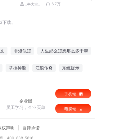
遥小贵婿|穿越架空逆袭
6.7万
_牛大宝_
3下载。
文
非短似短
人生那么短想那么多干嘛
心感
三个短篇
护短老师
掌控神源
江浪传奇
系统提示
手机端
企业版
员工学习，企业买单
电脑端
版权声明
自律承诺
：400-838-5616