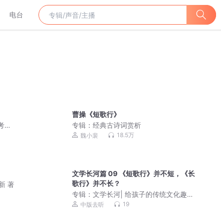
电台
曹操《短歌行》
考语
专辑：
经典古诗词赏析
18.5万
魏小裴
文学长河篇 09 《短歌行》并不短，《长
歌行》并不长？
新 著
专辑：
文学长河| 给孩子的传统文化趣味
问答 语文文学常识
19
中版去听