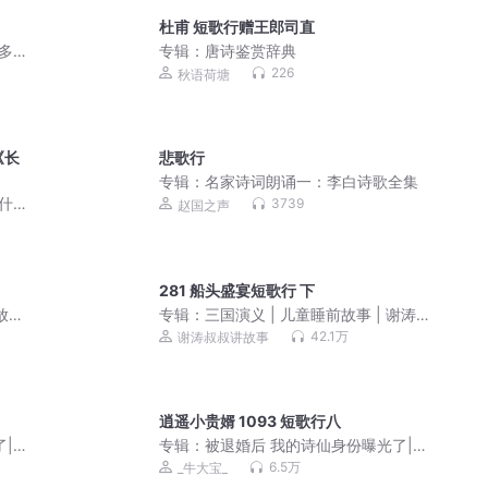
杜甫 短歌行赠王郎司直
多人
专辑：
唐诗鉴赏辞典
226
秋语荷塘
《长
悲歌行
专辑：
名家诗词朗诵一：李白诗歌全集
为什么
3739
赵国之声
281 船头盛宴短歌行 下
放松
专辑：
三国演义 | 儿童睡前故事 | 谢涛叔
叔演播
42.1万
谢涛叔叔讲故事
逍遥小贵婿 1093 短歌行八
了|逍
专辑：
被退婚后 我的诗仙身份曝光了|逍
遥小贵婿|穿越架空逆袭
6.5万
_牛大宝_