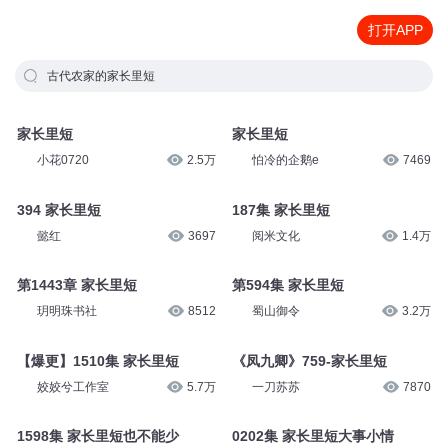
打开APP
古代农家的家长里短
家长里短
家长里短
小花0720
2.5万
怕冷的企鹅e
7469
394 家长里短
187集 家长里短
懿红
3697
阅米文化
1.4万
第1443章 家长里短
第594集 家长里短
玥明珠书社
8512
蜀山御令
3.2万
【爆更】1510集 家长里短
《凤九卿》759-家长里短
姣姣兮工作室
5.7万
一刀苏苏
7870
1598集 家长里短也不能少
0202集 家长里短大事小情