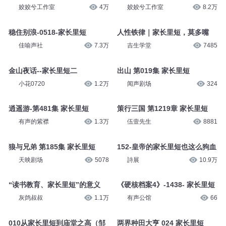
姣姣兮工作室
4万
姣姣兮工作室
8.2万
稳住别浪-0518-家长里短
人性铁律｜家长里短，莫多嘴
佳喻声社
7.3万
吉生学堂
7485
金山夜话--家长里短二
出山 第019集 家长里短
小花0720
1.2万
闻声剧场
324
逍遥游-第481集 家长里短
策行三国 第1219章 家长里短
有声的紫襟
1.3万
伍壹先生
8881
狼与兄弟 第185集 家长里短
152-皇帝的家长里短也这么狗血
天映剧场
5078
詩展
10.9万
“读书教育、家长里短”的意义
《硬核档案4》-1438- 家长里短
灰鸽叔叔
1.1万
有声公馆
66
010从家长里短到庙堂之高（邹
两界种田大亨 024 家长里短