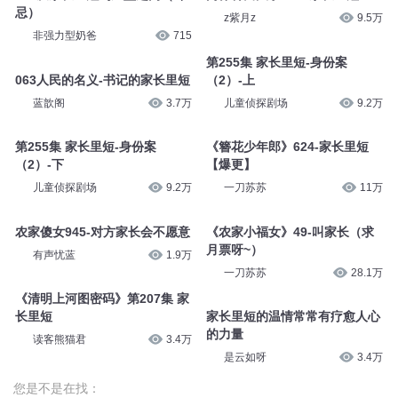
忌）
z紫月z
9.5万
非强力型奶爸
715
第255集 家长里短-身份案
063人民的名义-书记的家长里短
（2）-上
蓝歆阁
3.7万
儿童侦探剧场
9.2万
第255集 家长里短-身份案
《簪花少年郎》624-家长里短
（2）-下
【爆更】
儿童侦探剧场
9.2万
一刀苏苏
11万
农家傻女945-对方家长会不愿意
《农家小福女》49-叫家长（求
月票呀~）
有声忧蓝
1.9万
一刀苏苏
28.1万
《清明上河图密码》第207集 家
长里短
家长里短的温情常常有疗愈人心
的力量
读客熊猫君
3.4万
是云如呀
3.4万
您是不是在找：