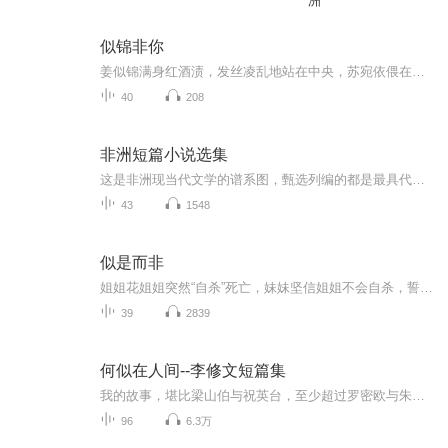
洲
似锦非你
姜似锦满身红酒渍，发丝凌乱地站在中央，苏宛依偎在傅景深怀里，笑得得意。“没钱还敢装腔作势，不如跪下来求我？” 苏宛挑眉挑衅。傅景深冷笑：“跟我作对，就得认栽。”话音未落，“轰” 的一声，纯铜大门被踹开。谢霄率黑衣保镖涌入，一脚踩住试图揩油...
40
208
非洲短篇小说选集
这是非洲现当代文学的谱系图，甄选列编的都是最具代表性的文学作品，并由此呈现非洲历史的凝聚与离散。它的作者们，从钦努阿·阿契贝、阿卜杜勒—拉扎克·古尔纳、纳丁·戈迪默、本·奥克瑞，到恩古吉·瓦·提安哥、米亚·科托，一再让我们相信，文学不只...
43
1548
似是而非
姐姐花姐姐突然“自杀”死亡，妹妹坚信姐姐不会自杀，誓找出真相…
39
2839
何似在人间--李修文短篇集
我的故事，堪比梁山伯与祝英台，至少超过罗密欧与朱丽叶，本来我自己要写，但是自从住进这里，成天吃药，提笔忘字，只好一声叹息，就此作罢。
96
6.3万