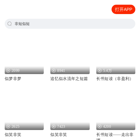
打开APP
非短似短
2099
8941
5.4万
似梦非梦
追忆似水流年之短篇
长书短读（非盈利）
2625
7423
4200
似笑非笑
似笑非笑
长书短读——走出非