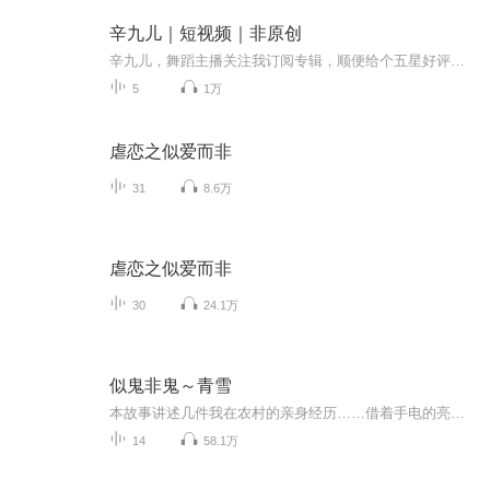
辛九儿｜短视频｜非原创
辛九儿，舞蹈主播关注我订阅专辑，顺便给个五星好评吧，谢谢啦。
5
1万
虐恋之似爱而非
31
8.6万
虐恋之似爱而非
30
24.1万
似鬼非鬼～青雪
本故事讲述几件我在农村的亲身经历……借着手电的亮光，又发现了一件奇怪的事，工地上到处都是碎砖头，唯独这根钢筋……
14
58.1万