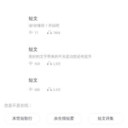
短文
读!你懂得！开始吧
77
7859
短文
美好的文字带来的不光是治愈还有提升
419
1.9万
短文
680
2.4万
您是不是在找：
末世短歌行
余生很短爱你天长
短文诗集