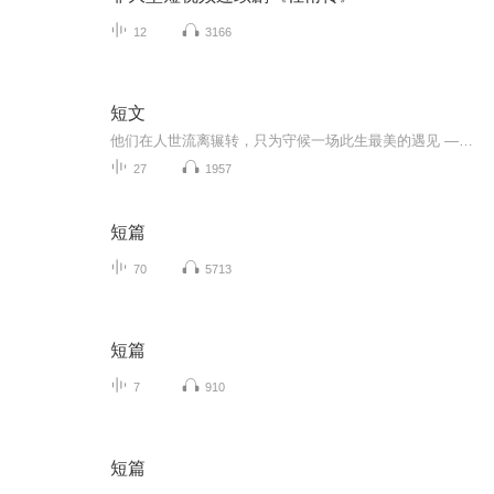
12
3166
短文
他们在人世流离辗转，只为守候一场此生最美的遇见 ——《你是我最好的遇见》 ​​
27
1957
短篇
70
5713
短篇
7
910
短篇