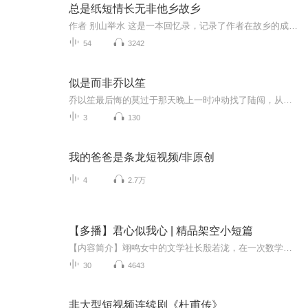
总是纸短情长无非他乡故乡
作者 别山举水 这是一本回忆录，记录了作者在故乡的成长，打工路上的拼搏，一路走来，所遇到的那些人，那些情，以及一些个人的思考。其中有对亲人的怀念，对乡村变迁的思考，对朋友的眷恋以及那一些朦胧爱情的感怀。
54
3242
似是而非乔以笙
乔以笙最后悔的莫过于那天晚上一时冲动找了陆闯，从此惹上一条癫狂发疯的狗。-浪荡子死于忠贞。向阳花死于黑夜。我死于你的声色犬马敲骨吸髓。【收听须知】1、该专辑免费收听。2、在收听过程中，如想快速阅读小说文字版全集，或者你有其他任何问题，请在微...
3
130
我的爸爸是条龙短视频/非原创
4
2.7万
【多播】君心似我心 | 精品架空小短篇
【内容简介】翊鸣女中的文学社长殷若泷，在一次数学测试考砸以后，意外穿进自己还没写完的小说中，与男主卓茗云经历了一场爱恨纠葛；后又穿回现代，遇上真命天子的甜蜜故事。……欢迎大家收听本专辑，喜欢的话记得一定要点点订阅，避免迷路哦~
30
4643
非大型短视频连续剧《杜甫传》