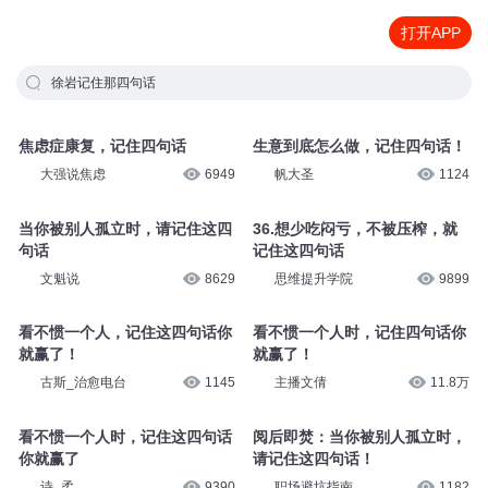
打开APP
徐岩记住那四句话
焦虑症康复，记住四句话
生意到底怎么做，记住四句话！
大强说焦虑
6949
帆大圣
1124
当你被别人孤立时，请记住这四
36.想少吃闷亏，不被压榨，就
句话
记住这四句话
文魁说
8629
思维提升学院
9899
看不惯一个人，记住这四句话你
看不惯一个人时，记住四句话你
就赢了！
就赢了！
古斯_治愈电台
1145
主播文倩
11.8万
看不惯一个人时，记住这四句话
阅后即焚：当你被别人孤立时，
你就赢了
请记住这四句话！
诗_柔
9390
职场避坑指南
1182