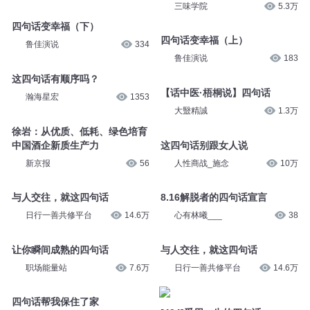
三味学院
5.3万
四句话变幸福（下）
四句话变幸福（上）
鲁佳演说
334
鲁佳演说
183
这四句话有顺序吗？
【话中医·梧桐说】四句话
瀚海星宏
1353
大毉精誠
1.3万
徐岩：从优质、低耗、绿色培育
中国酒企新质生产力
这四句话别跟女人说
新京报
56
人性商战_施念
10万
与人交往，就这四句话
8.16解脱者的四句话宣言
日行一善共修平台
14.6万
心有林曦___
38
让你瞬间成熟的四句话
与人交往，就这四句话
职场能量站
7.6万
日行一善共修平台
14.6万
四句话帮我保住了家