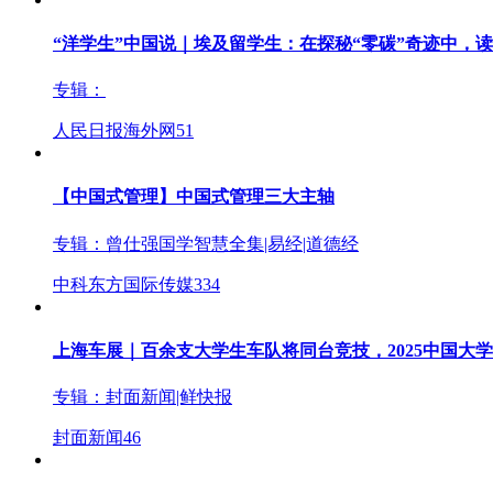
“洋学生”中国说｜埃及留学生：在探秘“零碳”奇迹中，
专辑：
人民日报海外网
51
【中国式管理】中国式管理三大主轴
专辑：
曾仕强国学智慧全集|易经|道德经
中科东方国际传媒
334
上海车展｜百余支大学生车队将同台竞技，2025中国大
专辑：
封面新闻|鲜快报
封面新闻
46