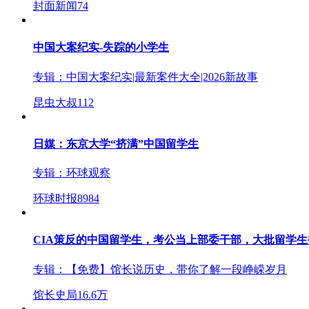
封面新闻
74
中国大案纪实-失踪的小学生
专辑：
中国大案纪实|最新案件大全|2026新故事
昆虫大叔
112
日媒：东京大学“挤满”中国留学生
专辑：
环球观察
环球时报
8984
CIA策反的中国留学生，考公当上部委干部，大批留学生
专辑：
【免费】馆长说历史，带你了解一段峥嵘岁月
馆长史局
16.6万