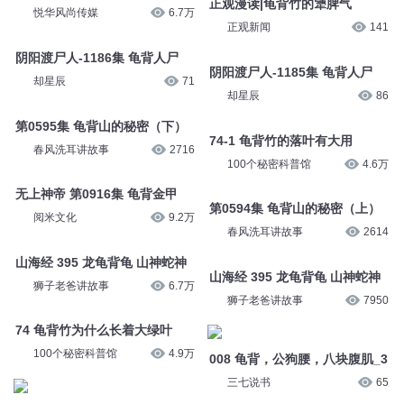
正观漫读|龟背竹的犟脾气
悦华风尚传媒
6.7万
正观新闻
141
阴阳渡尸人-1186集 龟背人尸
阴阳渡尸人-1185集 龟背人尸
却星辰
71
却星辰
86
第0595集 龟背山的秘密（下）
74-1 龟背竹的落叶有大用
春风洗耳讲故事
2716
100个秘密科普馆
4.6万
无上神帝 第0916集 龟背金甲
第0594集 龟背山的秘密（上）
阅米文化
9.2万
春风洗耳讲故事
2614
山海经 395 龙龟背龟 山神蛇神
山海经 395 龙龟背龟 山神蛇神
狮子老爸讲故事
6.7万
狮子老爸讲故事
7950
74 龟背竹为什么长着大绿叶
100个秘密科普馆
4.9万
008 龟背，公狗腰，八块腹肌_3
三七说书
65