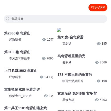
打开APP
龟背故事
第2830章 龟背山
第91集-金龟背蛋
经致听书
10万
高老诡
185
第0196集 龟背山
乌龟背着重重的壳
春风洗耳讲故事
7090
暮寒城
8566
上门龙婿1902 龟背山
173 不该出现的龟背竹
经致听书
94.1万
细雨淅沥莫回首
198
重生换嫁 628 龟背之谜
玄道后裔 第046集 玄龟背
熊猫青云_云之声
3万
黑镜剧场
4203
第一兵王1101龟背山猿玄武