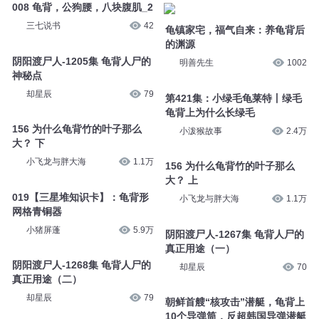
008 龟背，公狗腰，八块腹肌_2
三七说书
42
龟镇家宅，福气自来：养龟背后
的渊源
阴阳渡尸人-1205集 龟背人尸的
明善先生
1002
神秘点
却星辰
79
第421集：小绿毛龟莱特丨绿毛
龟背上为什么长绿毛
156 为什么龟背竹的叶子那么
小泼猴故事
2.4万
大？ 下
小飞龙与胖大海
1.1万
156 为什么龟背竹的叶子那么
大？ 上
019【三星堆知识卡】：龟背形
小飞龙与胖大海
1.1万
网格青铜器
小猪屏蓬
5.9万
阴阳渡尸人-1267集 龟背人尸的
真正用途（一）
阴阳渡尸人-1268集 龟背人尸的
却星辰
70
真正用途（二）
却星辰
79
朝鲜首艘“核攻击”潜艇，龟背上
10个导弹筒，反超韩国导弹潜艇