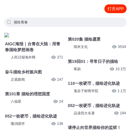
打开APP
描绘青春
第020集 描绘愿景
AIGC海报｜台青在大陆：用青
阅米文化
3534
春描绘梦想画卷
人民日报海外网
371
第19回01：寻常日子的描绘
蒋勋
10.3万
奋斗描绘乡村振兴图
正观新闻
147
110一枚硬币，描绘进化轨迹
鬼谷子财商学院
1.1万
第101章 描绘的理想国度
八福星
24
052一枚硬币，描绘进化轨迹
品读四大名著
194
052一枚硬币，描绘进化轨迹
隆润国学
136
请停止向世界描绘你的监狱！