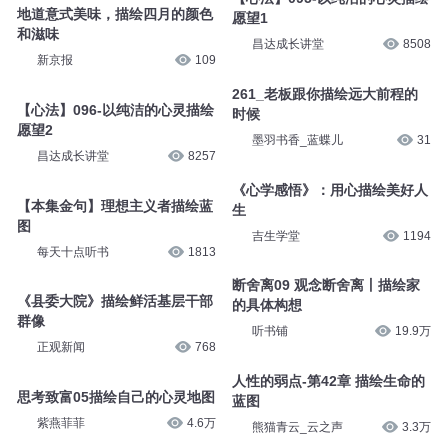
地道意式美味，描绘四月的颜色
愿望1
和滋味
昌达成长讲堂
8508
新京报
109
261_老板跟你描绘远大前程的
【心法】096-以纯洁的心灵描绘
时候
愿望2
墨羽书香_蓝蝶儿
31
昌达成长讲堂
8257
《心学感悟》：用心描绘美好人
【本集金句】理想主义者描绘蓝
生
图
吉生学堂
1194
每天十点听书
1813
断舍离09 观念断舍离丨描绘家
《县委大院》描绘鲜活基层干部
的具体构想
群像
听书铺
19.9万
正观新闻
768
人性的弱点-第42章 描绘生命的
思考致富05描绘自己的心灵地图
蓝图
紫燕菲菲
4.6万
熊猫青云_云之声
3.3万