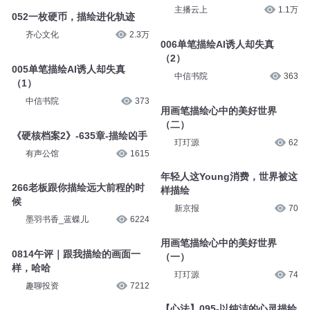
主播云上
1.1万
052一枚硬币，描绘进化轨迹
齐心文化
2.3万
006单笔描绘AI诱人却失真
（2）
005单笔描绘AI诱人却失真
中信书院
363
（1）
中信书院
373
用画笔描绘心中的美好世界
（二）
《硬核档案2》-635章-描绘凶手
玎玎源
62
有声公馆
1615
年轻人这Young消费，世界被这
266老板跟你描绘远大前程的时
样描绘
候
新京报
70
墨羽书香_蓝蝶儿
6224
用画笔描绘心中的美好世界
0814午评｜跟我描绘的画面一
（一）
样，哈哈
玎玎源
74
趣聊投资
7212
【心法】095-以纯洁的心灵描绘